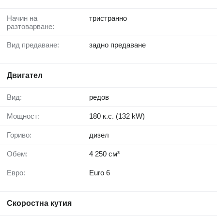
Начин на
тристранно
разтоварване:
Вид предаване:
задно предаване
Двигател
Вид:
редов
Мощност:
180 к.с. (132 kW)
Гориво:
дизел
Обем:
4 250 см³
Евро:
Euro 6
Скоростна кутия