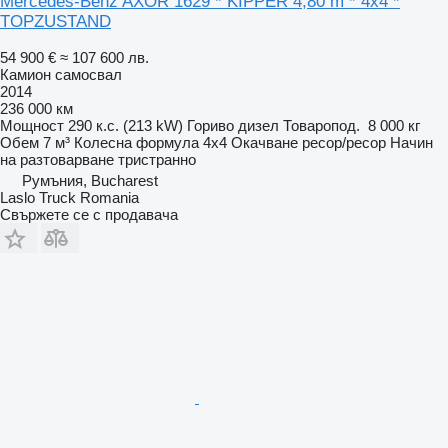
Mercedes-Benz AXOR 1629 * KIPPER 4,80 m * 4x4 *
TOPZUSTAND
54 900 €
≈ 107 600 лв.
Камион самосвал
2014
236 000 км
Мощност
290 к.с. (213 kW)
Гориво
дизел
Товаропод.
8 000 кг
Обем
7 м³
Колесна формула
4x4
Окачване
ресор/ресор
Начин
на разтоварване
тристранно
Румъния, Bucharest
Laslo Truck Romania
Свържете се с продавача