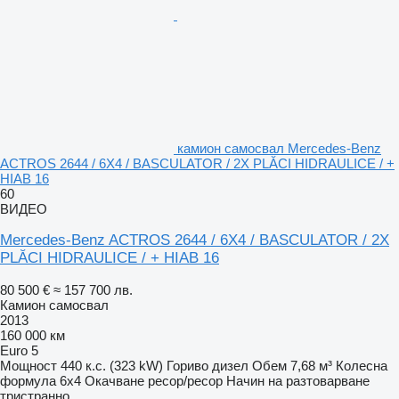
камион самосвал Mercedes-Benz
ACTROS 2644 / 6X4 / BASCULATOR / 2X PLĂCI HIDRAULICE / +
HIAB 16
60
ВИДЕО
Mercedes-Benz ACTROS 2644 / 6X4 / BASCULATOR / 2X
PLĂCI HIDRAULICE / + HIAB 16
80 500 €
≈ 157 700 лв.
Камион самосвал
2013
160 000 км
Euro 5
Мощност
440 к.с. (323 kW)
Гориво
дизел
Обем
7,68 м³
Колесна
формула
6x4
Окачване
ресор/ресор
Начин на разтоварване
тристранно