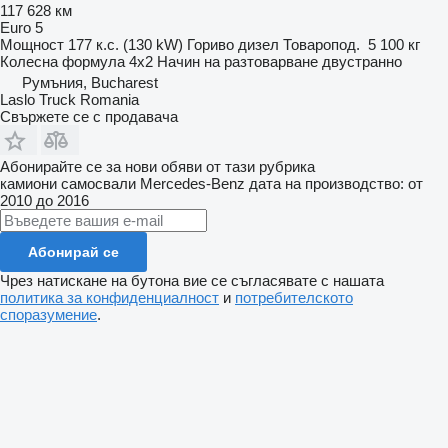
117 628 км
Euro 5
Мощност
177 к.с. (130 kW)
Гориво
дизел
Товаропод.
5 100 кг
Колесна формула
4x2
Начин на разтоварване
двустранно
Румъния, Bucharest
Laslo Truck Romania
Свържете се с продавача
Абонирайте се за нови обяви от тази рубрика
камиони самосвали
Mercedes-Benz
дата на производство: от
2010 до 2016
Абонирай се
Чрез натискане на бутона вие се съгласявате с нашата
политика за конфиденциалност
и
потребителското
споразумение
.