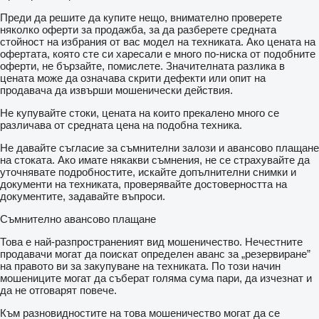
Преди да решите да купите нещо, внимателно проверете
няколко оферти за продажба, за да разберете средната
стойност на избрания от вас модел на техниката. Ако цената на
офертата, която сте си харесали е много по-ниска от подобните
оферти, не бързайте, помислете. Значителната разлика в
цената може да означава скрити дефекти или опит на
продавача да извърши мошенически действия.
Не купувайте стоки, цената на които прекалено много се
различава от средната цена на подобна техника.
Не давайте съгласие за съмнителни залози и авансово плащане
на стоката. Ако имате някакви съмнения, не се страхувайте да
уточнявате подробностите, искайте допълнителни снимки и
документи на техниката, проверявайте достоверността на
документите, задавайте въпроси.
Съмнително авансово плащане
Това е най-разпространеният вид мошеничество. Нечестните
продавачи могат да поискат определен аванс за „резервиране”
на правото ви за закупуване на техниката. По този начин
мошениците могат да съберат голяма сума пари, да изчезнат и
да не отговарят повече.
Към разновидностите на това мошеничество могат да се