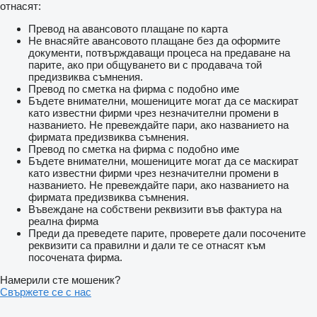
отнасят:
Превод на авансовото плащане по карта
Не внасяйте авансовото плащане без да оформите
документи, потвърждаващи процеса на предаване на
парите, ако при общуването ви с продавача той
предизвиква съмнения.
Превод по сметка на фирма с подобно име
Бъдете внимателни, мошениците могат да се маскират
като известни фирми чрез незначителни промени в
названието. Не превеждайте пари, ако названието на
фирмата предизвиква съмнения.
Превод по сметка на фирма с подобно име
Бъдете внимателни, мошениците могат да се маскират
като известни фирми чрез незначителни промени в
названието. Не превеждайте пари, ако названието на
фирмата предизвиква съмнения.
Въвеждане на собствени реквизити във фактура на
реална фирма
Преди да преведете парите, проверете дали посочените
реквизити са правилни и дали те се отнасят към
посочената фирма.
Намерили сте мошеник?
Свържете се с нас