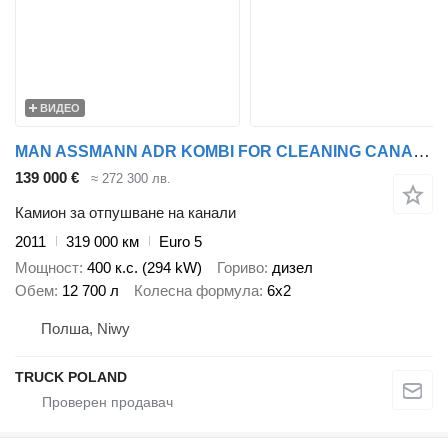
ВИДЕО
MAN ASSMANN ADR KOMBI FOR CLEANING CANALS WUKO
139 000 €
≈ 272 300 лв.
Камион за отпушване на канали
2011
319 000 км
Euro 5
Мощност
400 к.с. (294 kW)
Гориво
дизел
Обем
12 700 л
Колесна формула
6x2
Полша, Niwy
TRUCK POLAND