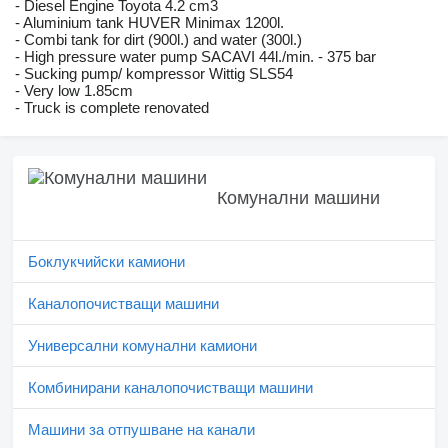
- Diesel Engine Toyota 4.2 cm3
- Aluminium tank HUVER Minimax 1200l.
- Combi tank for dirt (900l.) and water (300l.)
- High pressure water pump SACAVI 44l./min. - 375 bar
- Sucking pump/ kompressor Wittig SLS54
- Very low 1.85cm
- Truck is complete renovated
Комунални машини
Боклукчийски камиони
Каналопочистващи машини
Универсални комунални камиони
Комбинирани каналопочистващи машини
Машини за отпушване на канали