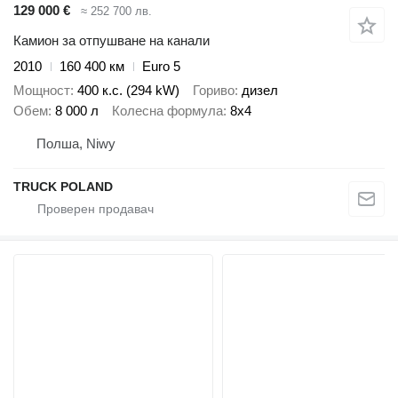
129 000 €
≈ 252 700 лв.
Камион за отпушване на канали
2010
160 400 км
Euro 5
Мощност
400 к.с. (294 kW)
Гориво
дизел
Обем
8 000 л
Колесна формула
8x4
Полша, Niwy
TRUCK POLAND