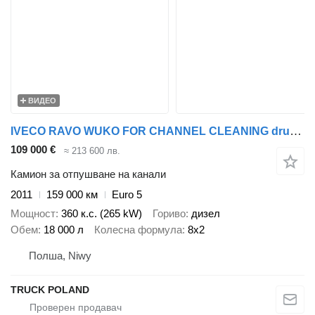
ВИДЕО
IVECO RAVO WUKO FOR CHANNEL CLEANING druck saug kanal
109 000 €
≈ 213 600 лв.
Камион за отпушване на канали
2011
159 000 км
Euro 5
Мощност
360 к.с. (265 kW)
Гориво
дизел
Обем
18 000 л
Колесна формула
8x2
Полша, Niwy
TRUCK POLAND