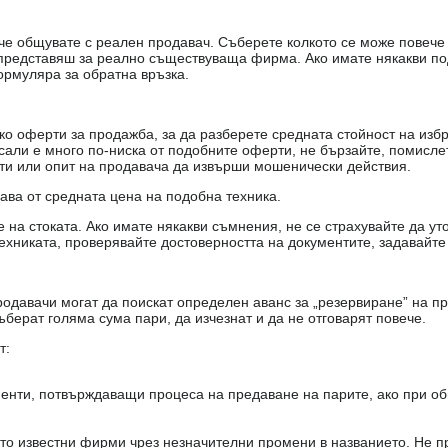
е, че общувате с реален продавач. Съберете колкото се може повеч
е представяш за реално съществуваща фирма. Ако имате някакви п
ормуляра за обратна връзка.
о оферти за продажба, за да разберете средната стойност на избр
есали е много по-ниска от подобните оферти, не бързайте, помисле
кти или опит на продавача да извърши мошенически действия.
чава от средната цена на подобна техника.
на стоката. Ако имате някакви съмнения, не се страхувайте да ут
ехниката, проверявайте достоверността на документите, задавайте
одавачи могат да поискат определен аванс за „резервиране” на пр
ъберат голяма сума пари, да изчезнат и да не отговарят повече.
т:
енти, потвърждаващи процеса на предаване на парите, ако при об
то известни фирми чрез незначителни промени в названието. Не 