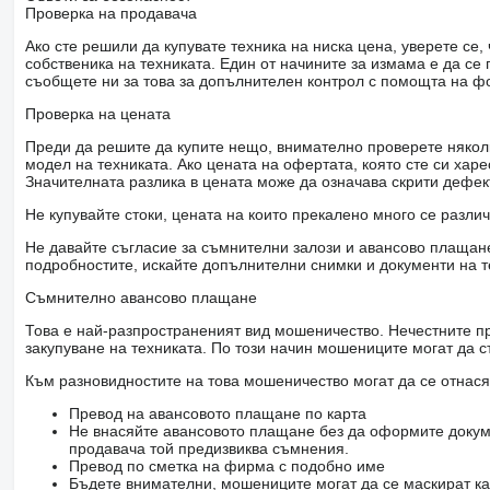
Проверка на продавача
Ако сте решили да купувате техника на ниска цена, уверете с
собственика на техниката. Един от начините за измама е да с
съобщете ни за това за допълнителен контрол с помощта на ф
Проверка на цената
Преди да решите да купите нещо, внимателно проверете няколк
модел на техниката. Ако цената на офертата, която сте си хар
Значителната разлика в цената може да означава скрити дефе
Не купувайте стоки, цената на които прекалено много се разли
Не давайте съгласие за съмнителни залози и авансово плащане 
подробностите, искайте допълнителни снимки и документи на т
Съмнително авансово плащане
Това е най-разпространеният вид мошеничество. Нечестните пр
закупуване на техниката. По този начин мошениците могат да с
Към разновидностите на това мошеничество могат да се отнася
Превод на авансовото плащане по карта
Не внасяйте авансовото плащане без да оформите докум
продавача той предизвиква съмнения.
Превод по сметка на фирма с подобно име
Бъдете внимателни, мошениците могат да се маскират ка