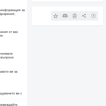
е информация за
одозрения,
ания от вас
те.
очнявате
 въпроси.
авото ви за
щуването ви с
превеждайте