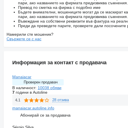
пари, ако названието на фирмата предизвиква съмнения.
Превод по сметка на фирма с подобно име
Бъдете внимателни, мошениците могат да се маскират ка
пари, ако названието на фирмата предизвиква съмнения.
Въвеждане на собствени реквизити във фактура на реал
Преди да преведете парите, проверете дали посочените 
Намерили сте мошеник?
Свържете се с нас
Информация за контакт с продавача
Manaiacar
Проверен продавач
В наличност:
10038 обяви
7
години в Autoline
28 отзива
4.1
manaiacar.autoline.info
Абонирай се за продавача
Sérgio Silva