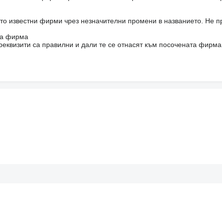
то известни фирми чрез незначителни промени в названието. Не 
на фирма
реквизити са правилни и дали те се отнасят към посочената фирма