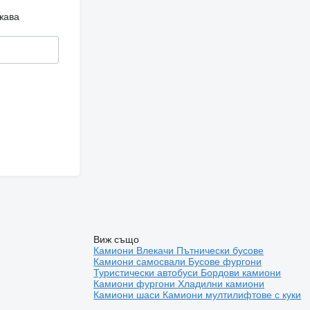
жава
Виж също
Камиони
Влекачи
Пътнически бусове
Камиони самосвали
Бусове фургони
Туристически автобуси
Бордови камиони
Камиони фургони
Хладилни камиони
Камиони шаси
Камиони мултилифтове с куки