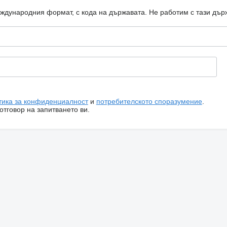
еждународния формат, с кода на държавата.
Не работим с тази дър
тика за конфиденциалност
и
потребителското споразумение
.
тговор на запитването ви.