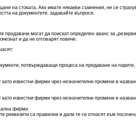
ане на стоката. Ако имате някакви съмнения, не се страху
стта на документите, задавайте въпроси.
 продавачи могат да поискат определен аванс за „резервир
зчезнат и да не отговарят повече.
насят:
кументи, потвърждаващи процеса на предаване на парите, 
 като известни фирми чрез незначителни промени в назван
 като известни фирми чрез незначителни промени в назван
реална фирма
те реквизити са правилни и дали те се отнасят към посоче