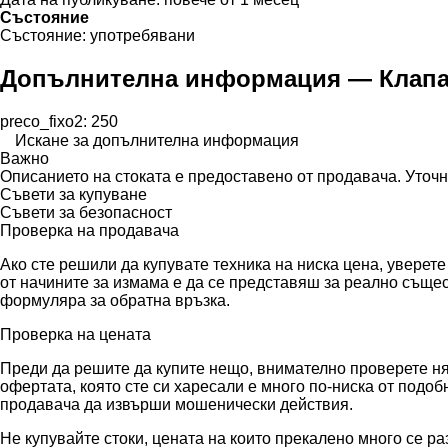
Състояние
Състояние:
употребявани
Допълнителна информация — Клапан з
preco_fixo2: 250
Искане за допълнителна информация
Важно
Описанието на стоката е предоставено от продавача. Уточ
Съвети за купуване
Съвети за безопасност
Проверка на продавача
Ако сте решили да купувате техника на ниска цена, уверет
от начините за измама е да се представяш за реално съще
формуляра за обратна връзка.
Проверка на цената
Преди да решите да купите нещо, внимателно проверете няк
офертата, която сте си харесали е много по-ниска от подо
продавача да извърши мошенически действия.
Не купувайте стоки, цената на които прекалено много се ра