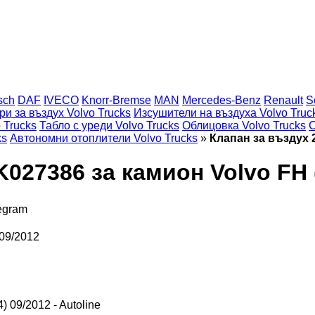
sch
DAF
IVECO
Knorr-Bremse
MAN
Mercedes-Benz
Renault
S
и за въздух Volvo Trucks
Изсушители на въздуха Volvo Truc
 Trucks
Табло с уреди Volvo Trucks
Облицовка Volvo Trucks
С
ks
Автономни отоплители Volvo Trucks
»
Клапан за въздух 2
027386 за камион Volvo FH (
egram
 09/2012