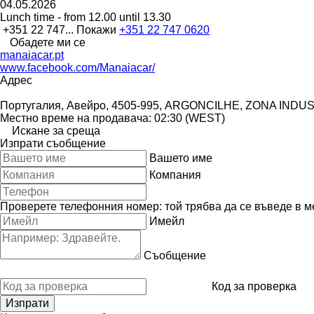
04.05.2026
Lunch time - from 12.00 until 13.30
+351 22 747...
Покажи
+351 22 747 0620
Обадете ми се
manaiacar.pt
www.facebook.com/Manaiacar/
Адрес
Португалия, Авейро, 4505-995, ARGONCILHE, ZONA IND
Местно време на продавача: 02:30 (WEST)
Искане за среща
Изпрати съобщение
Вашето име
Компания
Проверете телефонния номер: той трябва да се въведе в м
Имейл
Съобщение
Код за проверка