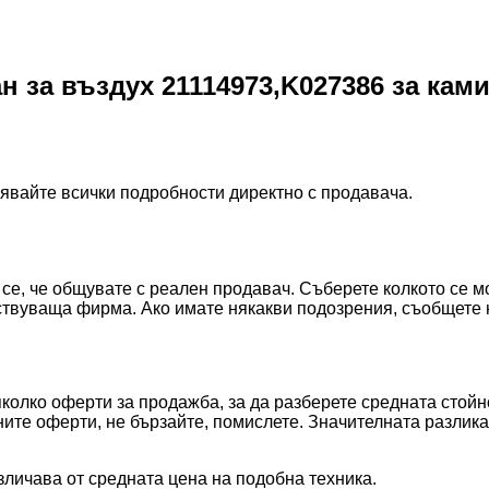
а въздух 21114973,K027386 за камион
нявайте всички подробности директно с продавача.
е се, че общувате с реален продавач. Съберете колкото се 
ствуваща фирма. Ако имате някакви подозрения, съобщете н
олко оферти за продажба, за да разберете средната стойно
бните оферти, не бързайте, помислете. Значителната разлик
зличава от средната цена на подобна техника.