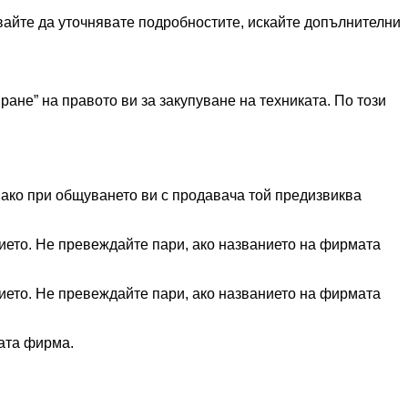
вайте да уточнявате подробностите, искайте допълнителни
ане” на правото ви за закупуване на техниката. По този
ако при общуването ви с продавача той предизвиква
ието. Не превеждайте пари, ако названието на фирмата
ието. Не превеждайте пари, ако названието на фирмата
ната фирма.