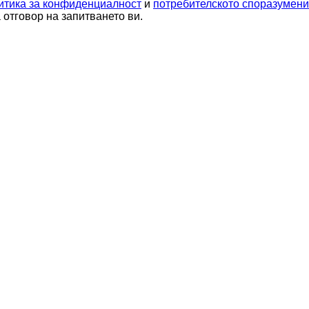
итика за конфиденциалност
и
потребителското споразумен
отговор на запитването ви.