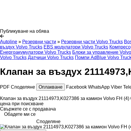
Публикуване на обява
Autoline
»
Резервни части
»
Резервни части Volvo Trucks
Bo
въздух Volvo Trucks
EBS модулатори Volvo Trucks
Компресор
Енергоакумулатори Volvo Trucks
Блоки за управление Volvo
Volvo Trucks
Датчици Volvo Trucks
Помпи AdBlue Volvo Truc
Клапан за въздух 21114973,K
PDF
Споделяне
Оплакване
Facebook
WhatsApp
Viber
Tel
Клапан за въздух 21114973,K027386 за камион Volvo FH (4)
цена при поискване
Свържете се с продавача
Обадете ми се
Споделяне