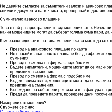
Не давайте съгласие за съмнителни залози и авансово плащ
снимки и документи на техниката, проверявайте достоверно
Съмнително авансово плащане
Това е най-разпространеният вид мошеничество. Нечестните
начин мошениците могат да съберат голяма сума пари, да и
Към разновидностите на това мошеничество могат да се от
Превод на авансовото плащане по карта
Не внасяйте авансовото плащане без да оформите до
съмнения.
Превод по сметка на фирма с подобно име
Бъдете внимателни, мошениците могат да се маскират
предизвиква съмнения.
Превод по сметка на фирма с подобно име
Бъдете внимателни, мошениците могат да се маскират
предизвиква съмнения.
Въвеждане на собствени реквизити във фактура на 
Преди да преведете парите, проверете дали посочени
Намерили сте мошеник?
Свържете се с нас
Съвети за безопасност