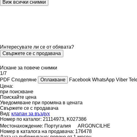
Виж всички снимки
Интересувате ли се от обявата?
Свържете се с продавача
Искане за повече снимки
1/7
PDF
Споделяне
Оплакване
Facebook
WhatsApp
Viber
Tel
Цена:
при поискване
Поискайте цена
Уведомяване при промяна в цената
Свържете се с продавача
Вид:
клапан за въздух
Номер по каталог:
21114973, K027386
Местонахождение:
Португалия
ARGONCILHE
Номер в каталога на продавача:
176478
Дата на публикуване:
повече от 1 месец