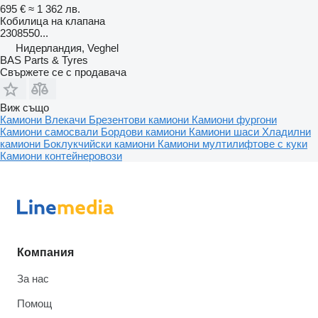
695 €
≈ 1 362 лв.
Кобилица на клапана
2308550...
Нидерландия, Veghel
BAS Parts & Tyres
Свържете се с продавача
Виж също
Камиони
Влекачи
Брезентови камиони
Камиони фургони
Камиони самосвали
Бордови камиони
Камиони шаси
Хладилни
камиони
Боклукчийски камиони
Камиони мултилифтове с куки
Камиони контейнеровози
Компания
За нас
Помощ