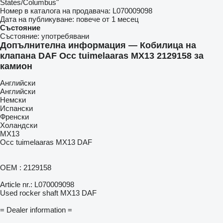
States/Columbus"
Номер в каталога на продавача:
L070009098
Дата на публикуване:
повече от 1 месец
Състояние
Състояние:
употребявани
Допълнителна информация — Кобилица на
клапана DAF Occ tuimelaaras MX13 2129158 за
камион
Английски
Английски
Немски
Испански
Френски
Холандски
MX13
Occ tuimelaaras MX13 DAF
OEM : 2129158
Article nr.: L070009098
Used rocker shaft MX13 DAF
= Dealer information =