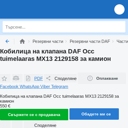
Резервни части
Резервни части DAF
Части
Кобилица на клапана DAF Occ
tuimelaaras MX13 2129158 за камион
PDF
Споделяне
Оплакване
Facebook
WhatsApp
Viber
Telegram
Кобилица на клапана DAF Occ tuimelaaras MX13 2129158 за
камион
550 €
Обадете ми се
Свържете се с продавача
Споделяне