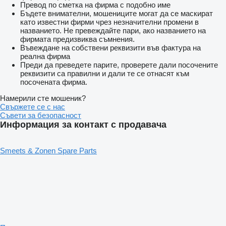
Превод по сметка на фирма с подобно име
Бъдете внимателни, мошениците могат да се маскират
като известни фирми чрез незначителни промени в
названието. Не превеждайте пари, ако названието на
фирмата предизвиква съмнения.
Въвеждане на собствени реквизити във фактура на
реална фирма
Преди да преведете парите, проверете дали посочените
реквизити са правилни и дали те се отнасят към
посочената фирма.
Намерили сте мошеник?
Свържете се с нас
Съвети за безопасност
Информация за контакт с продавача
Smeets & Zonen Spare Parts