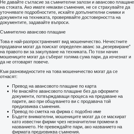
Не давайте съгласие за съмнителни залози и авансово плащане
на стоката. Ако имате някакви съмнения, не се страхувайте да
уточнявате подробностите, искайте допълнителни снимки и
документи на техниката, проверявайте достоверността на
документите, задавайте въпроси.
Съмнително авансово плащане
Това е най-разпространеният вид мошеничество. Нечестните
продавачи могат да поискат определен аванс за „резервиране”
на правото ви за закупуване на техниката. По този начин
мошениците могат да съберат голяма сума пари, да изчезнат и
да не отговарят повече.
Към разновидностите на това мошеничество могат да се
отнасят:
Превод на авансовото плащане по карта
Не внасяйте авансовото плащане без да оформите
документи, потвърждаващи процеса на предаване на
парите, ако при общуването ви с продавача той
предизвиква съмнения.
Превод по сметка на фирма с подобно име
Бъдете внимателни, мошениците могат да се маскират
като известни фирми чрез незначителни промени в
названието. Не превеждайте пари, ако названието на
фирмата предизвиква съмнения.