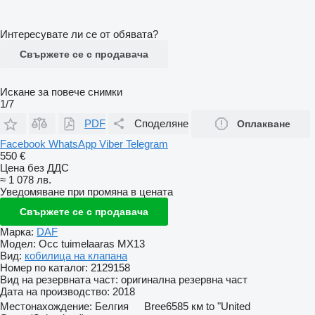
Интересувате ли се от обявата?
Свържете се с продавача
Искане за повече снимки
1/7
PDF
Споделяне
Оплакване
Facebook
WhatsApp
Viber
Telegram
550 €
Цена без ДДС
≈ 1 078 лв.
Уведомяване при промяна в цената
Свържете се с продавача
Марка:
DAF
Модел:
Occ tuimelaaras MX13
Вид:
кобилица на клапана
Номер по каталог:
2129158
Вид на резервната част:
оригинална резервна част
Дата на производство:
2018
Местонахождение:
Белгия
Bree
6585 км to "United