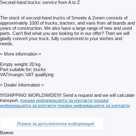
Second-hand trucks: service from A to Z
The stock of second-hand trucks of Smeets & Zonen consists of
approximately 1000 of trucks, tractors, and vans from all brands and
years of construction. We also have a large range of new and used
parts. Can’t find what you are looking for in our offer? Then we will
gladly convert your truck, fully customised to your wishes and
needs.
= More information =
Empty weight: 20 kg
Part suitable for: trucks
VAT/margin: VAT qualifying
= Dealer information =
!!!!SHIPPING WORLDWIDE!!!! Send a request and we will calculate
transport.
покажи информацията за контакти
покажи
информацията за контакти
покажи информацията за контакти
Искане за допълнителна информация
Важно