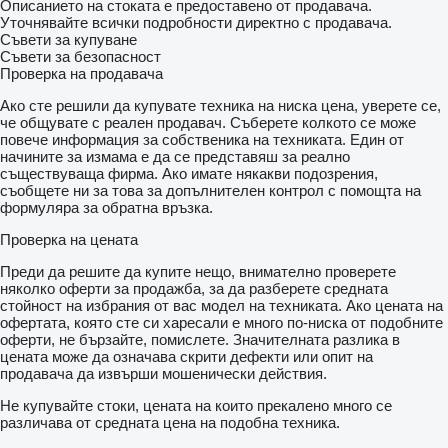
Описанието на стоката е предоставено от продавача.
Уточнявайте всички подробности директно с продавача.
Съвети за купуване
Съвети за безопасност
Проверка на продавача
Ако сте решили да купувате техника на ниска цена, уверете се,
че общувате с реален продавач. Съберете колкото се може
повече информация за собственика на техниката. Един от
начините за измама е да се представяш за реално
съществуваща фирма. Ако имате някакви подозрения,
съобщете ни за това за допълнителен контрол с помощта на
формуляра за обратна връзка.
Проверка на цената
Преди да решите да купите нещо, внимателно проверете
няколко оферти за продажба, за да разберете средната
стойност на избрания от вас модел на техниката. Ако цената на
офертата, която сте си харесали е много по-ниска от подобните
оферти, не бързайте, помислете. Значителната разлика в
цената може да означава скрити дефекти или опит на
продавача да извърши мошенически действия.
Не купувайте стоки, цената на които прекалено много се
различава от средната цена на подобна техника.