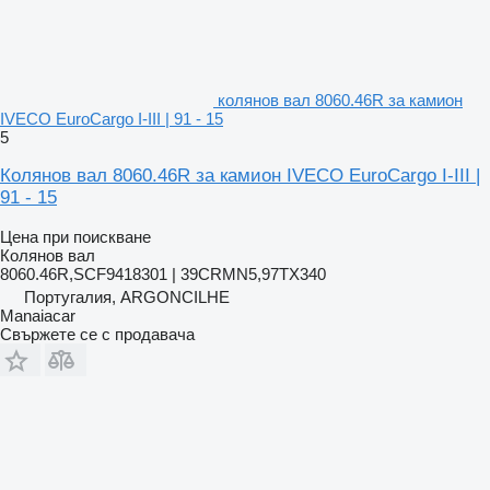
колянов вал 8060.46R за камион
IVECO EuroCargo I-III | 91 - 15
5
Колянов вал 8060.46R за камион IVECO EuroCargo I-III |
91 - 15
Цена при поискване
Колянов вал
8060.46R,SCF9418301 | 39CRMN5,97TX340
Португалия, ARGONCILHE
Manaiacar
Свържете се с продавача