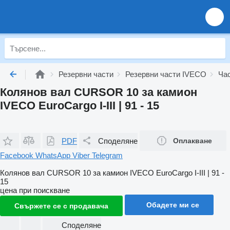
Резервни части
Резервни части IVECO
Ча
Колянов вал CURSOR 10 за камион
IVECO EuroCargo I-III | 91 - 15
PDF
Споделяне
Оплакване
Facebook
WhatsApp
Viber
Telegram
Колянов вал CURSOR 10 за камион IVECO EuroCargo I-III | 91 -
15
цена при поискване
Обадете ми се
Свържете се с продавача
Споделяне