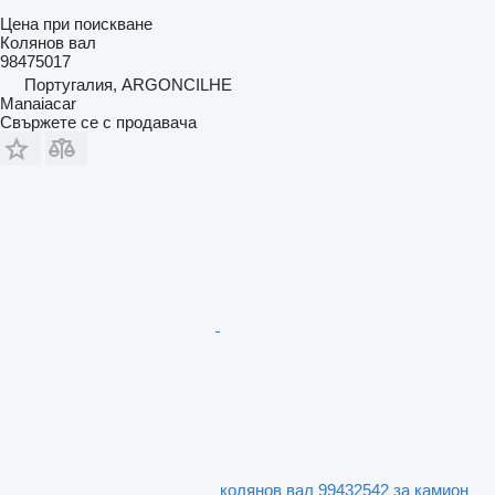
Цена при поискване
Колянов вал
98475017
Португалия, ARGONCILHE
Manaiacar
Свържете се с продавача
колянов вал 99432542 за камион