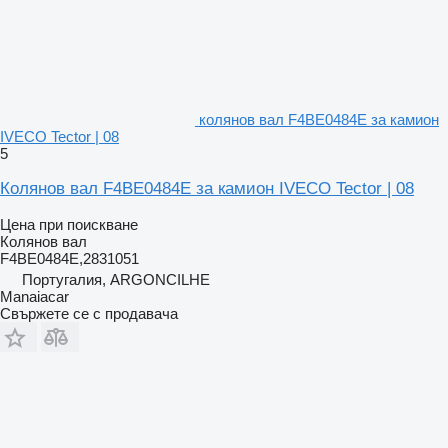
колянов вал F4BE0484E за камион
IVECO Tector | 08
5
Колянов вал F4BE0484E за камион IVECO Tector | 08
Цена при поискване
Колянов вал
F4BE0484E,2831051
Португалия, ARGONCILHE
Manaiacar
Свържете се с продавача