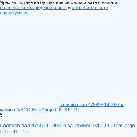
Чрез натискане на бутона вие се съгласявате с нашата
политика за конфиденциалност
и
потребителското
споразумение
.
колянов вал 475859,190360 за
камион IVECO EuroCargo I-III | 91 - 15
5
Колянов вал 475859,190360 за камион IVECO EuroCargo
I-III | 91 - 15