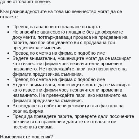
да не отговарят повече.
Към разновидностите на това мошеничество могат да се
отнасят:
Превод на авансовото плащане по карта
Не внасяйте авансовото плащане без да оформите
документи, потвърждаващи процеса на предаване на
парите, ако при общуването ви с продавача той
предизвиква съмнения.
Превод по сметка на фирма с подобно име
Бъдете внимателни, мошениците могат да се маскират
като известни фирми чрез незначителни промени в
названието. Не превеждайте пари, ако названието на
фирмата предизвиква съмнения.
Превод по сметка на фирма с подобно име
Бъдете внимателни, мошениците могат да се маскират
като известни фирми чрез незначителни промени в
названието. Не превеждайте пари, ако названието на
фирмата предизвиква съмнения.
Въвеждане на собствени реквизити във фактура на
реална фирма
Преди да преведете парите, проверете дали посочените
реквизити са правилни и дали те се отнасят към
посочената фирма.
Намерили сте мошеник?