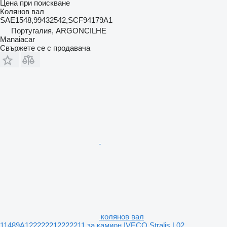
Цена при поискване
Колянов вал
SAE1548,99432542,SCF94179A1
Португалия, ARGONCILHE
Manaiacar
Свържете се с продавача
колянов вал
11489A122222212222211 за камион IVECO Stralis | 02