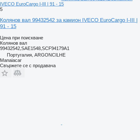
IVECO EuroCargo I-III | 91 - 15
5
Колянов вал 99432542 за камион IVECO EuroCargo I-III |
91 - 15
Цена при поискване
Колянов вал
99432542,SAE1548,SCF94179A1
Португалия, ARGONCILHE
Manaiacar
Свържете се с продавача