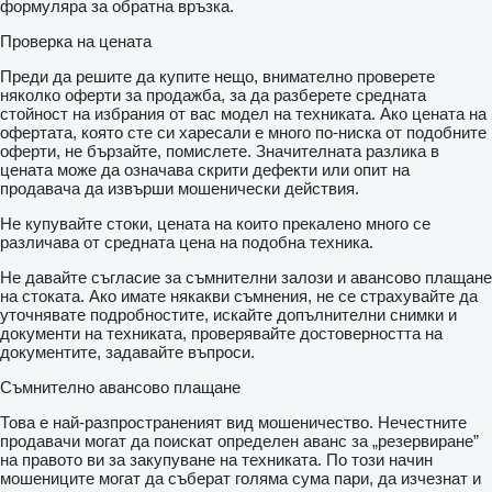
формуляра за обратна връзка.
Проверка на цената
Преди да решите да купите нещо, внимателно проверете
няколко оферти за продажба, за да разберете средната
стойност на избрания от вас модел на техниката. Ако цената на
офертата, която сте си харесали е много по-ниска от подобните
оферти, не бързайте, помислете. Значителната разлика в
цената може да означава скрити дефекти или опит на
продавача да извърши мошенически действия.
Не купувайте стоки, цената на които прекалено много се
различава от средната цена на подобна техника.
Не давайте съгласие за съмнителни залози и авансово плащане
на стоката. Ако имате някакви съмнения, не се страхувайте да
уточнявате подробностите, искайте допълнителни снимки и
документи на техниката, проверявайте достоверността на
документите, задавайте въпроси.
Съмнително авансово плащане
Това е най-разпространеният вид мошеничество. Нечестните
продавачи могат да поискат определен аванс за „резервиране”
на правото ви за закупуване на техниката. По този начин
мошениците могат да съберат голяма сума пари, да изчезнат и