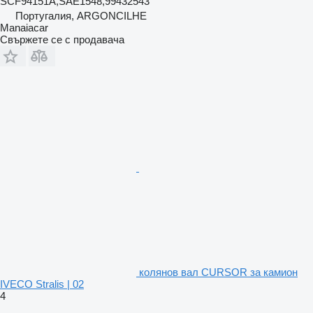
SCF94151A,SAE1548,99432543
Португалия, ARGONCILHE
Manaiacar
Свържете се с продавача
колянов вал CURSOR за камион
IVECO Stralis | 02
4