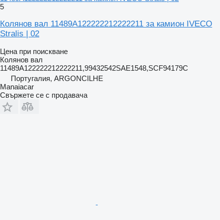
5
Колянов вал 11489A122222212222211 за камион IVECO
Stralis | 02
Цена при поискване
Колянов вал
11489A122222212222211,99432542SAE1548,SCF94179C
Португалия, ARGONCILHE
Manaiacar
Свържете се с продавача