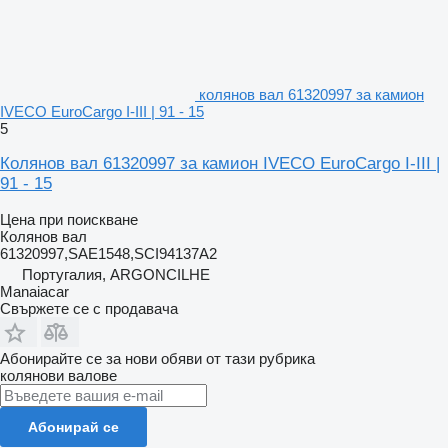
колянов вал 61320997 за камион
IVECO EuroCargo I-III | 91 - 15
5
Колянов вал 61320997 за камион IVECO EuroCargo I-III |
91 - 15
Цена при поискване
Колянов вал
61320997,SAE1548,SCI94137A2
Португалия, ARGONCILHE
Manaiacar
Свържете се с продавача
Абонирайте се за нови обяви от тази рубрика
колянови валове
Абонирай се