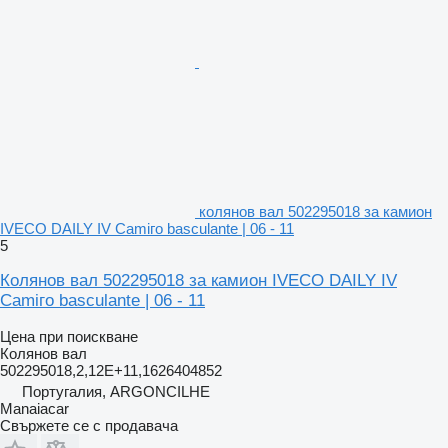
колянов вал 502295018 за камион
IVECO DAILY IV Camiгo basculante | 06 - 11
5
Колянов вал 502295018 за камион IVECO DAILY IV
Camiгo basculante | 06 - 11
Цена при поискване
Колянов вал
502295018,2,12E+11,1626404852
Португалия, ARGONCILHE
Manaiacar
Свържете се с продавача