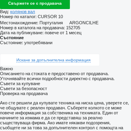
Свържете се с продавача
Вид:
колянов вал
Номер по каталог:
CURSOR 10
Местонахождение:
Португалия
ARGONCILHE
Номер в каталога на продавача:
152705
Дата на публикуване:
повече от 1 месец
Състояние
Състояние:
употребявани
Искане за допълнителна информация
Важно
Описанието на стоката е предоставено от продавача.
Уточнявайте всички подробности директно с продавача.
Съвети за купуване
Съвети за безопасност
Проверка на продавача
Ако сте решили да купувате техника на ниска цена, уверете се,
че общувате с реален продавач. Съберете колкото се може
повече информация за собственика на техниката. Един от
начините за измама е да се представяш за реално
съществуваща фирма. Ако имате някакви подозрения,
съобщете ни за това за допълнителен контрол с помощта на