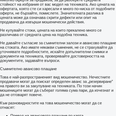
стойност на избрания от вас модел на техниката. Ако цената на
офертата, която сте си харесали е много по-ниска от подобните
оферти, не бързайте, помислете. Значителната разлика в
цената може да означава скрити дефекти или опит на
продавача да извърши мошенически действия.
Не купувайте стоки, цената на които прекалено много се
различава от средната цена на подобна техника.
Не давайте съгласие за съмнителни залози и авансово плащане
на стоката. Ако имате някакви съмнения, не се страхувайте да
уточнявате подробностите, искайте допълнителни снимки и
документи на техниката, проверявайте достоверността на
документите, задавайте въпроси.
Съмнително авансово плащане
Това е най-разпространеният вид мошеничество. Нечестните
продавачи могат да поискат определен аванс за „резервиране”
на правото ви за закупуване на техниката. По този начин
мошениците могат да съберат голяма сума пари, да изчезнат и
да не отговарят повече.
Към разновидностите на това мошеничество могат да се
отнасят:
Превод на авансовото плащане по карта