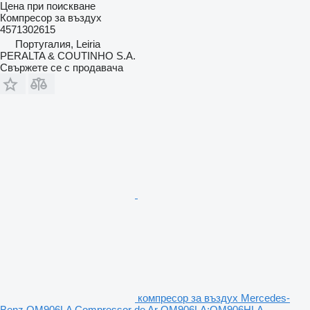
Цена при поискване
Компресор за въздух
4571302615
Португалия, Leiria
PERALTA & COUTINHO S.A.
Свържете се с продавача
компресор за въздух Mercedes-
Benz OM906LA Compressor de Ar OM906LA;OM906HLA