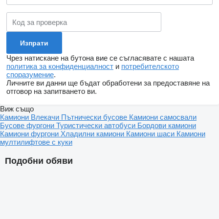
Чрез натискане на бутона вие се съгласявате с нашата
политика за конфиденциалност
и
потребителското
споразумение
.
Личните ви данни ще бъдат обработени за предоставяне на
отговор на запитването ви.
Виж също
Камиони
Влекачи
Пътнически бусове
Камиони самосвали
Бусове фургони
Туристически автобуси
Бордови камиони
Камиони фургони
Хладилни камиони
Камиони шаси
Камиони
мултилифтове с куки
Подобни обяви