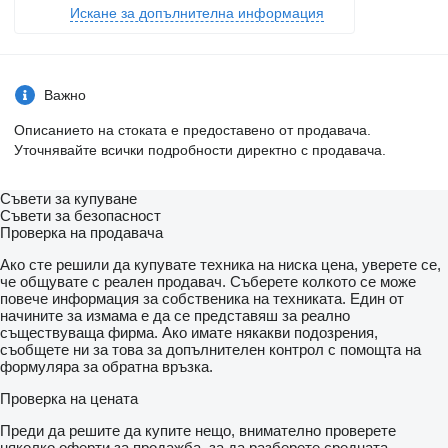
Искане за допълнителна информация
Важно
Описанието на стоката е предоставено от продавача.
Уточнявайте всички подробности директно с продавача.
Съвети за купуване
Съвети за безопасност
Проверка на продавача
Ако сте решили да купувате техника на ниска цена, уверете се,
че общувате с реален продавач. Съберете колкото се може
повече информация за собственика на техниката. Един от
начините за измама е да се представяш за реално
съществуваща фирма. Ако имате някакви подозрения,
съобщете ни за това за допълнителен контрол с помощта на
формуляра за обратна връзка.
Проверка на цената
Преди да решите да купите нещо, внимателно проверете
няколко оферти за продажба, за да разберете средната