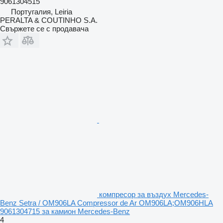
9061304515
Португалия, Leiria
PERALTA & COUTINHO S.A.
Свържете се с продавача
компресор за въздух Mercedes-
Benz Setra / OM906LA Compressor de Ar OM906LA;OM906HLA
9061304715 за камион Mercedes-Benz
4