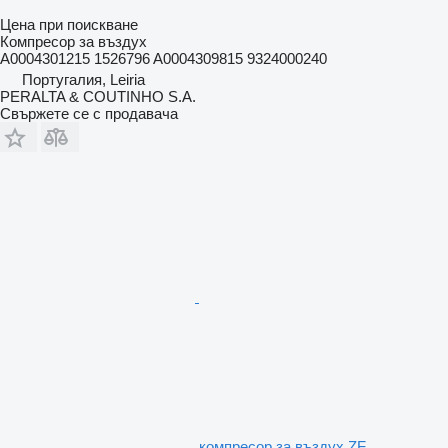
Цена при поискване
Компресор за въздух
A0004301215 1526796 A0004309815 9324000240
Португалия, Leiria
PERALTA & COUTINHO S.A.
Свържете се с продавача
компресор за въздух ZF