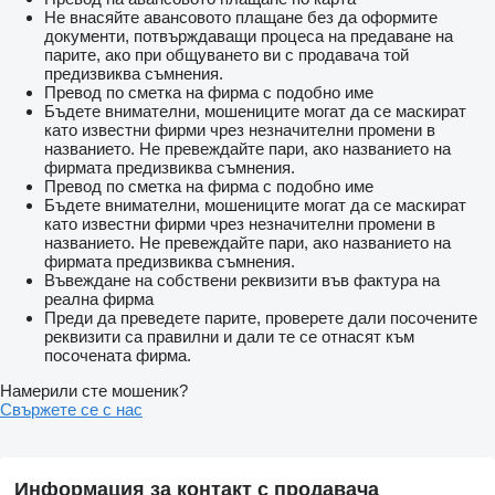
Не внасяйте авансовото плащане без да оформите
документи, потвърждаващи процеса на предаване на
парите, ако при общуването ви с продавача той
предизвиква съмнения.
Превод по сметка на фирма с подобно име
Бъдете внимателни, мошениците могат да се маскират
като известни фирми чрез незначителни промени в
названието. Не превеждайте пари, ако названието на
фирмата предизвиква съмнения.
Превод по сметка на фирма с подобно име
Бъдете внимателни, мошениците могат да се маскират
като известни фирми чрез незначителни промени в
названието. Не превеждайте пари, ако названието на
фирмата предизвиква съмнения.
Въвеждане на собствени реквизити във фактура на
реална фирма
Преди да преведете парите, проверете дали посочените
реквизити са правилни и дали те се отнасят към
посочената фирма.
Намерили сте мошеник?
Свържете се с нас
Информация за контакт с продавача