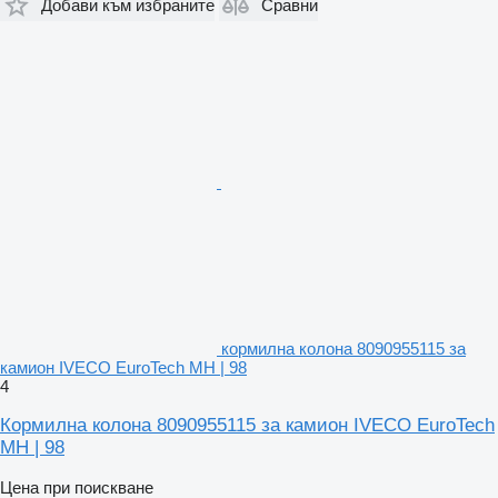
Добави към избраните
Сравни
кормилна колона 8090955115 за
камион IVECO EuroTech MH | 98
4
Кормилна колона 8090955115 за камион IVECO EuroTech
MH | 98
Цена при поискване