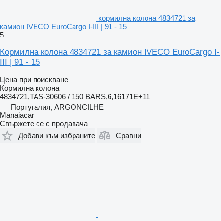
кормилна колона 4834721 за
камион IVECO EuroCargo I-III | 91 - 15
5
Кормилна колона 4834721 за камион IVECO EuroCargo I-
III | 91 - 15
Цена при поискване
Кормилна колона
4834721,TAS-30606 / 150 BARS,6,16171E+11
Португалия, ARGONCILHE
Manaiacar
Свържете се с продавача
Добави към избраните
Сравни