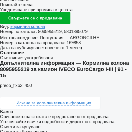
Поискайте цена
Уведомяване при промяна в цената
Свържете се с продавача
Вид:
кормилна колона
Номер по каталог:
8095955219, 5801885079
Местонахождение:
Португалия
ARGONCILHE
Номер в каталога на продавача:
169858
Дата на публикуване:
повече от 1 месец
Състояние
Състояние:
употребявани
Допълнителна информация — Кормилна колона
8095955219 за камион IVECO EuroCargo I-III | 91 -
15
preco_fixo2: 450
Искане за допълнителна информация
Важно
Описанието на стоката е предоставено от продавача.
Уточнявайте всички подробности директно с продавача.
Съвети за купуване
Съвети за безопасност