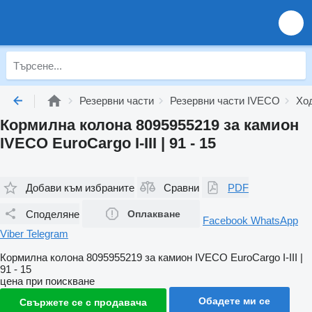
Резервни части
Резервни части IVECO
Хо
Кормилна колона 8095955219 за камион
IVECO EuroCargo I-III | 91 - 15
Добави към избраните
Сравни
PDF
Споделяне
Оплакване
Facebook
WhatsApp
Viber
Telegram
Кормилна колона 8095955219 за камион IVECO EuroCargo I-III |
91 - 15
цена при поискване
Обадете ми се
Свържете се с продавача