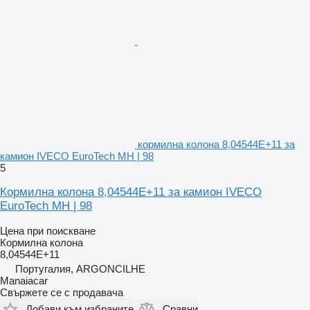
кормилна колона 8,04544E+11 за
камион IVECO EuroTech MH | 98
5
Кормилна колона 8,04544E+11 за камион IVECO
EuroTech MH | 98
Цена при поискване
Кормилна колона
8,04544E+11
Португалия, ARGONCILHE
Manaiacar
Свържете се с продавача
Добави към избраните
Сравни