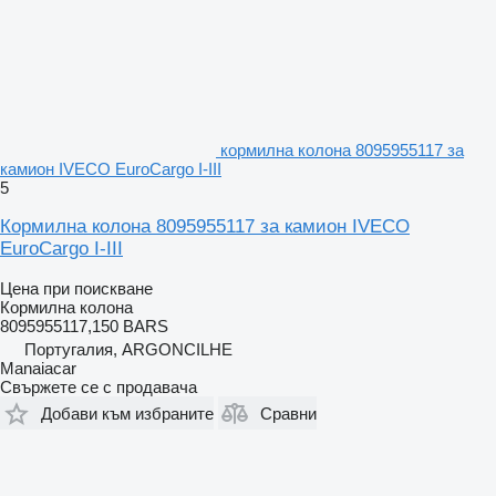
кормилна колона 8095955117 за
камион IVECO EuroCargo I-III
5
Кормилна колона 8095955117 за камион IVECO
EuroCargo I-III
Цена при поискване
Кормилна колона
8095955117,150 BARS
Португалия, ARGONCILHE
Manaiacar
Свържете се с продавача
Добави към избраните
Сравни