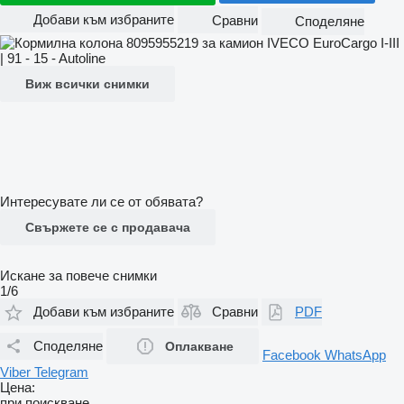
Добави към избраните
Сравни
Споделяне
Виж всички снимки
Интересувате ли се от обявата?
Свържете се с продавача
Искане за повече снимки
1/6
Добави към избраните
Сравни
PDF
Споделяне
Оплакване
Facebook
WhatsApp
Viber
Telegram
Цена:
при поискване