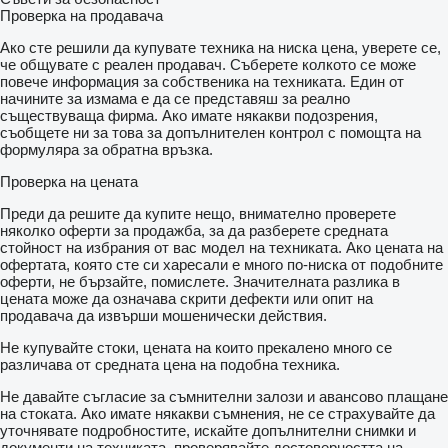
Проверка на продавача
Ако сте решили да купувате техника на ниска цена, уверете се,
че общувате с реален продавач. Съберете колкото се може
повече информация за собственика на техниката. Един от
начините за измама е да се представяш за реално
съществуваща фирма. Ако имате някакви подозрения,
съобщете ни за това за допълнителен контрол с помощта на
формуляра за обратна връзка.
Проверка на цената
Преди да решите да купите нещо, внимателно проверете
няколко оферти за продажба, за да разберете средната
стойност на избрания от вас модел на техниката. Ако цената на
офертата, която сте си харесали е много по-ниска от подобните
оферти, не бързайте, помислете. Значителната разлика в
цената може да означава скрити дефекти или опит на
продавача да извърши мошенически действия.
Не купувайте стоки, цената на които прекалено много се
различава от средната цена на подобна техника.
Не давайте съгласие за съмнителни залози и авансово плащане
на стоката. Ако имате някакви съмнения, не се страхувайте да
уточнявате подробностите, искайте допълнителни снимки и
документи на техниката, проверявайте достоверността на