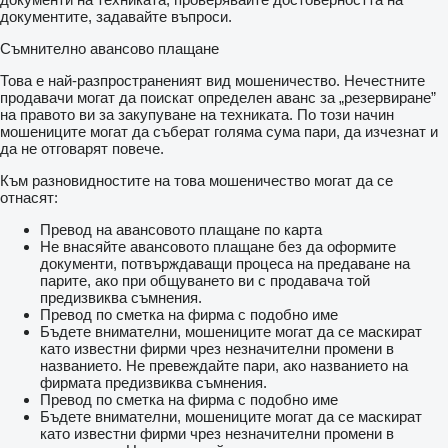
документите, задавайте въпроси.
Съмнително авансово плащане
Това е най-разпространеният вид мошеничество. Нечестните
продавачи могат да поискат определен аванс за „резервиране”
на правото ви за закупуване на техниката. По този начин
мошениците могат да съберат голяма сума пари, да изчезнат и
да не отговарят повече.
Към разновидностите на това мошеничество могат да се
отнасят:
Превод на авансовото плащане по карта
Не внасяйте авансовото плащане без да оформите
документи, потвърждаващи процеса на предаване на
парите, ако при общуването ви с продавача той
предизвиква съмнения.
Превод по сметка на фирма с подобно име
Бъдете внимателни, мошениците могат да се маскират
като известни фирми чрез незначителни промени в
названието. Не превеждайте пари, ако названието на
фирмата предизвиква съмнения.
Превод по сметка на фирма с подобно име
Бъдете внимателни, мошениците могат да се маскират
като известни фирми чрез незначителни промени в