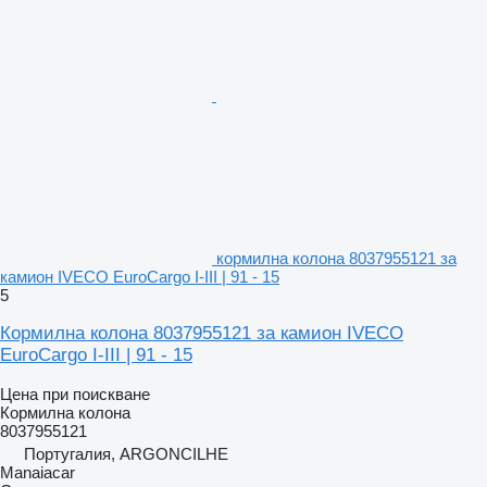
кормилна колона 8037955121 за
камион IVECO EuroCargo I-III | 91 - 15
5
Кормилна колона 8037955121 за камион IVECO
EuroCargo I-III | 91 - 15
Цена при поискване
Кормилна колона
8037955121
Португалия, ARGONCILHE
Manaiacar