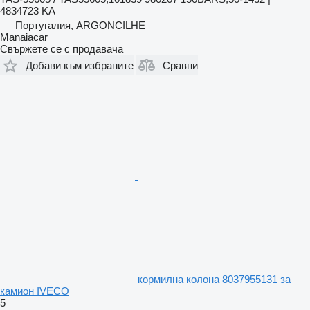
4834723 KA
Португалия, ARGONCILHE
Manaiacar
Свържете се с продавача
Добави към избраните
Сравни
кормилна колона 8037955131 за
камион IVECO
5