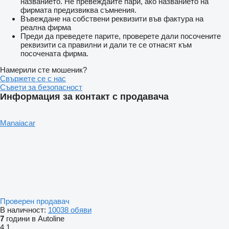
названието. Не превеждайте пари, ако названието на
фирмата предизвиква съмнения.
Въвеждане на собствени реквизити във фактура на
реална фирма
Преди да преведете парите, проверете дали посочените
реквизити са правилни и дали те се отнасят към
посочената фирма.
Намерили сте мошеник?
Свържете се с нас
Съвети за безопасност
Информация за контакт с продавача
Manaiacar
Проверен продавач
В наличност:
10038 обяви
7
години в Autoline
4.1