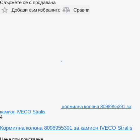
Свържете се с продавача
Добави към избраните
Сравни
кормилна колона 8098955391 за
камион IVECO Stralis
4
Кормилна колона 8098955391 за камион IVECO Stralis
Цена при поискване