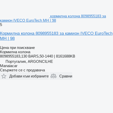
кормилна колона 8098955183 за
камион IVECO EuroTech MH | 98
5
Кормилна колона 8098955183 за камион IVECO EuroTech
MH | 98
Цена при поискване
Кормилна колона
8098955183,130 BARS,50-1440 | 8161688KB
Португалия, ARGONCILHE
Manaiacar
Свържете се с продавача
Добави към избраните
Сравни