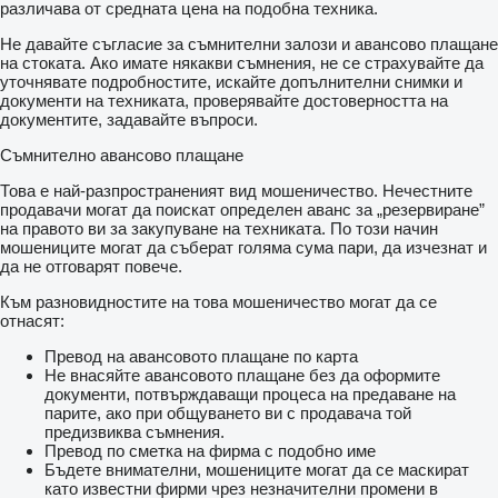
различава от средната цена на подобна техника.
Не давайте съгласие за съмнителни залози и авансово плащане
на стоката. Ако имате някакви съмнения, не се страхувайте да
уточнявате подробностите, искайте допълнителни снимки и
документи на техниката, проверявайте достоверността на
документите, задавайте въпроси.
Съмнително авансово плащане
Това е най-разпространеният вид мошеничество. Нечестните
продавачи могат да поискат определен аванс за „резервиране”
на правото ви за закупуване на техниката. По този начин
мошениците могат да съберат голяма сума пари, да изчезнат и
да не отговарят повече.
Към разновидностите на това мошеничество могат да се
отнасят:
Превод на авансовото плащане по карта
Не внасяйте авансовото плащане без да оформите
документи, потвърждаващи процеса на предаване на
парите, ако при общуването ви с продавача той
предизвиква съмнения.
Превод по сметка на фирма с подобно име
Бъдете внимателни, мошениците могат да се маскират
като известни фирми чрез незначителни промени в