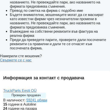
названието. Не превеждайте пари, ако названието на
фирмата предизвиква съмнения.
Превод по сметка на фирма с подобно име
Бъдете внимателни, мошениците могат да се маскират
като известни фирми чрез незначителни промени в
названието. Не превеждайте пари, ако названието на
фирмата предизвиква съмнения.
Въвеждане на собствени реквизити във фактура на
реална фирма
Преди да преведете парите, проверете дали посочените
реквизити са правилни и дали те се отнасят към
посочената фирма.
Намерили сте мошеник?
Свържете се с нас
Информация за контакт с продавача
TruckParts Eesti OÜ
Проверен продавач
В наличност:
59241 обяви
15
години в Autoline
24
години на пазара