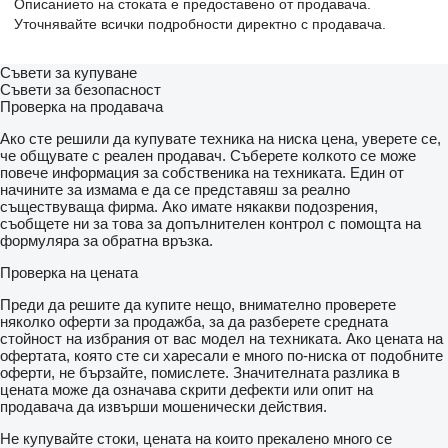
Описанието на стоката е предоставено от продавача.
Уточнявайте всички подробности директно с продавача.
Съвети за купуване
Съвети за безопасност
Проверка на продавача
Ако сте решили да купувате техника на ниска цена, уверете се,
че общувате с реален продавач. Съберете колкото се може
повече информация за собственика на техниката. Един от
начините за измама е да се представяш за реално
съществуваща фирма. Ако имате някакви подозрения,
съобщете ни за това за допълнителен контрол с помощта на
формуляра за обратна връзка.
Проверка на цената
Преди да решите да купите нещо, внимателно проверете
няколко оферти за продажба, за да разберете средната
стойност на избрания от вас модел на техниката. Ако цената на
офертата, която сте си харесали е много по-ниска от подобните
оферти, не бързайте, помислете. Значителната разлика в
цената може да означава скрити дефекти или опит на
продавача да извърши мошенически действия.
Не купувайте стоки, цената на които прекалено много се