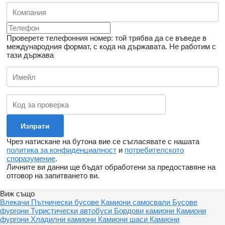
Проверете телефонния номер: той трябва да се въведе в
международния формат, с кода на държавата.
Не работим с
тази държава
Чрез натискане на бутона вие се съгласявате с нашата
политика за конфиденциалност
и
потребителското
споразумение
.
Личните ви данни ще бъдат обработени за предоставяне на
отговор на запитването ви.
Виж също
Влекачи
Пътнически бусове
Камиони самосвали
Бусове
фургони
Туристически автобуси
Бордови камиони
Камиони
фургони
Хладилни камиони
Камиони шаси
Камиони