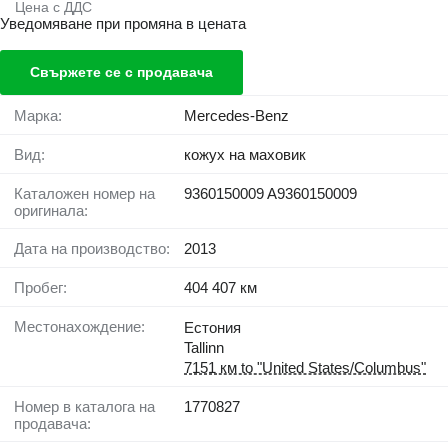
Цена с ДДС
Уведомяване при промяна в цената
Свържете се с продавача
Марка:
Mercedes-Benz
Вид:
кожух на маховик
Каталожен номер на
9360150009 A9360150009
оригинала:
Дата на производство:
2013
Пробег:
404 407 км
Местонахождение:
Естония
Tallinn
7151 км to "United States/Columbus"
Номер в каталога на
1770827
продавача: