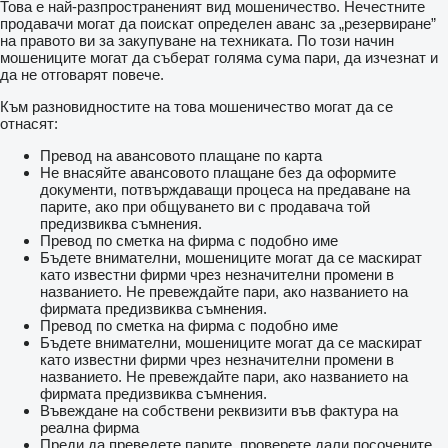
Това е най-разпространеният вид мошеничество. Нечестните
продавачи могат да поискат определен аванс за „резервиране”
на правото ви за закупуване на техниката. По този начин
мошениците могат да съберат голяма сума пари, да изчезнат и
да не отговарят повече.
Към разновидностите на това мошеничество могат да се
отнасят:
Превод на авансовото плащане по карта
Не внасяйте авансовото плащане без да оформите
документи, потвърждаващи процеса на предаване на
парите, ако при общуването ви с продавача той
предизвиква съмнения.
Превод по сметка на фирма с подобно име
Бъдете внимателни, мошениците могат да се маскират
като известни фирми чрез незначителни промени в
названието. Не превеждайте пари, ако названието на
фирмата предизвиква съмнения.
Превод по сметка на фирма с подобно име
Бъдете внимателни, мошениците могат да се маскират
като известни фирми чрез незначителни промени в
названието. Не превеждайте пари, ако названието на
фирмата предизвиква съмнения.
Въвеждане на собствени реквизити във фактура на
реална фирма
Преди да преведете парите, проверете дали посочените