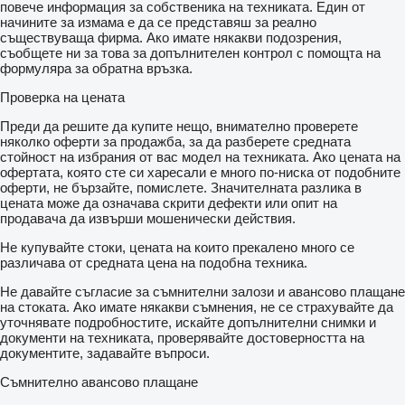
повече информация за собственика на техниката. Един от
начините за измама е да се представяш за реално
съществуваща фирма. Ако имате някакви подозрения,
съобщете ни за това за допълнителен контрол с помощта на
формуляра за обратна връзка.
Проверка на цената
Преди да решите да купите нещо, внимателно проверете
няколко оферти за продажба, за да разберете средната
стойност на избрания от вас модел на техниката. Ако цената на
офертата, която сте си харесали е много по-ниска от подобните
оферти, не бързайте, помислете. Значителната разлика в
цената може да означава скрити дефекти или опит на
продавача да извърши мошенически действия.
Не купувайте стоки, цената на които прекалено много се
различава от средната цена на подобна техника.
Не давайте съгласие за съмнителни залози и авансово плащане
на стоката. Ако имате някакви съмнения, не се страхувайте да
уточнявате подробностите, искайте допълнителни снимки и
документи на техниката, проверявайте достоверността на
документите, задавайте въпроси.
Съмнително авансово плащане