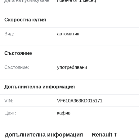
Дата на публикуване:
повече от 1 месец
Скоростна кутия
Вид:
автоматик
Състояние
Състояние:
употребявани
Допълнителна информация
VIN:
VF610A363KD015171
Цвят:
кафяв
Допълнителна информация — Renault T