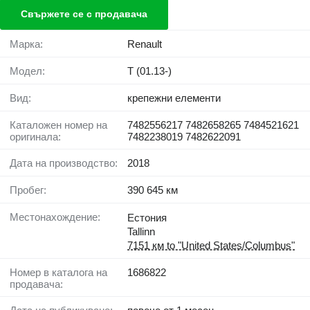
Свържете се с продавача
Марка:
Renault
Модел:
T (01.13-)
Вид:
крепежни елементи
Каталожен номер на
7482556217 7482658265 7484521621
оригинала:
7482238019 7482622091
Дата на производство:
2018
Пробег:
390 645 км
Местонахождение:
Естония
Tallinn
7151 км to "United States/Columbus"
Номер в каталога на
1686822
продавача: