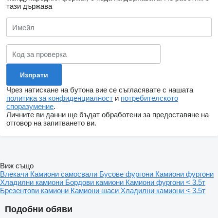
тази държава
Чрез натискане на бутона вие се съгласявате с нашата
политика за конфиденциалност
и
потребителското
споразумение
.
Личните ви данни ще бъдат обработени за предоставяне на
отговор на запитването ви.
Виж също
Влекачи
Камиони самосвали
Бусове фургони
Камиони фургони
Хладилни камиони
Бордови камиони
Камиони фургони < 3.5т
Брезентови камиони
Камиони шаси
Хладилни камиони < 3.5т
Подобни обяви