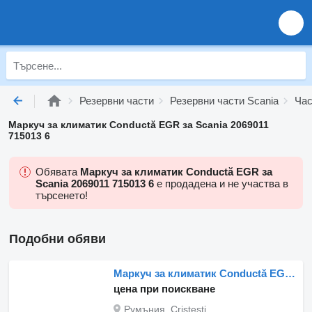
Резервни части
Резервни части Scania
Час
Маркуч за климатик Conductă EGR за Scania 2069011
715013 6
Обявата
Маркуч за климатик Conductă EGR за
Scania 2069011 715013 6
е продадена и не участва в
търсенето!
Подобни обяви
Маркуч за климатик Conductă EGR за камион Scania 2069011 715013 6
цена при поискване
Румъния, Cristesti