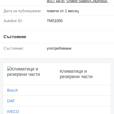
8017 км to "United States/Columbus"
Дата на публикуване:
повече от 1 месец
Autoline ID:
TM51055
Състояние
Състояние:
употребявани
Климатици и
резервни части
Bosch
DAF
IVECO