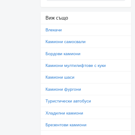
Виж също
Влекачи
Камиони самосвали
Бордови камиони
Камиони мултилифтове с куки
Камиони шаси
Камиони фургони
Туристически автобуси
Хладилни камиони
Брезентови камиони