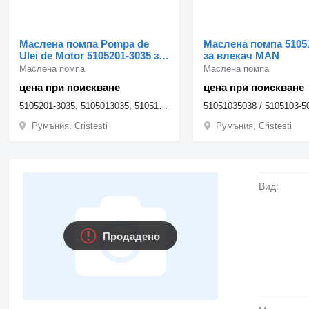
Маслена помпа Pompa de
Маслена помпа 5105
Ulei de Motor 5105201-3035 за
за влекач MAN
камион MAN 5105201-3035
Маслена помпа
Маслена помпа
цена при поискване
цена при поискване
5105201-3035, 5105013035, 5105100-6262, 51051006262, 5105100-6252, 51051006252, 51051006260, 5105100...
51051035038 / 5105103-5
Румъния, Cristesti
Румъния, Cristesti
Вид:
Продадено