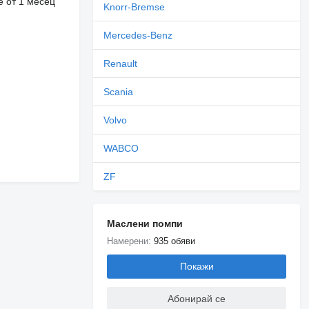
е от 1 месец
Knorr-Bremse
Mercedes-Benz
Renault
Scania
Volvo
WABCO
ZF
Маслени помпи
Намерени:
935 обяви
Покажи
Абонирай се