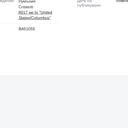
ождение:
Дата на
повеч
Румъния
публикуване:
Cristesti
8017 км to "United
States/Columbus"
:
BA51055