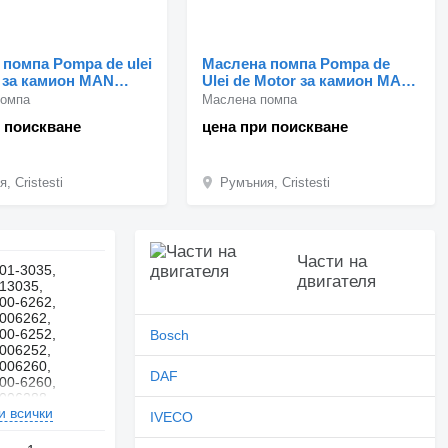
помпа Pompa de ulei
Маслена помпа Pompa de
 за камион MAN
Ulei de Motor за камион MAN
3035 5105013035
51.05103-3086 403 101 02 20
помпа
Маслена помпа
6262 51051006262
 поискване
цена при поискване
6252 51051006252
260 5105100-6260
288 5105100-6288
250
, Cristesti
Румъния, Cristesti
Части на
01-3035,
двигателя
13035,
00-6262,
006262,
00-6252,
Bosch
006252,
006260,
DAF
00-6260,
006288,
и всички
00-6288,
IVECO
006250