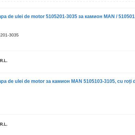
201-3035
R.L.
 de ulei de motor за камион MAN 5105103-3105, cu roți d
R.L.