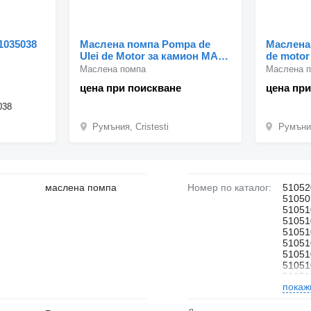
1035038
Маслена помпа Pompa de
Маслена 
Ulei de Motor за камион MAN
de motor
– Coduri: 51051035038,
5105201-
Маслена помпа
Маслена 
51051040251, 51051040234,
5105100-
цена при поискване
цена при
51051040246, 51051040233
5105100-
51051006
038
51051006
51051006
Румъния, Cristesti
Румъния
маслена помпа
Номер по каталог:
51052
51050
51051
51051
51051
51051
51051
51051
51051
покаж
51051
51051