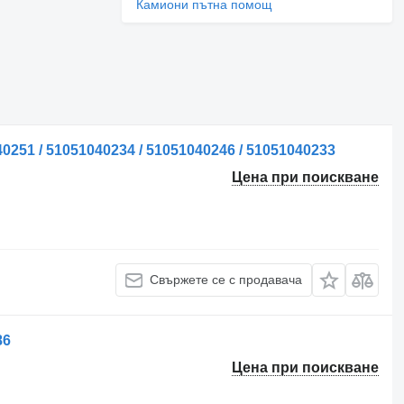
Камиони пътна помощ
251 / 51051040234 / 51051040246 / 51051040233
Цена при поискване
Свържете се с продавача
86
Цена при поискване