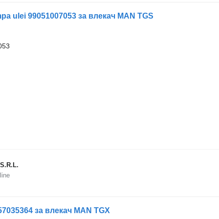
a ulei 99051007053 за влекач MAN TGS
053
S.R.L.
line
57035364 за влекач MAN TGX