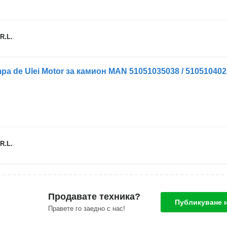
R.L.
 de Ulei Motor за камион MAN 51051035038 / 51051040251
R.L.
Продавате техника?
Публикуване 
Правете го заедно с нас!