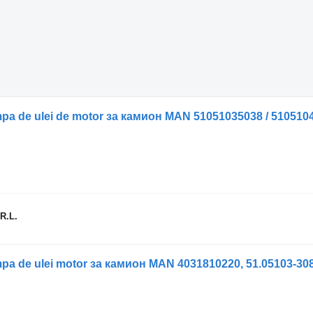
 de ulei de motor за камион MAN 51051035038 / 51051040
R.L.
a de ulei motor за камион MAN 4031810220, 51.05103-30