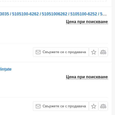
Маслена помпа Pompa de ulei de motor 5105201-3035 за камион MAN / 5105013035 / 5105100-6262 / 51051006262 / 5105100-6252 / 51051006252 / 51051006260 / 5105100-6260 / 51051006288 / 5105100-6288 / 51051006250
Цена при поискване
Свържете се с продавача
ințate
Цена при поискване
Свържете се с продавача