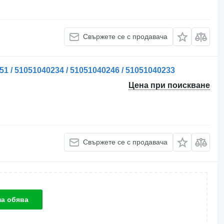
Свържете се с продавача
 / 51051040234 / 51051040246 / 51051040233
Цена при поискване
Свържете се с продавача
на обява