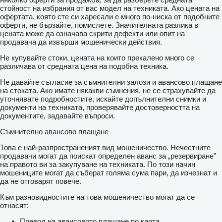
стойност на избрания от вас модел на техниката. Ако цената на
офертата, която сте си харесали е много по-ниска от подобните
оферти, не бързайте, помислете. Значителната разлика в
цената може да означава скрити дефекти или опит на
продавача да извърши мошенически действия.
Не купувайте стоки, цената на които прекалено много се
различава от средната цена на подобна техника.
Не давайте съгласие за съмнителни залози и авансово плащане
на стоката. Ако имате някакви съмнения, не се страхувайте да
уточнявате подробностите, искайте допълнителни снимки и
документи на техниката, проверявайте достоверността на
документите, задавайте въпроси.
Съмнително авансово плащане
Това е най-разпространеният вид мошеничество. Нечестните
продавачи могат да поискат определен аванс за „резервиране”
на правото ви за закупуване на техниката. По този начин
мошениците могат да съберат голяма сума пари, да изчезнат и
да не отговарят повече.
Към разновидностите на това мошеничество могат да се
отнасят:
Превод на авансовото плащане по карта