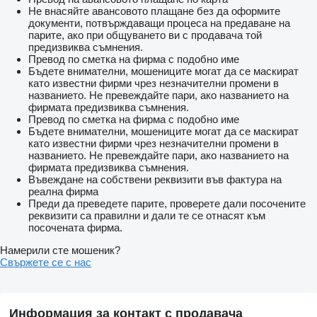
Не внасяйте авансовото плащане без да оформите
документи, потвърждаващи процеса на предаване на
парите, ако при общуването ви с продавача той
предизвиква съмнения.
Превод по сметка на фирма с подобно име
Бъдете внимателни, мошениците могат да се маскират
като известни фирми чрез незначителни промени в
названието. Не превеждайте пари, ако названието на
фирмата предизвиква съмнения.
Превод по сметка на фирма с подобно име
Бъдете внимателни, мошениците могат да се маскират
като известни фирми чрез незначителни промени в
названието. Не превеждайте пари, ако названието на
фирмата предизвиква съмнения.
Въвеждане на собствени реквизити във фактура на
реална фирма
Преди да преведете парите, проверете дали посочените
реквизити са правилни и дали те се отнасят към
посочената фирма.
Намерили сте мошеник?
Свържете се с нас
Информация за контакт с продавача