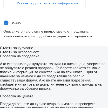
Искане за допълнителна информация
Важно
Описанието на стоката е предоставено от продавача.
Уточнявайте всички подробности директно с продавача.
Съвети за купуване
Съвети за безопасност
Проверка на продавача
Ако сте решили да купувате техника на ниска цена, уверете се,
че общувате с реален продавач. Съберете колкото се може
повече информация за собственика на техниката. Един от
начините за измама е да се представяш за реално
съществуваща фирма. Ако имате някакви подозрения,
съобщете ни за това за допълнителен контрол с помощта на
формуляра за обратна връзка.
Проверка на цената
Преди да решите да купите нещо, внимателно проверете
няколко оферти за продажба, за да разберете средната