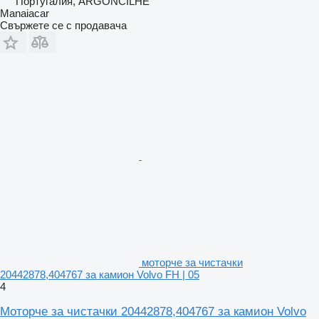
Португалия, ARGONCILHE
Manaiacar
Свържете се с продавача
моторче за чистачки
20442878,404767 за камион Volvo FH | 05
4
Моторче за чистачки 20442878,404767 за камион Volvo