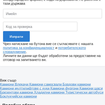
тази държава
Чрез натискане на бутона вие се съгласявате с нашата
политика за конфиденциалност
и
потребителското
споразумение
.
Личните ви данни ще бъдат обработени за предоставяне на
отговор на запитването ви.
Виж също
Камиони
Влекачи
Камиони самосвали
Бордови камиони
Камиони мултилифтове с куки
Камиони фургони
Камиони шаси
Брезентови камиони
Хладилни камиони
Туристически автобуси
Боклукчийски камиони