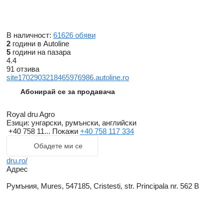
В наличност:
61626 обяви
2
години в Autoline
5
години на пазара
4.4
91 отзива
site1702903218465976986.autoline.ro
Абонирай се за продавача
Royal dru Agro
Езици:
унгарски, румънски, английски
+40 758 11...
Покажи
+40 758 117 334
Обадете ми се
dru.ro/
Адрес
Румъния, Mures, 547185, Cristesti, str. Principala nr. 562 B