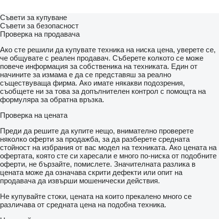
Съвети за купуване
Съвети за безопасност
Проверка на продавача
Ако сте решили да купувате техника на ниска цена, уверете се,
че общувате с реален продавач. Съберете колкото се може
повече информация за собственика на техниката. Един от
начините за измама е да се представяш за реално
съществуваща фирма. Ако имате някакви подозрения,
съобщете ни за това за допълнителен контрол с помощта на
формуляра за обратна връзка.
Проверка на цената
Преди да решите да купите нещо, внимателно проверете
няколко оферти за продажба, за да разберете средната
стойност на избрания от вас модел на техниката. Ако цената на
офертата, която сте си харесали е много по-ниска от подобните
оферти, не бързайте, помислете. Значителната разлика в
цената може да означава скрити дефекти или опит на
продавача да извърши мошенически действия.
Не купувайте стоки, цената на които прекалено много се
различава от средната цена на подобна техника.