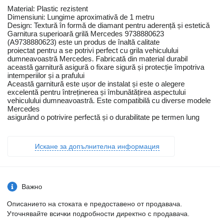
Material: Plastic rezistent
Dimensiuni: Lungime aproximativă de 1 metru
Design: Textură în formă de diamant pentru aderență și estetică
Garnitura superioară grilă Mercedes 9738880623
(A9738880623) este un produs de înaltă calitate
proiectat pentru a se potrivi perfect cu grila vehiculului
dumneavoastră Mercedes. Fabricată din material durabil
această garnitură asigură o fixare sigură și protecție împotriva
intemperiilor și a prafului
Această garnitură este ușor de instalat și este o alegere
excelentă pentru întreținerea și îmbunătățirea aspectului
vehiculului dumneavoastră. Este compatibilă cu diverse modele
Mercedes
asigurând o potrivire perfectă și o durabilitate pe termen lung
Искане за допълнителна информация
Важно
Описанието на стоката е предоставено от продавача.
Уточнявайте всички подробности директно с продавача.