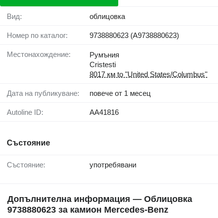
Вид:
облицовка
Номер по каталог:
9738880623 (A9738880623)
Местонахождение:
Румъния
Cristesti
8017 км to "United States/Columbus"
Дата на публикуване:
повече от 1 месец
Autoline ID:
AA41816
Състояние
Състояние:
употребявани
Допълнителна информация — Облицовка
9738880623 за камион Mercedes-Benz