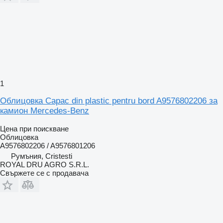
1
Облицовка Capac din plastic pentru bord A9576802206 за
камион Mercedes-Benz
Цена при поискване
Облицовка
A9576802206 / A9576801206
Румъния, Cristesti
ROYAL DRU AGRO S.R.L.
Свържете се с продавача