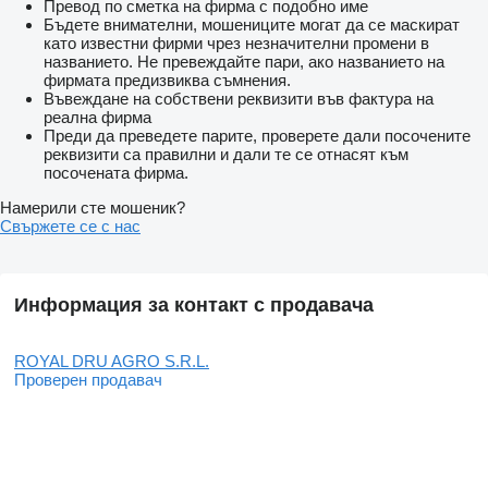
Превод по сметка на фирма с подобно име
Бъдете внимателни, мошениците могат да се маскират
като известни фирми чрез незначителни промени в
названието. Не превеждайте пари, ако названието на
фирмата предизвиква съмнения.
Въвеждане на собствени реквизити във фактура на
реална фирма
Преди да преведете парите, проверете дали посочените
реквизити са правилни и дали те се отнасят към
посочената фирма.
Намерили сте мошеник?
Свържете се с нас
Информация за контакт с продавача
ROYAL DRU AGRO S.R.L.
Проверен продавач