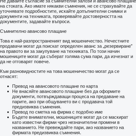
Не давайте съгласие за съмнителни залози и авансово плащане
на стоката. Ако имате някакви съмнения, не се страхувайте да
уточнявате подробностите, искайте допълнителни снимки и
документи на техниката, проверявайте достоверността на
документите, задавайте въпроси.
Съмнително авансово плащане
Това е най-разпространеният вид мошеничество. Нечестните
продавачи могат да поискат определен аванс за „резервиране”
на правото ви за закупуване на техниката. По този начин
мошениците могат да съберат голяма сума пари, да изчезнат и
да не отговарят повече.
Към разновидностите на това мошеничество могат да се
отнасят:
Превод на авансовото плащане по карта
Не внасяйте авансовото плащане без да оформите
документи, потвърждаващи процеса на предаване на
парите, ако при общуването ви с продавача той
предизвиква съмнения.
Превод по сметка на фирма с подобно име
Бъдете внимателни, мошениците могат да се маскират
като известни фирми чрез незначителни промени в
названието. Не превеждайте пари, ако названието на
фирмата предизвиква съмнения.