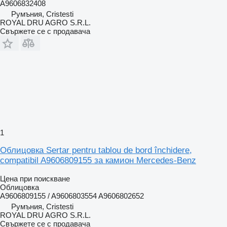
A9606832408
Румъния, Cristesti
ROYAL DRU AGRO S.R.L.
Свържете се с продавача
1
Облицовка Sertar pentru tablou de bord închidere,
compatibil A9606809155 за камион Mercedes-Benz
Цена при поискване
Облицовка
A9606809155 / A9606803554 A9606802652
Румъния, Cristesti
ROYAL DRU AGRO S.R.L.
Свържете се с продавача