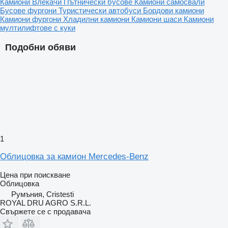
Камиони
Влекачи
Пътнически бусове
Камиони самосвали
Бусове фургони
Туристически автобуси
Бордови камиони
Камиони фургони
Хладилни камиони
Камиони шаси
Камиони
мултилифтове с куки
Подобни обяви
1
Облицовка за камион Mercedes-Benz
Цена при поискване
Облицовка
Румъния, Cristesti
ROYAL DRU AGRO S.R.L.
Свържете се с продавача