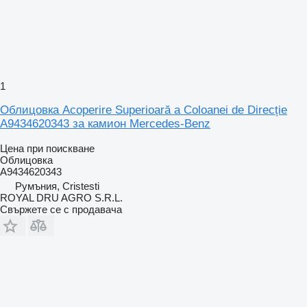
1
Облицовка Acoperire Superioară a Coloanei de Direcție
A9434620343 за камион Mercedes-Benz
Цена при поискване
Облицовка
A9434620343
Румъния, Cristesti
ROYAL DRU AGRO S.R.L.
Свържете се с продавача