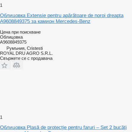
1
Облицовка Extensie pentru apărătoare de noroi dreapta
A9608849375 за камион Mercedes-Benz
Цена при поискване
Облицовка
A9608849375
Румъния, Cristesti
ROYAL DRU AGRO S.R.L.
Свържете се с продавача
1
Облицовка Plasă de protecție pentru faruri – Set 2 bucăți