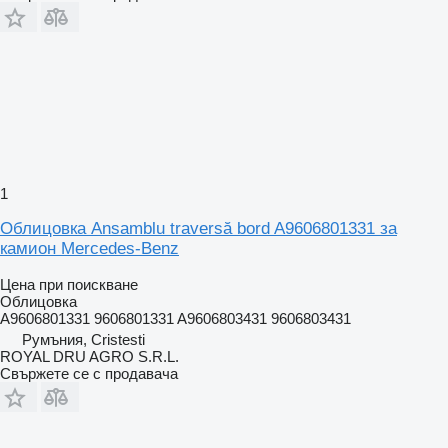
1
Облицовка Ansamblu traversă bord A9606801331 за
камион Mercedes-Benz
Цена при поискване
Облицовка
A9606801331 9606801331 A9606803431 9606803431
Румъния, Cristesti
ROYAL DRU AGRO S.R.L.
Свържете се с продавача