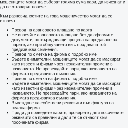
мошениците могат да съберат голяма сума пари, да изчезнат и
да не отговарят повече.
Към разновидностите на това мошеничество могат да се
отнасят:
Превод на авансовото плащане по карта
Не внасяйте авансовото плащане без да оформите
документи, потвърждаващи процеса на предаване на
парите, ако при общуването ви с продавача той
предизвиква съмнения.
Превод по сметка на фирма с подобно име
Бъдете внимателни, мошениците могат да се маскират
като известни фирми чрез незначителни промени в
названието. Не превеждайте пари, ако названието на
фирмата предизвиква съмнения.
Превод по сметка на фирма с подобно име
Бъдете внимателни, мошениците могат да се маскират
като известни фирми чрез незначителни промени в
названието. Не превеждайте пари, ако названието на
фирмата предизвиква съмнения.
Въвеждане на собствени реквизити във фактура на
реална фирма
Преди да преведете парите, проверете дали посочените
реквизити са правилни и дали те се отнасят към
посочената фирма.