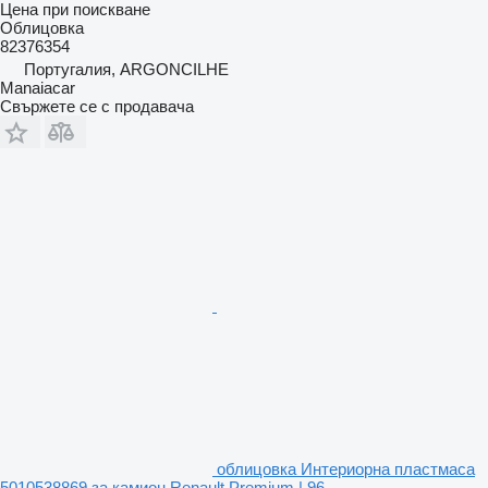
Цена при поискване
Облицовка
82376354
Португалия, ARGONCILHE
Manaiacar
Свържете се с продавача
облицовка Интериорна пластмаса
5010538869 за камион Renault Premium | 96