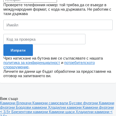
Проверете телефонния номер: той трябва да се въведе в
международния формат, с кода на държавата.
Не работим с
тази държава
Чрез натискане на бутона вие се съгласявате с нашата
политика за конфиденциалност
и
потребителското
споразумение
.
Личните ви данни ще бъдат обработени за предоставяне на
отговор на запитването ви.
Виж също
Камиони
Влекачи
Камиони самосвали
Бусове фургони
Камиони
фургони
Бордови камиони
Хладилни камиони
Камиони фургони
< 3.5т
Брезентови камиони
Камиони шаси
Хладилни камиони <