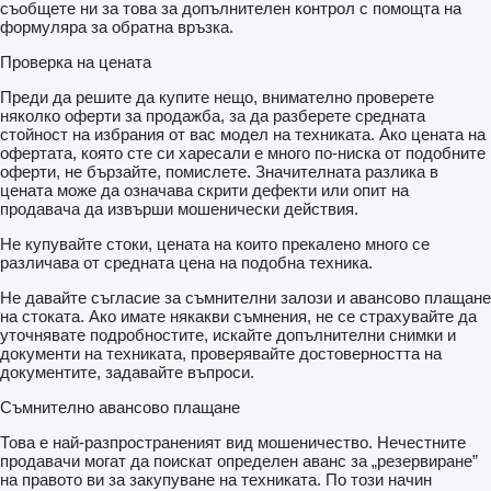
съобщете ни за това за допълнителен контрол с помощта на
формуляра за обратна връзка.
Проверка на цената
Преди да решите да купите нещо, внимателно проверете
няколко оферти за продажба, за да разберете средната
стойност на избрания от вас модел на техниката. Ако цената на
офертата, която сте си харесали е много по-ниска от подобните
оферти, не бързайте, помислете. Значителната разлика в
цената може да означава скрити дефекти или опит на
продавача да извърши мошенически действия.
Не купувайте стоки, цената на които прекалено много се
различава от средната цена на подобна техника.
Не давайте съгласие за съмнителни залози и авансово плащане
на стоката. Ако имате някакви съмнения, не се страхувайте да
уточнявате подробностите, искайте допълнителни снимки и
документи на техниката, проверявайте достоверността на
документите, задавайте въпроси.
Съмнително авансово плащане
Това е най-разпространеният вид мошеничество. Нечестните
продавачи могат да поискат определен аванс за „резервиране”
на правото ви за закупуване на техниката. По този начин