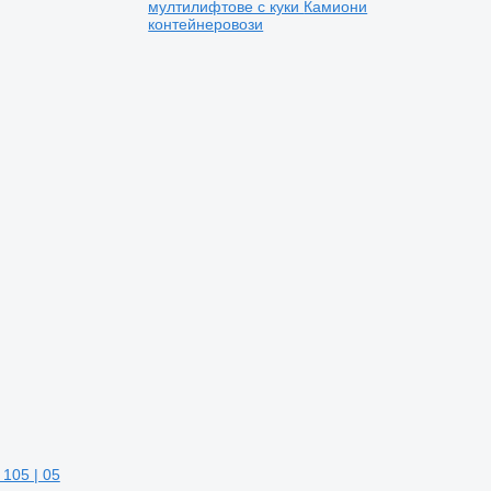
мултилифтове с куки
Камиони
контейнеровози
105 | 05