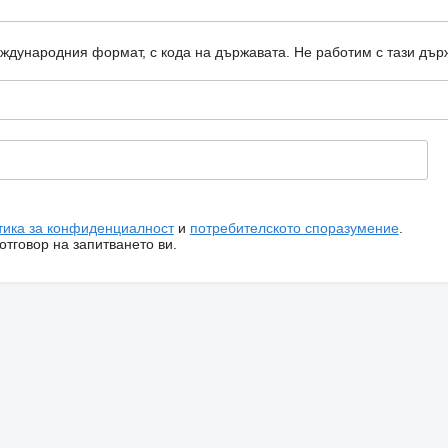
еждународния формат, с кода на държавата.
Не работим с тази дър
тика за конфиденциалност
и
потребителското споразумение
.
тговор на запитването ви.