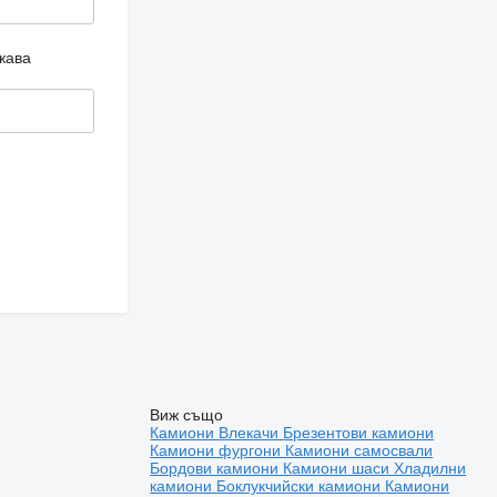
жава
Виж също
Камиони
Влекачи
Брезентови камиони
Камиони фургони
Камиони самосвали
Бордови камиони
Камиони шаси
Хладилни
камиони
Боклукчийски камиони
Камиони