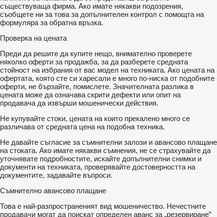
съществуваща фирма. Ако имате някакви подозрения,
съобщете ни за това за допълнителен контрол с помощта на
формуляра за обратна връзка.
Проверка на цената
Преди да решите да купите нещо, внимателно проверете
няколко оферти за продажба, за да разберете средната
стойност на избрания от вас модел на техниката. Ако цената на
офертата, която сте си харесали е много по-ниска от подобните
оферти, не бързайте, помислете. Значителната разлика в
цената може да означава скрити дефекти или опит на
продавача да извърши мошенически действия.
Не купувайте стоки, цената на които прекалено много се
различава от средната цена на подобна техника.
Не давайте съгласие за съмнителни залози и авансово плащане
на стоката. Ако имате някакви съмнения, не се страхувайте да
уточнявате подробностите, искайте допълнителни снимки и
документи на техниката, проверявайте достоверността на
документите, задавайте въпроси.
Съмнително авансово плащане
Това е най-разпространеният вид мошеничество. Нечестните
продавачи могат да поискат определен аванс за „резервиране”