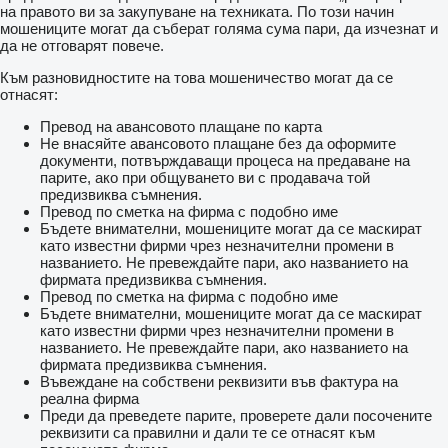
на правото ви за закупуване на техниката. По този начин
мошениците могат да съберат голяма сума пари, да изчезнат и
да не отговарят повече.
Към разновидностите на това мошеничество могат да се
отнасят:
Превод на авансовото плащане по карта
Не внасяйте авансовото плащане без да оформите
документи, потвърждаващи процеса на предаване на
парите, ако при общуването ви с продавача той
предизвиква съмнения.
Превод по сметка на фирма с подобно име
Бъдете внимателни, мошениците могат да се маскират
като известни фирми чрез незначителни промени в
названието. Не превеждайте пари, ако названието на
фирмата предизвиква съмнения.
Превод по сметка на фирма с подобно име
Бъдете внимателни, мошениците могат да се маскират
като известни фирми чрез незначителни промени в
названието. Не превеждайте пари, ако названието на
фирмата предизвиква съмнения.
Въвеждане на собствени реквизити във фактура на
реална фирма
Преди да преведете парите, проверете дали посочените
реквизити са правилни и дали те се отнасят към