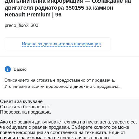
Допълнителна информация — Охлаждане на
двигателя радиатора 350155 за камион
Renault Premium | 96
preco_fixo2: 300
Искане за допълнителна информация
Важно
Описанието на стоката е предоставено от продавача.
Уточнявайте всички подробности директно с продавача.
Съвети за купуване
Съвети за безопасност
Проверка на продавача
Ако сте решили да купувате техника на ниска цена, уверете се,
че общувате с реален продавач. Съберете колкото се може
повече информация за собственика на техниката. Един от
начините за измама е да се представяш за реално