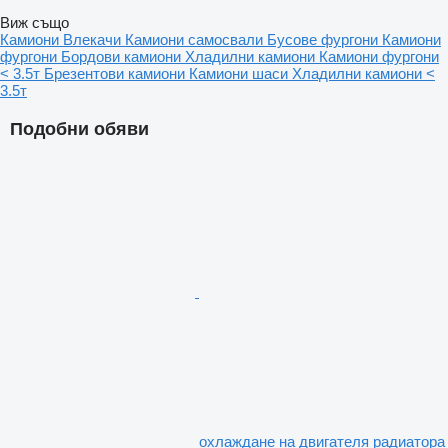
Виж също
Камиони
Влекачи
Камиони самосвали
Бусове фургони
Камиони
фургони
Бордови камиони
Хладилни камиони
Камиони фургони
< 3.5т
Брезентови камиони
Камиони шаси
Хладилни камиони <
3.5т
Подобни обяви
охлаждане на двигателя радиатора