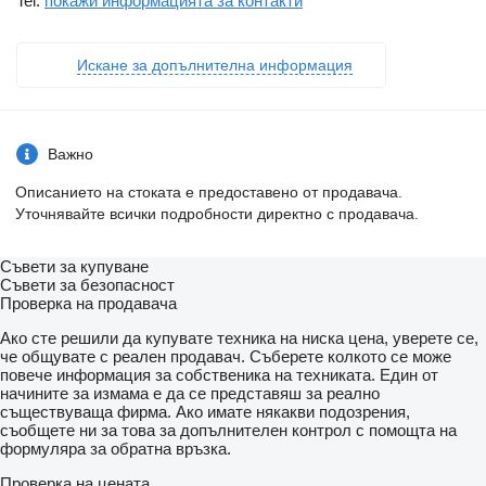
Tel.
покажи информацията за контакти
Искане за допълнителна информация
Важно
Описанието на стоката е предоставено от продавача.
Уточнявайте всички подробности директно с продавача.
Съвети за купуване
Съвети за безопасност
Проверка на продавача
Ако сте решили да купувате техника на ниска цена, уверете се,
че общувате с реален продавач. Съберете колкото се може
повече информация за собственика на техниката. Един от
начините за измама е да се представяш за реално
съществуваща фирма. Ако имате някакви подозрения,
съобщете ни за това за допълнителен контрол с помощта на
формуляра за обратна връзка.
Проверка на цената