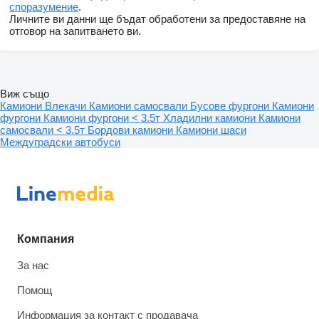
споразумение
.
Личните ви данни ще бъдат обработени за предоставяне на
отговор на запитването ви.
Виж също
Камиони
Влекачи
Камиони самосвали
Бусове фургони
Камиони
фургони
Камиони фургони < 3.5т
Хладилни камиони
Камиони
самосвали < 3.5т
Бордови камиони
Камиони шаси
Междуградски автобуси
Компания
За нас
Помощ
Информация за контакт с продавача