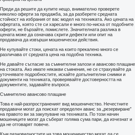
Преди да решите да купите нещо, внимателно проверете
няколко оферти за продажба, за да разберете средната
стойност на избрания от вас модел на техниката. Ако цената на
офертата, която сте си харесали е много по-ниска от подобните
оферти, не бързайте, помислете. Значителната разлика в
цената може да означава скрити дефекти или опит на
продавача да извърши мошенически действия.
Не купувайте стоки, цената на които прекалено много се
различава от средната цена на подобна техника.
Не давайте съгласие за съмнителни залози и авансово плащане
на стоката. Ако имате някакви съмнения, не се страхувайте да
уточнявате подробностите, искайте допълнителни снимки и
документи на техниката, проверявайте достоверността на
документите, задавайте въпроси.
Съмнително авансово плащане
Това е най-разпространеният вид мошеничество. Нечестните
продавачи могат да поискат определен аванс за „резервиране”
на правото ви за закупуване на техниката. По този начин
мошениците могат да съберат голяма сума пари, да изчезнат и
да не отговарят повече.
Към разновидностите на това мошеничество могат да се