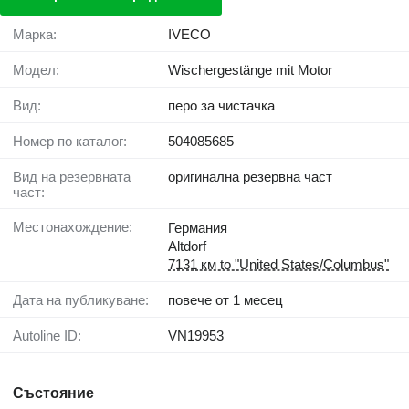
Марка:
IVECO
Модел:
Wischergestänge mit Motor
Вид:
перо за чистачка
Номер по каталог:
504085685
Вид на резервната
оригинална резервна част
част:
Местонахождение:
Германия
Altdorf
7131 км to "United States/Columbus"
Дата на публикуване:
повече от 1 месец
Autoline ID:
VN19953
Състояние