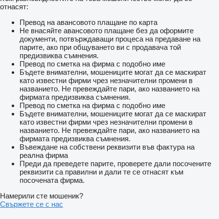
отнасят:
Превод на авансовото плащане по карта
Не внасяйте авансовото плащане без да оформите
документи, потвърждаващи процеса на предаване на
парите, ако при общуването ви с продавача той
предизвиква съмнения.
Превод по сметка на фирма с подобно име
Бъдете внимателни, мошениците могат да се маскират
като известни фирми чрез незначителни промени в
названието. Не превеждайте пари, ако названието на
фирмата предизвиква съмнения.
Превод по сметка на фирма с подобно име
Бъдете внимателни, мошениците могат да се маскират
като известни фирми чрез незначителни промени в
названието. Не превеждайте пари, ако названието на
фирмата предизвиква съмнения.
Въвеждане на собствени реквизити във фактура на
реална фирма
Преди да преведете парите, проверете дали посочените
реквизити са правилни и дали те се отнасят към
посочената фирма.
Намерили сте мошеник?
Свържете се с нас