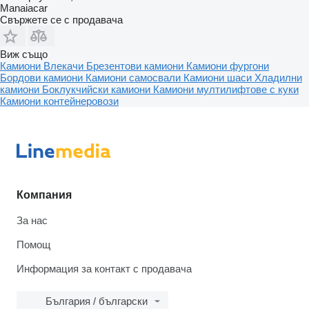
Manaiacar
Свържете се с продавача
Виж също
Камиони
Влекачи
Брезентови камиони
Камиони фургони
Бордови камиони
Камиони самосвали
Камиони шаси
Хладилни
камиони
Боклукчийски камиони
Камиони мултилифтове с куки
Камиони контейнеровози
Компания
За нас
Помощ
Информация за контакт с продавача
България / български