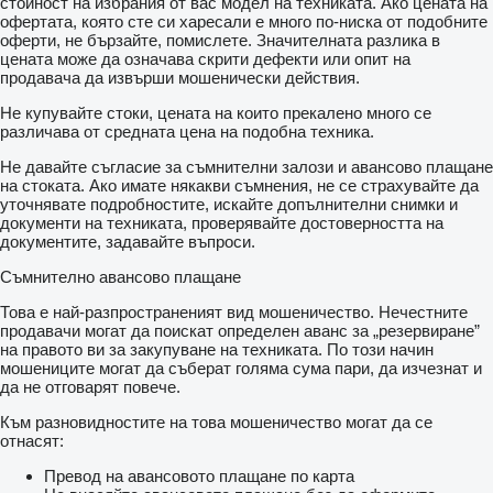
стойност на избрания от вас модел на техниката. Ако цената на
офертата, която сте си харесали е много по-ниска от подобните
оферти, не бързайте, помислете. Значителната разлика в
цената може да означава скрити дефекти или опит на
продавача да извърши мошенически действия.
Не купувайте стоки, цената на които прекалено много се
различава от средната цена на подобна техника.
Не давайте съгласие за съмнителни залози и авансово плащане
на стоката. Ако имате някакви съмнения, не се страхувайте да
уточнявате подробностите, искайте допълнителни снимки и
документи на техниката, проверявайте достоверността на
документите, задавайте въпроси.
Съмнително авансово плащане
Това е най-разпространеният вид мошеничество. Нечестните
продавачи могат да поискат определен аванс за „резервиране”
на правото ви за закупуване на техниката. По този начин
мошениците могат да съберат голяма сума пари, да изчезнат и
да не отговарят повече.
Към разновидностите на това мошеничество могат да се
отнасят:
Превод на авансовото плащане по карта