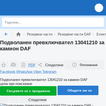
Резервни части
Резервни части DAF
Елект
Подволанен превключвател 13041210 за
камион DAF
PDF
Споделяне
Оплакване
Facebook
WhatsApp
Viber
Telegram
Подволанен превключвател 13041210 за камион DAF
цена при поискване
Обадете ми се
Свържете се с продавача
Споделяне