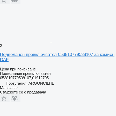
2
Подволанен превключвател 053810779538107 за камион
DAF
Цена при поискване
Подволанен превключвател
053810779538107,01912705
Португалия, ARGONCILHE
Manaiacar
Свържете се с продавача