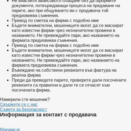
Не внасяйте авансовото плащане без да оформите
документи, потвърждаващи процеса на предаване на
парите, ако при общуването ви с продавача той
предизвиква съмнения.
Превод по сметка на фирма с подобно име
Бъдете внимателни, мошениците могат да се маскират
като известни фирми чрез незначителни промени в
названието. Не превеждайте пари, ако названието на
фирмата предизвиква съмнения.
Превод по сметка на фирма с подобно име
Бъдете внимателни, мошениците могат да се маскират
като известни фирми чрез незначителни промени в
названието. Не превеждайте пари, ако названието на
фирмата предизвиква съмнения.
Въвеждане на собствени реквизити във фактура на
реална фирма
Преди да преведете парите, проверете дали посочените
реквизити са правилни и дали те се отнасят към
посочената фирма.
Намерили сте мошеник?
Свържете се с нас
Съвети за безопасност
Информация за контакт с продавача
Manaiacar