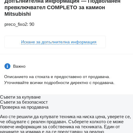
Допълнителна информация — Подволанен
превключвател COMPLETO за камион
Mitsubishi
preco_fixo2: 90
Искане за допълнителна информация
Важно
Описанието на стоката е предоставено от продавача.
Уточнявайте всички подробности директно с продавача.
Съвети за купуване
Съвети за безопасност
Проверка на продавача
Ако сте решили да купувате техника на ниска цена, уверете се,
че общувате с реален продавач. Съберете колкото се може
повече информация за собственика на техниката. Един от
начините за измама е да се представяш за реално