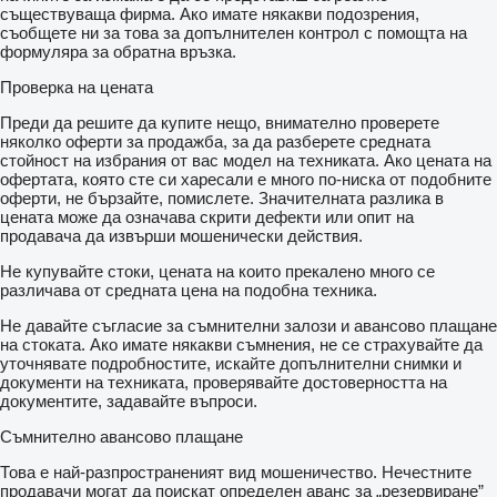
съществуваща фирма. Ако имате някакви подозрения,
съобщете ни за това за допълнителен контрол с помощта на
формуляра за обратна връзка.
Проверка на цената
Преди да решите да купите нещо, внимателно проверете
няколко оферти за продажба, за да разберете средната
стойност на избрания от вас модел на техниката. Ако цената на
офертата, която сте си харесали е много по-ниска от подобните
оферти, не бързайте, помислете. Значителната разлика в
цената може да означава скрити дефекти или опит на
продавача да извърши мошенически действия.
Не купувайте стоки, цената на които прекалено много се
различава от средната цена на подобна техника.
Не давайте съгласие за съмнителни залози и авансово плащане
на стоката. Ако имате някакви съмнения, не се страхувайте да
уточнявате подробностите, искайте допълнителни снимки и
документи на техниката, проверявайте достоверността на
документите, задавайте въпроси.
Съмнително авансово плащане
Това е най-разпространеният вид мошеничество. Нечестните
продавачи могат да поискат определен аванс за „резервиране”