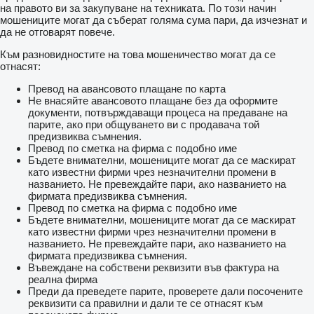
на правото ви за закупуване на техниката. По този начин
мошениците могат да съберат голяма сума пари, да изчезнат и
да не отговарят повече.
Към разновидностите на това мошеничество могат да се
отнасят:
Превод на авансовото плащане по карта
Не внасяйте авансовото плащане без да оформите
документи, потвърждаващи процеса на предаване на
парите, ако при общуването ви с продавача той
предизвиква съмнения.
Превод по сметка на фирма с подобно име
Бъдете внимателни, мошениците могат да се маскират
като известни фирми чрез незначителни промени в
названието. Не превеждайте пари, ако названието на
фирмата предизвиква съмнения.
Превод по сметка на фирма с подобно име
Бъдете внимателни, мошениците могат да се маскират
като известни фирми чрез незначителни промени в
названието. Не превеждайте пари, ако названието на
фирмата предизвиква съмнения.
Въвеждане на собствени реквизити във фактура на
реална фирма
Преди да преведете парите, проверете дали посочените
реквизити са правилни и дали те се отнасят към