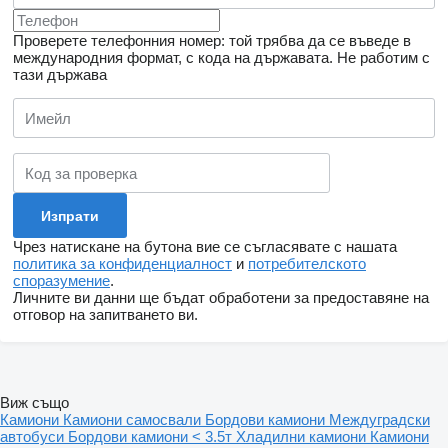
Проверете телефонния номер: той трябва да се въведе в
международния формат, с кода на държавата.
Не работим с
тази държава
Чрез натискане на бутона вие се съгласявате с нашата
политика за конфиденциалност
и
потребителското
споразумение
.
Личните ви данни ще бъдат обработени за предоставяне на
отговор на запитването ви.
Виж също
Камиони
Камиони самосвали
Бордови камиони
Междуградски
автобуси
Бордови камиони < 3.5т
Хладилни камиони
Камиони