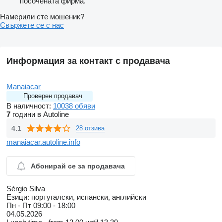
посочената фирма.
Намерили сте мошеник?
Свържете се с нас
Информация за контакт с продавача
Manaiacar
Проверен продавач
В наличност:
10038 обяви
7
години в Autoline
4.1
28 отзива
manaiacar.autoline.info
Абонирай се за продавача
Sérgio Silva
Езици:
португалски, испански, английски
Пн - Пт
09:00 - 18:00
04.05.2026