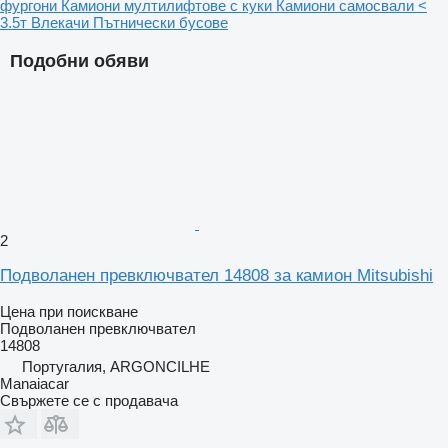
фургони
Камиони мултилифтове с куки
Камиони самосвали <
3.5т
Влекачи
Пътнически бусове
Подобни обяви
2
Подволанен превключвател 14808 за камион Mitsubishi
Цена при поискване
Подволанен превключвател
14808
Португалия, ARGONCILHE
Manaiacar
Свържете се с продавача