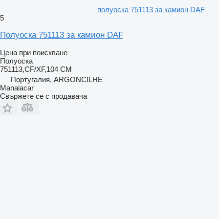
полуоска 751113 за камион DAF
5
Полуоска 751113 за камион DAF
Цена при поискване
Полуоска
751113,CF/XF,104 CM
Португалия, ARGONCILHE
Manaiacar
Свържете се с продавача