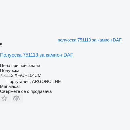
полуоска 751113 за камион DAF
5
Полуоска 751113 за камион DAF
Цена при поискване
Полуоска
751113,XF/CF,104CM
Португалия, ARGONCILHE
Manaiacar
Свържете се с продавача