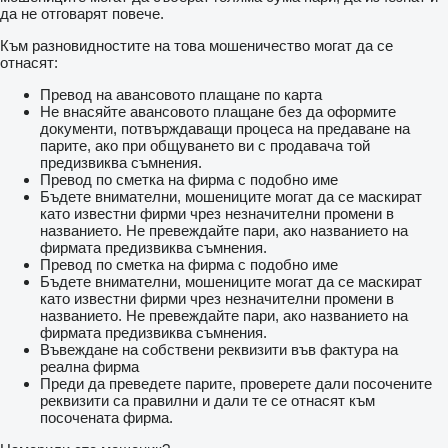
да не отговарят повече.
Към разновидностите на това мошеничество могат да се
отнасят:
Превод на авансовото плащане по карта
Не внасяйте авансовото плащане без да оформите
документи, потвърждаващи процеса на предаване на
парите, ако при общуването ви с продавача той
предизвиква съмнения.
Превод по сметка на фирма с подобно име
Бъдете внимателни, мошениците могат да се маскират
като известни фирми чрез незначителни промени в
названието. Не превеждайте пари, ако названието на
фирмата предизвиква съмнения.
Превод по сметка на фирма с подобно име
Бъдете внимателни, мошениците могат да се маскират
като известни фирми чрез незначителни промени в
названието. Не превеждайте пари, ако названието на
фирмата предизвиква съмнения.
Въвеждане на собствени реквизити във фактура на
реална фирма
Преди да преведете парите, проверете дали посочените
реквизити са правилни и дали те се отнасят към
посочената фирма.