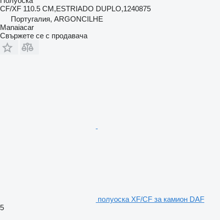
Полуоска
CF/XF 110.5 CM,ESTRIADO DUPLO,1240875
Португалия, ARGONCILHE
Manaiacar
Свържете се с продавача
полуоска XF/CF за камион DAF
5