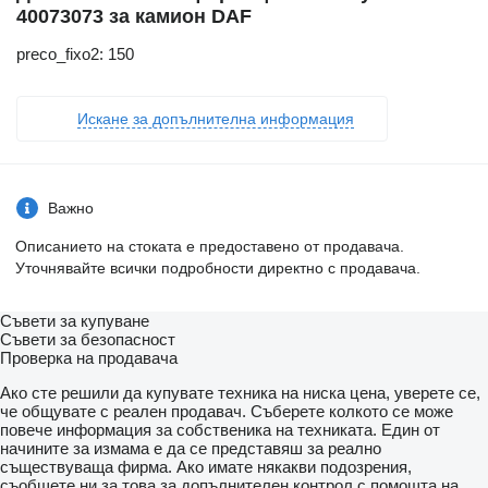
40073073 за камион DAF
preco_fixo2: 150
Искане за допълнителна информация
Важно
Описанието на стоката е предоставено от продавача.
Уточнявайте всички подробности директно с продавача.
Съвети за купуване
Съвети за безопасност
Проверка на продавача
Ако сте решили да купувате техника на ниска цена, уверете се,
че общувате с реален продавач. Съберете колкото се може
повече информация за собственика на техниката. Един от
начините за измама е да се представяш за реално
съществуваща фирма. Ако имате някакви подозрения,
съобщете ни за това за допълнителен контрол с помощта на