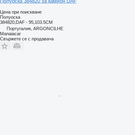
Полуоска 384820 за камион DAF
Цена при поискване
Полуоска
384820,DAF - 95,103.5CM
Португалия, ARGONCILHE
Manaiacar
Свържете се с продавача