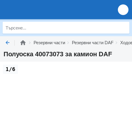
Резервни части
Резервни части DAF
Ходо
Полуоска 40073073 за камион DAF
1/6