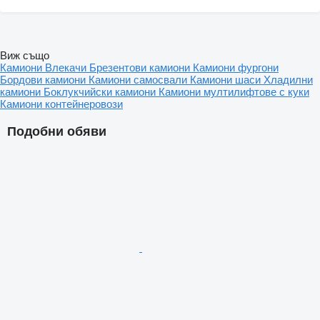
Виж също
Камиони
Влекачи
Брезентови камиони
Камиони фургони
Бордови камиони
Камиони самосвали
Камиони шаси
Хладилни
камиони
Боклукчийски камиони
Камиони мултилифтове с куки
Камиони контейнеровози
Подобни обяви