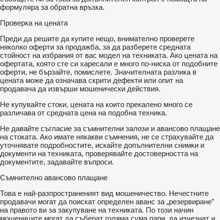
формуляра за обратна връзка.
Проверка на цената
Преди да решите да купите нещо, внимателно проверете
няколко оферти за продажба, за да разберете средната
стойност на избрания от вас модел на техниката. Ако цената на
офертата, която сте си харесали е много по-ниска от подобните
оферти, не бързайте, помислете. Значителната разлика в
цената може да означава скрити дефекти или опит на
продавача да извърши мошенически действия.
Не купувайте стоки, цената на които прекалено много се
различава от средната цена на подобна техника.
Не давайте съгласие за съмнителни залози и авансово плащане
на стоката. Ако имате някакви съмнения, не се страхувайте да
уточнявате подробностите, искайте допълнителни снимки и
документи на техниката, проверявайте достоверността на
документите, задавайте въпроси.
Съмнително авансово плащане
Това е най-разпространеният вид мошеничество. Нечестните
продавачи могат да поискат определен аванс за „резервиране”
на правото ви за закупуване на техниката. По този начин
мошениците могат да съберат голяма сума пари, да изчезнат и