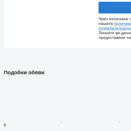
Чрез натискане 
нашата
политик
потребителскот
Личните ви данн
предоставяне на
Подобни обяви
6