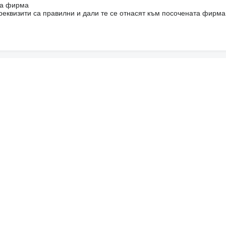
на фирма
реквизити са правилни и дали те се отнасят към посочената фирма