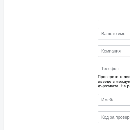
Проверете телеф
въведе в междун
държавата.
Не р