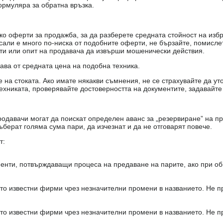
ормуляра за обратна връзка.
о оферти за продажба, за да разберете средната стойност на избр
есали е много по-ниска от подобните оферти, не бързайте, помисле
кти или опит на продавача да извърши мошенически действия.
чава от средната цена на подобна техника.
на стоката. Ако имате някакви съмнения, не се страхувайте да ут
ехниката, проверявайте достоверността на документите, задавайте
одавачи могат да поискат определен аванс за „резервиране” на пр
ъберат голяма сума пари, да изчезнат и да не отговарят повече.
т:
енти, потвърждаващи процеса на предаване на парите, ако при об
то известни фирми чрез незначителни промени в названието. Не 
то известни фирми чрез незначителни промени в названието. Не 