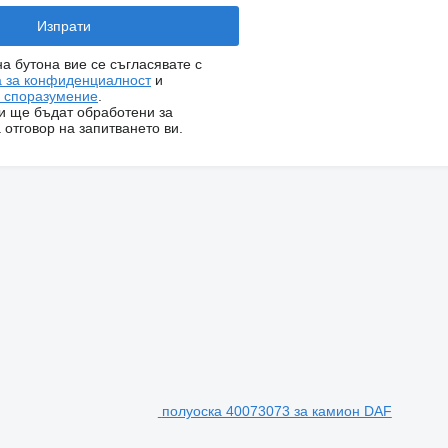
на бутона вие се съгласявате с
а за конфиденциалност
и
о споразумение
.
и ще бъдат обработени за
 отговор на запитването ви.
полуоска 40073073 за камион DAF