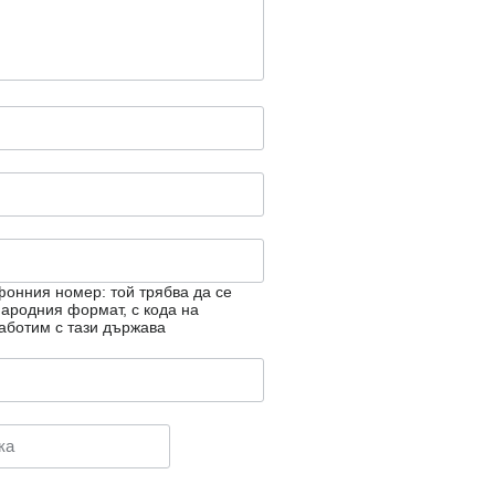
онния номер: той трябва да се
ародния формат, с кода на
аботим с тази държава