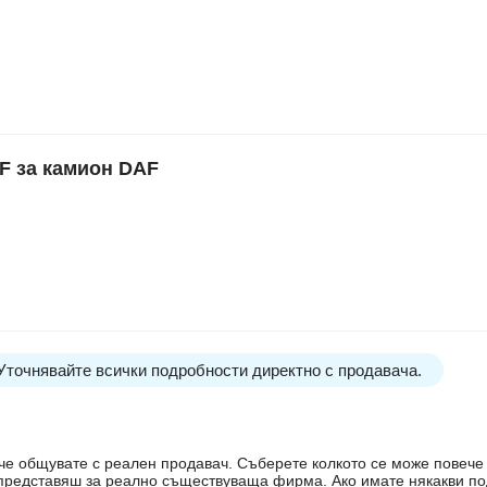
 за камион DAF
 Уточнявайте всички подробности директно с продавача.
е, че общувате с реален продавач. Съберете колкото се може повеч
е представяш за реално съществуваща фирма. Ако имате някакви п