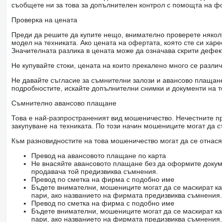
съобщете ни за това за допълнителен контрол с помощта на ф
Проверка на цената
Преди да решите да купите нещо, внимателно проверете няколк
модел на техниката. Ако цената на офертата, която сте си хар
Значителната разлика в цената може да означава скрити дефе
Не купувайте стоки, цената на които прекалено много се разли
Не давайте съгласие за съмнителни залози и авансово плащане 
подробностите, искайте допълнителни снимки и документи на т
Съмнително авансово плащане
Това е най-разпространеният вид мошеничество. Нечестните пр
закупуване на техниката. По този начин мошениците могат да с
Към разновидностите на това мошеничество могат да се отнася
Превод на авансовото плащане по карта
Не внасяйте авансовото плащане без да оформите докум
продавача той предизвиква съмнения.
Превод по сметка на фирма с подобно име
Бъдете внимателни, мошениците могат да се маскират ка
пари, ако названието на фирмата предизвиква съмнения.
Превод по сметка на фирма с подобно име
Бъдете внимателни, мошениците могат да се маскират ка
пари, ако названието на фирмата предизвиква съмнения.