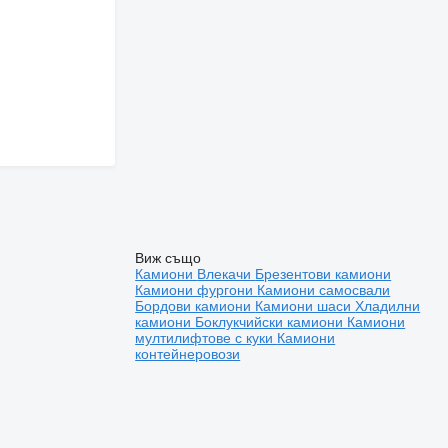
Виж също
Камиони
Влекачи
Брезентови камиони
Камиони фургони
Камиони самосвали
Бордови камиони
Камиони шаси
Хладилни
камиони
Боклукчийски камиони
Камиони
мултилифтове с куки
Камиони
контейнеровози