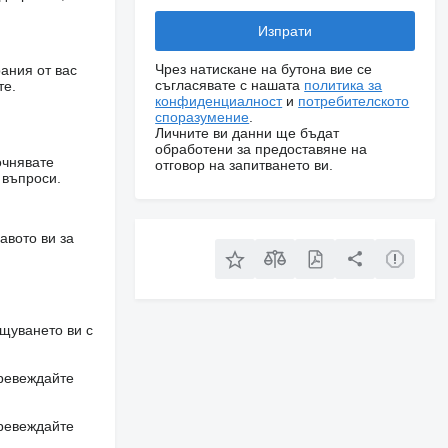
Чрез натискане на бутона вие се
ания от вас
съгласявате с нашата
политика за
те.
конфиденциалност
и
потребителското
споразумение
.
Личните ви данни ще бъдат
обработени за предоставяне на
очнявате
отговор на запитването ви.
 въпроси.
авото ви за
щуването ви с
превеждайте
превеждайте