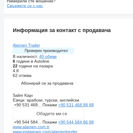
Намерили сте мошеник?
Свържете се с нас
Информация за контакт с продавача
Alamen Trailer
Проверен производител
В наличност:
40 обяви
6
години в Autoline
22
години на пазара
4.8
62 отзива
Абонирай се за продавача
Salim Kapı
Езици:
арабски, турски, английски
+90 531 468...
Покажи
+90 531 468 88 88
Обадете ми се
+90 544 584...
Покажи
+90 544 584 86 88
www.alamen.com.tr
www.instagram.com/alamentreyler