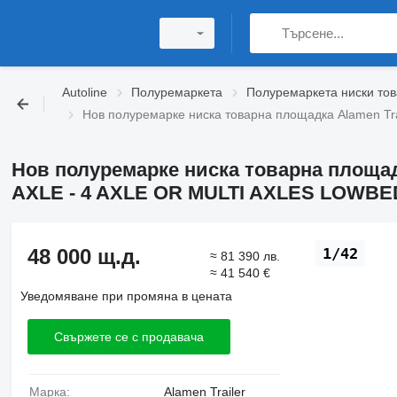
Autoline
Полуремаркета
Полуремаркета ниски то
Нов полуремарке ниска товарна площадка Alamen Tr
Нов полуремарке ниска товарна площадк
AXLE - 4 AXLE OR MULTI AXLES LOWB
48 000 щ.д.
1/42
≈ 81 390 лв.
≈ 41 540 €
Уведомяване при промяна в цената
Свържете се с продавача
Марка:
Alamen Trailer