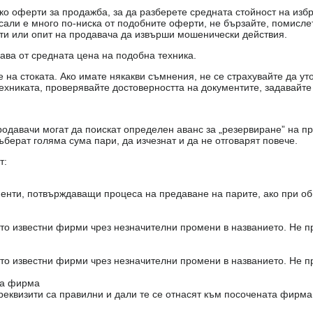
о оферти за продажба, за да разберете средната стойност на избр
есали е много по-ниска от подобните оферти, не бързайте, помисле
кти или опит на продавача да извърши мошенически действия.
чава от средната цена на подобна техника.
на стоката. Ако имате някакви съмнения, не се страхувайте да ут
ехниката, проверявайте достоверността на документите, задавайте
одавачи могат да поискат определен аванс за „резервиране” на пр
ъберат голяма сума пари, да изчезнат и да не отговарят повече.
т:
енти, потвърждаващи процеса на предаване на парите, ако при об
то известни фирми чрез незначителни промени в названието. Не 
то известни фирми чрез незначителни промени в названието. Не 
на фирма
реквизити са правилни и дали те се отнасят към посочената фирма