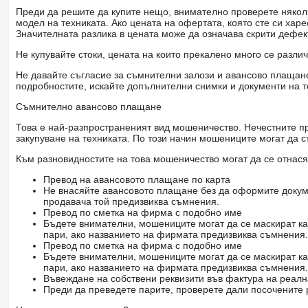
Преди да решите да купите нещо, внимателно проверете няколк
модел на техниката. Ако цената на офертата, която сте си хар
Значителната разлика в цената може да означава скрити дефе
Не купувайте стоки, цената на които прекалено много се разли
Не давайте съгласие за съмнителни залози и авансово плащане 
подробностите, искайте допълнителни снимки и документи на т
Съмнително авансово плащане
Това е най-разпространеният вид мошеничество. Нечестните пр
закупуване на техниката. По този начин мошениците могат да с
Към разновидностите на това мошеничество могат да се отнася
Превод на авансовото плащане по карта
Не внасяйте авансовото плащане без да оформите докум
продавача той предизвиква съмнения.
Превод по сметка на фирма с подобно име
Бъдете внимателни, мошениците могат да се маскират ка
пари, ако названието на фирмата предизвиква съмнения.
Превод по сметка на фирма с подобно име
Бъдете внимателни, мошениците могат да се маскират ка
пари, ако названието на фирмата предизвиква съмнения.
Въвеждане на собствени реквизити във фактура на реал
Преди да преведете парите, проверете дали посочените 