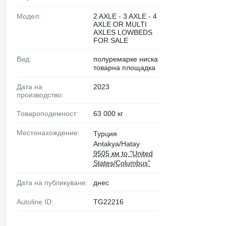
Модел:
2 AXLE - 3 AXLE - 4
AXLE OR MULTI
AXLES LOWBEDS
FOR SALE
Вид:
полуремарке ниска
товарна площадка
Дата на
2023
производство:
Товароподемност:
63 000 кг
Местонахождение:
Турция
Antakya/Hatay
9505 км to "United
States/Columbus"
Дата на публикуване:
днес
Autoline ID:
TG22216