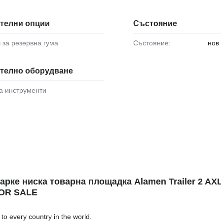
телни опции
Състояние
ч за резервна гума
Състояние:
нов
телно оборудване
за инструменти
е ниска товарна площадка Alamen Trailer 2 AXL
FOR SALE
o every country in the world.