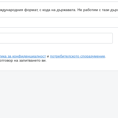
еждународния формат, с кода на държавата.
Не работим с тази дър
тика за конфиденциалност
и
потребителското споразумение
.
тговор на запитването ви.