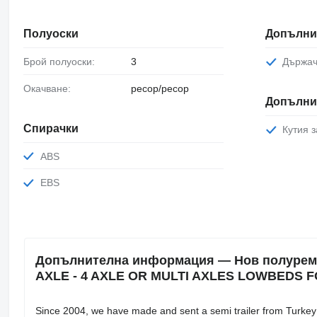
Полуоски
Допълни
Брой полуоски:
3
Държа
Окачване:
ресор/ресор
Допълни
Спирачки
Кутия 
ABS
EBS
Допълнителна информация — Нов полуремарк
AXLE - 4 AXLE OR MULTI AXLES LOWBEDS 
Since 2004, we have made and sent a semi trailer from Turkey t