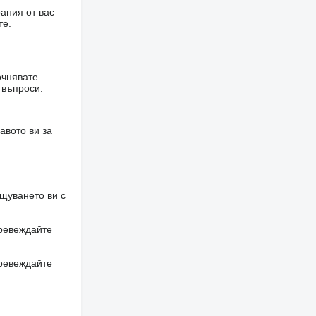
ания от вас
те.
очнявате
 въпроси.
авото ви за
щуването ви с
превеждайте
превеждайте
.