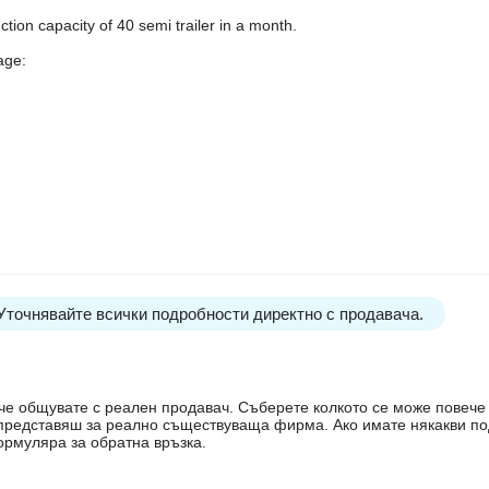
tion capacity of 40 semi trailer in a month.
age:
 Уточнявайте всички подробности директно с продавача.
е, че общувате с реален продавач. Съберете колкото се може повеч
е представяш за реално съществуваща фирма. Ако имате някакви п
ормуляра за обратна връзка.