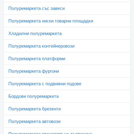
Полуремаркета със завеси
Полуремаркета ниски товарни площадки
Хладилни полуремаркета
Полуремаркета контейнеровози
Полуремаркета платформи
Полуремаркета фургони
Полуремаркета с подвижни подове
Бордови полуремаркета
Полуремаркета брезенти
Полуремаркета автовози
Полуремаркета транспорт на дървесина