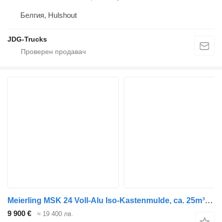
Белгия, Hulshout
JDG-Trucks
Meierling MSK 24 Voll-Alu Iso-Kastenmulde, ca. 25m³, 4x
9 900 €
≈ 19 400 лв.