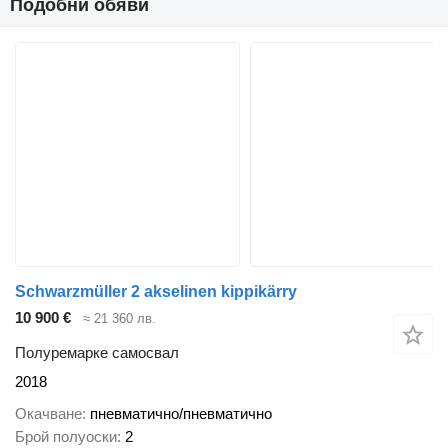
Подобни обяви
Schwarzmüller 2 akselinen kippikärry
10 900 €
≈ 21 360 лв.
Полуремарке самосвал
2018
Окачване
пневматично/пневматично
Брой полуоски
2