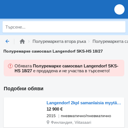
Полуремаркета втора ръка
Полуремаркета с
Полуремарке самосвал Langendorf SKS-HS 18/27
Обявата
Полуремарке самосвал Langendorf SKS-
HS 18/27
е продадена и не участва в търсенето!
Подобни обяви
Langendorf 2kpl samanlaisia myytävänä
12 900 €
2015
пневматично/пневматично
Финландия, Viitasaari