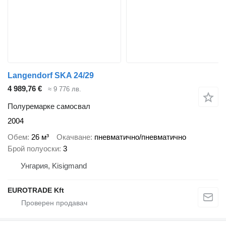
Langendorf SKA 24/29
4 989,76 €
≈ 9 776 лв.
Полуремарке самосвал
2004
Обем
26 м³
Окачване
пневматично/пневматично
Брой полуоски
3
Унгария, Kisigmand
EUROTRADE Kft