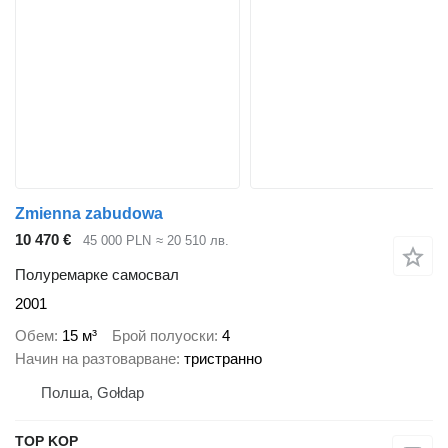
Zmienna zabudowa
10 470 €
45 000 PLN
≈ 20 510 лв.
Полуремарке самосвал
2001
Обем
15 м³
Брой полуоски
4
Начин на разтоварване
тристранно
Полша, Gołdap
TOP KOP