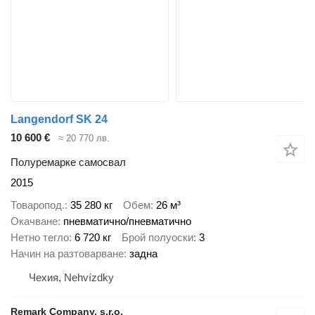
Langendorf SK 24
10 600 €
≈ 20 770 лв.
Полуремарке самосвал
2015
Товаропод.
35 280 кг
Обем
26 м³
Окачване
пневматично/пневматично
Нетно тегло
6 720 кг
Брой полуоски
3
Начин на разтоварване
задна
Чехия, Nehvízdky
Remark Company, s.r.o.