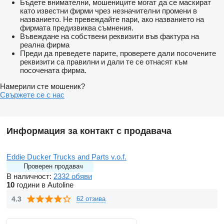
Бъдете внимателни, мошениците могат да се маскират
като известни фирми чрез незначителни промени в
названието. Не превеждайте пари, ако названието на
фирмата предизвиква съмнения.
Въвеждане на собствени реквизити във фактура на
реална фирма
Преди да преведете парите, проверете дали посочените
реквизити са правилни и дали те се отнасят към
посочената фирма.
Намерили сте мошеник?
Свържете се с нас
Информация за контакт с продавача
Eddie Ducker Trucks and Parts v.o.f.
Проверен продавач
В наличност:
2332 обяви
10
години в Autoline
4.3
62 отзива