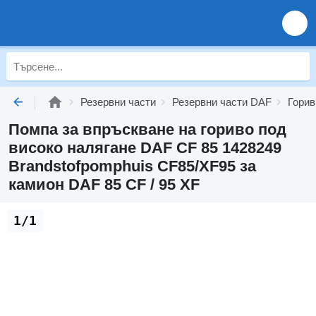
Резервни части
Резервни части DAF
Горив
Помпа за впръскване на гориво под
високо налягане DAF CF 85 1428249
Brandstofpomphuis CF85/XF95 за
камион DAF 85 CF / 95 XF
1/1