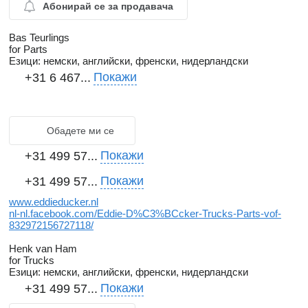
Абонирай се за продавача
Bas Teurlings
for Parts
Езици:
немски, английски, френски, нидерландски
Покажи
+31 6 467...
Обадете ми се
Покажи
+31 499 57...
Покажи
+31 499 57...
www.eddieducker.nl
nl-nl.facebook.com/Eddie-D%C3%BCcker-Trucks-Parts-vof-
832972156727118/
Henk van Ham
for Trucks
Езици:
немски, английски, френски, нидерландски
Покажи
+31 499 57...