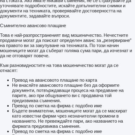
на стоката. Ако имате някакви съмнения, не се страхувайте да
уточнявате подробностите, искайте допълнителни снимки и
документи на техниката, проверявайте достоверността на
документите, задавайте въпроси.
Съмнително авансово плащане
Това е най-разпространеният вид мошеничество. Нечестните
продавачи могат да поискат определен аванс за „резервиране”
на правото ви за закупуване на техниката. По този начин
мошениците могат да съберат голяма сума пари, да изчезнат и
да не отговарят повече.
Към разновидностите на това мошеничество могат да се
отнасят:
Превод на авансовото плащане по карта
Не внасяйте авансовото плащане без да оформите
документи, потвърждаващи процеса на предаване на
парите, ако при общуването ви с продавача той
предизвиква съмнения.
Превод по сметка на фирма с подобно име
Бъдете внимателни, мошениците могат да се маскират
като известни фирми чрез незначителни промени в
названието. Не превеждайте пари, ако названието на
фирмата предизвиква съмнения.
Превод по сметка на фирма с подобно име