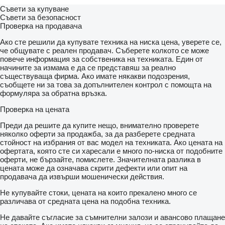
Съвети за купуване
Съвети за безопасност
Проверка на продавача
Ако сте решили да купувате техника на ниска цена, уверете се,
че общувате с реален продавач. Съберете колкото се може
повече информация за собственика на техниката. Един от
начините за измама е да се представяш за реално
съществуваща фирма. Ако имате някакви подозрения,
съобщете ни за това за допълнителен контрол с помощта на
формуляра за обратна връзка.
Проверка на цената
Преди да решите да купите нещо, внимателно проверете
няколко оферти за продажба, за да разберете средната
стойност на избрания от вас модел на техниката. Ако цената на
офертата, която сте си харесали е много по-ниска от подобните
оферти, не бързайте, помислете. Значителната разлика в
цената може да означава скрити дефекти или опит на
продавача да извърши мошенически действия.
Не купувайте стоки, цената на които прекалено много се
различава от средната цена на подобна техника.
Не давайте съгласие за съмнителни залози и авансово плащане