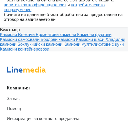
политика за конфиденциалност
и
потребителското
споразумение
.
Личните ви данни ще бъдат обработени за предоставяне на
отговор на запитването ви.
Виж също
Камиони
Влекачи
Брезентови камиони
Камиони фургони
Камиони самосвали
Бордови камиони
Камиони шаси
Хладилни
камиони
Боклукчийски камиони
Камиони мултилифтове с куки
Камиони контейнеровози
Компания
За нас
Помощ
Информация за контакт с продавача