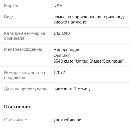
Марка:
DAF
Вид:
помпа за впръскване на гориво под
високо налягане
Каталожен номер на
1428249
оригинала:
Местонахождение:
Нидерландия
Oirschot
6549 км to "United States/Columbus"
Номер в каталога на
17072
продавача:
Дата на публикуване:
повече от 1 месец
Състояние
Състояние:
употребявани