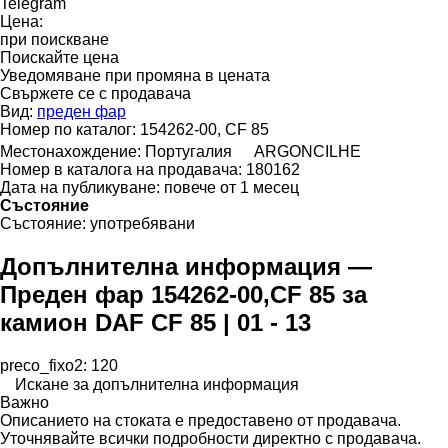
Telegram
Цена:
при поискване
Поискайте цена
Уведомяване при промяна в цената
Свържете се с продавача
Вид:
преден фар
Номер по каталог:
154262-00, CF 85
Местонахождение:
Португалия
ARGONCILHE
Номер в каталога на продавача:
180162
Дата на публикуване:
повече от 1 месец
Състояние
Състояние:
употребявани
Допълнителна информация —
Преден фар 154262-00,CF 85 за
камион DAF CF 85 | 01 - 13
preco_fixo2: 120
Искане за допълнителна информация
Важно
Описанието на стоката е предоставено от продавача.
Уточнявайте всички подробности директно с продавача.