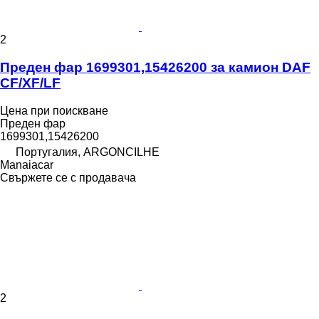
2
Преден фар 1699301,15426200 за камион DAF
CF/XF/LF
Цена при поискване
Преден фар
1699301,15426200
Португалия, ARGONCILHE
Manaiacar
Свържете се с продавача
2