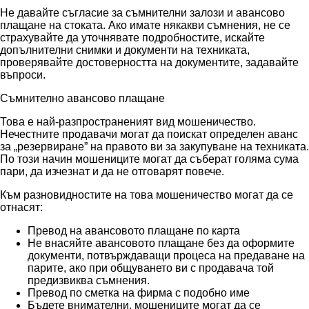
Не давайте съгласие за съмнителни залози и авансово
плащане на стоката. Ако имате някакви съмнения, не се
страхувайте да уточнявате подробностите, искайте
допълнителни снимки и документи на техниката,
проверявайте достоверността на документите, задавайте
въпроси.
Съмнително авансово плащане
Това е най-разпространеният вид мошеничество.
Нечестните продавачи могат да поискат определен аванс
за „резервиране” на правото ви за закупуване на техниката.
По този начин мошениците могат да съберат голяма сума
пари, да изчезнат и да не отговарят повече.
Към разновидностите на това мошеничество могат да се
отнасят:
Превод на авансовото плащане по карта
Не внасяйте авансовото плащане без да оформите
документи, потвърждаващи процеса на предаване на
парите, ако при общуването ви с продавача той
предизвиква съмнения.
Превод по сметка на фирма с подобно име
Бъдете внимателни, мошениците могат да се