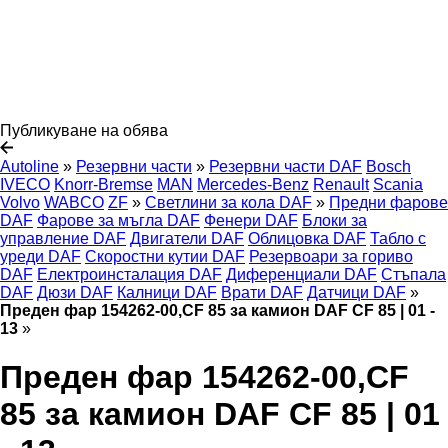
Публикуване на обява
Autoline
»
Резервни части
»
Резервни части DAF
Bosch
IVECO
Knorr-Bremse
MAN
Mercedes-Benz
Renault
Scania
Volvo
WABCO
ZF
»
Светлини за кола DAF
»
Предни фарове
DAF
Фарове за мъгла DAF
Фенери DAF
Блоки за
управление DAF
Двигатели DAF
Облицовка DAF
Табло с
уреди DAF
Скоростни кутии DAF
Резервоари за гориво
DAF
Електроинсталация DAF
Диференциали DAF
Стъпала
DAF
Дюзи DAF
Калници DAF
Врати DAF
Датчици DAF
»
Преден фар 154262-00,CF 85 за камион DAF CF 85 | 01 -
13
»
Преден фар 154262-00,CF
85 за камион DAF CF 85 | 01