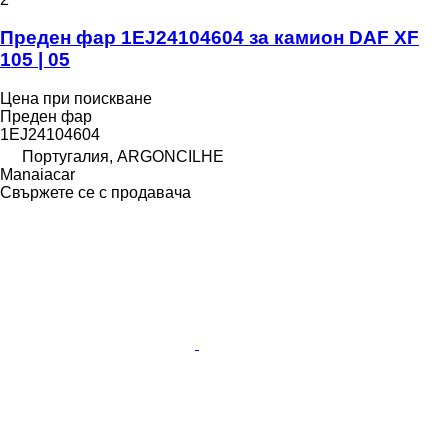
Преден фар 1EJ24104604 за камион DAF XF
105 | 05
Цена при поискване
Преден фар
1EJ24104604
Португалия, ARGONCILHE
Manaiacar
Свържете се с продавача