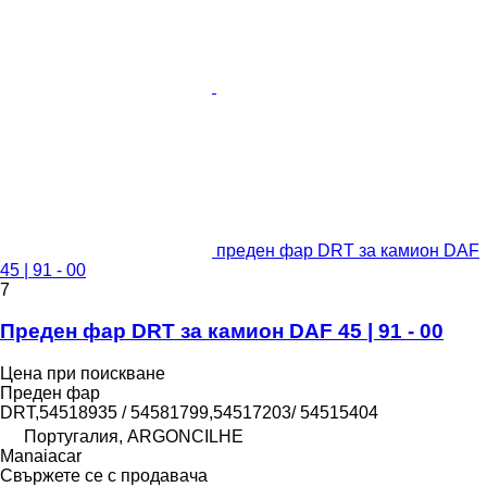
преден фар DRT за камион DAF
45 | 91 - 00
7
Преден фар DRT за камион DAF 45 | 91 - 00
Цена при поискване
Преден фар
DRT,54518935 / 54581799,54517203/ 54515404
Португалия, ARGONCILHE
Manaiacar
Свържете се с продавача