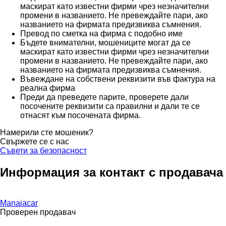
маскират като известни фирми чрез незначителни
промени в названието. Не превеждайте пари, ако
названието на фирмата предизвиква съмнения.
Превод по сметка на фирма с подобно име
Бъдете внимателни, мошениците могат да се
маскират като известни фирми чрез незначителни
промени в названието. Не превеждайте пари, ако
названието на фирмата предизвиква съмнения.
Въвеждане на собствени реквизити във фактура на
реална фирма
Преди да преведете парите, проверете дали
посочените реквизити са правилни и дали те се
отнасят към посочената фирма.
Намерили сте мошеник?
Свържете се с нас
Съвети за безопасност
Информация за контакт с продавача
Manaiacar
Проверен продавач