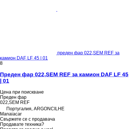
преден фар 022,SEM REF за
камион DAF LF 45 | 01
8
Преден фар 022,SEM REF за камион DAF LF 45
| 01
Цена при поискване
Преден фар
022,SEM REF
Португалия, ARGONCILHE
Manaiacar
Свържете се с продавача
Продавате техника?