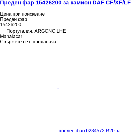
Преден фар 15426200 за камион DAF CF/XF/LF
Цена при поискване
Преден фар
15426200
Португалия, ARGONCILHE
Manaiacar
Свържете се с продавача
преден фар 0234573 R20 за