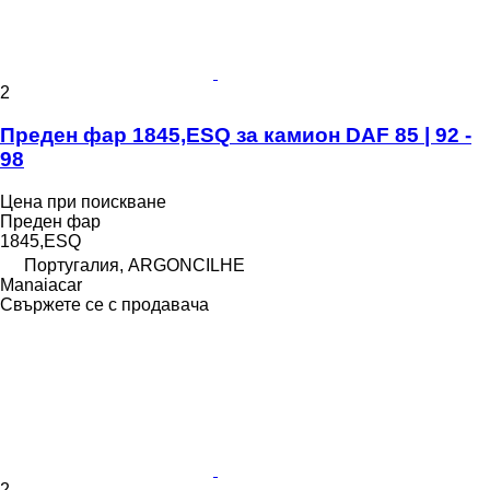
2
Преден фар 1845,ESQ за камион DAF 85 | 92 -
98
Цена при поискване
Преден фар
1845,ESQ
Португалия, ARGONCILHE
Manaiacar
Свържете се с продавача
2