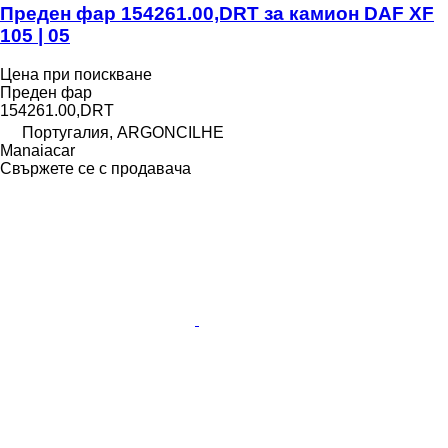
Преден фар 154261.00,DRT за камион DAF XF
105 | 05
Цена при поискване
Преден фар
154261.00,DRT
Португалия, ARGONCILHE
Manaiacar
Свържете се с продавача