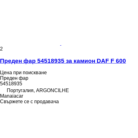
2
Преден фар 54518935 за камион DAF F 600
Цена при поискване
Преден фар
54518935
Португалия, ARGONCILHE
Manaiacar
Свържете се с продавача