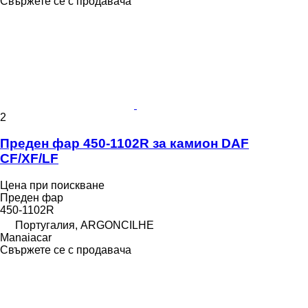
Свържете се с продавача
2
Преден фар 450-1102R за камион DAF
CF/XF/LF
Цена при поискване
Преден фар
450-1102R
Португалия, ARGONCILHE
Manaiacar
Свържете се с продавача