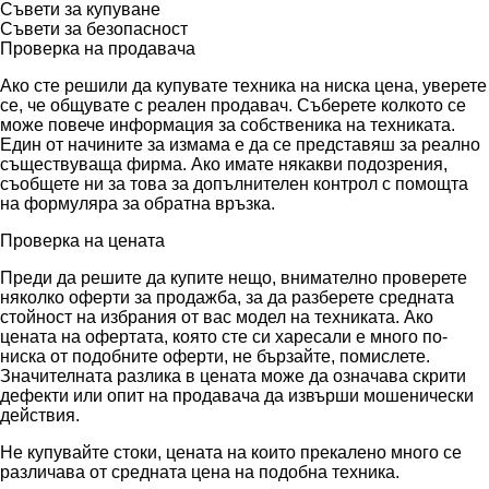
Съвети за купуване
Съвети за безопасност
Проверка на продавача
Ако сте решили да купувате техника на ниска цена, уверете
се, че общувате с реален продавач. Съберете колкото се
може повече информация за собственика на техниката.
Един от начините за измама е да се представяш за реално
съществуваща фирма. Ако имате някакви подозрения,
съобщете ни за това за допълнителен контрол с помощта
на формуляра за обратна връзка.
Проверка на цената
Преди да решите да купите нещо, внимателно проверете
няколко оферти за продажба, за да разберете средната
стойност на избрания от вас модел на техниката. Ако
цената на офертата, която сте си харесали е много по-
ниска от подобните оферти, не бързайте, помислете.
Значителната разлика в цената може да означава скрити
дефекти или опит на продавача да извърши мошенически
действия.
Не купувайте стоки, цената на които прекалено много се
различава от средната цена на подобна техника.