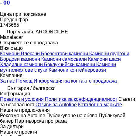
- 00
Цена при поискване
Преден фар
1743685
Португалия, ARGONCILHE
Manaiacar
Свържете се с продавача
Виж също
Камиони
Влекачи
Брезентови камиони
Камиони фургони
Бордови камиони
Камиони самосвали
Камиони шаси
Хладилни камиони
Боклукчийски камиони
Камиони
мултилифтове с куки
Камиони контейнеровози
Компания
За нас
Помощ
Информация за контакт с продавача
България / български
Информация
Правила и условия
Политика за конфиденциалност
Съвети
за безопасност
Отзиви за Autoline
Каталог на марките
Нашите предложения
Реклама на Autoline
Публикуване на обява
Публикувай
банер
Партньорска програма
За дилъри
Нашите проекти