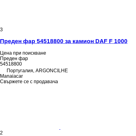
3
Преден фар 54518800 за камион DAF F 1000
Цена при поискване
Преден фар
54518800
Португалия, ARGONCILHE
Manaiacar
Свържете се с продавача
2