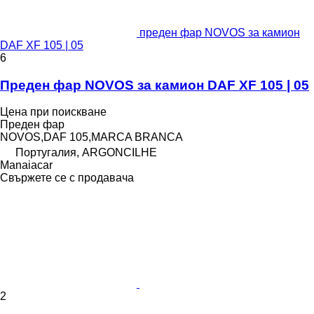
преден фар NOVOS за камион
DAF XF 105 | 05
6
Преден фар NOVOS за камион DAF XF 105 | 05
Цена при поискване
Преден фар
NOVOS,DAF 105,MARCA BRANCA
Португалия, ARGONCILHE
Manaiacar
Свържете се с продавача
2