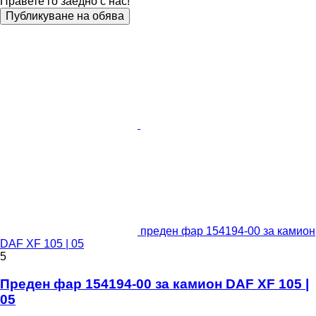
Правете го заедно с нас!
Публикуване на обява
преден фар 154194-00 за камион
DAF XF 105 | 05
5
Преден фар 154194-00 за камион DAF XF 105 |
05