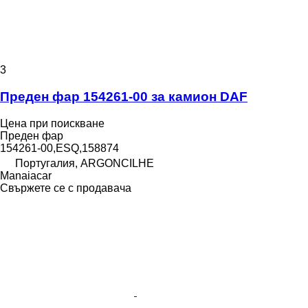
3
Преден фар 154261-00 за камион DAF
Цена при поискване
Преден фар
154261-00,ESQ,158874
Португалия, ARGONCILHE
Manaiacar
Свържете се с продавача