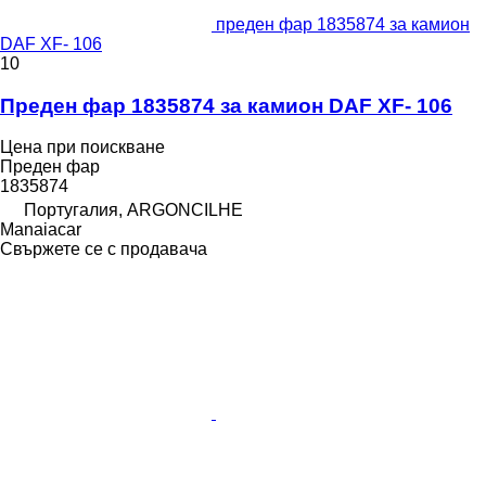
преден фар 1835874 за камион
DAF XF- 106
10
Преден фар 1835874 за камион DAF XF- 106
Цена при поискване
Преден фар
1835874
Португалия, ARGONCILHE
Manaiacar
Свържете се с продавача