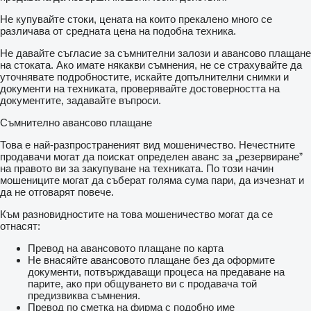
Не купувайте стоки, цената на които прекалено много се
различава от средната цена на подобна техника.
Не давайте съгласие за съмнителни залози и авансово плащане
на стоката. Ако имате някакви съмнения, не се страхувайте да
уточнявате подробностите, искайте допълнителни снимки и
документи на техниката, проверявайте достоверността на
документите, задавайте въпроси.
Съмнително авансово плащане
Това е най-разпространеният вид мошеничество. Нечестните
продавачи могат да поискат определен аванс за „резервиране”
на правото ви за закупуване на техниката. По този начин
мошениците могат да съберат голяма сума пари, да изчезнат и
да не отговарят повече.
Към разновидностите на това мошеничество могат да се
отнасят:
Превод на авансовото плащане по карта
Не внасяйте авансовото плащане без да оформите
документи, потвърждаващи процеса на предаване на
парите, ако при общуването ви с продавача той
предизвиква съмнения.
Превод по сметка на фирма с подобно име