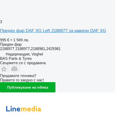
3
Преден фар DAF XG Left 2188977 за камион DAF XG
995 €
≈ 1 949 лв.
Преден фар
2188977 2188977,2188981,2425981
Нидерландия, Veghel
BAS Parts & Tyres
Свържете се с продавача
Продавате техника?
Правете го заедно с нас!
Публикуване на обява