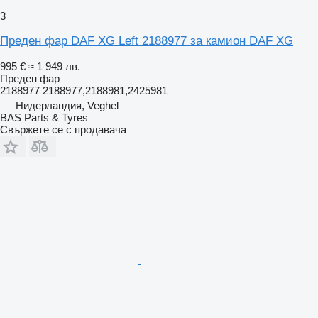
3
Преден фар DAF XG Left 2188977 за камион DAF XG
995 €
≈ 1 949 лв.
Преден фар
2188977 2188977,2188981,2425981
Нидерландия, Veghel
BAS Parts & Tyres
Свържете се с продавача