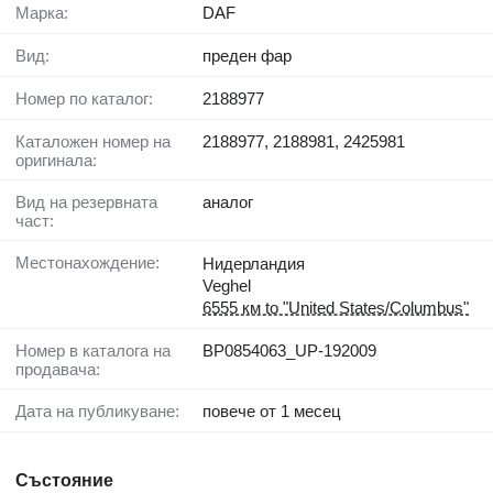
Марка:
DAF
Вид:
преден фар
Номер по каталог:
2188977
Каталожен номер на
2188977, 2188981, 2425981
оригинала:
Вид на резервната
аналог
част:
Местонахождение:
Нидерландия
Veghel
6555 км to "United States/Columbus"
Номер в каталога на
BP0854063_UP-192009
продавача:
Дата на публикуване:
повече от 1 месец
Състояние