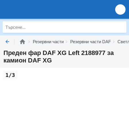
Резервни части
Резервни части DAF
Светл
Преден фар DAF XG Left 2188977 за
камион DAF XG
1/3