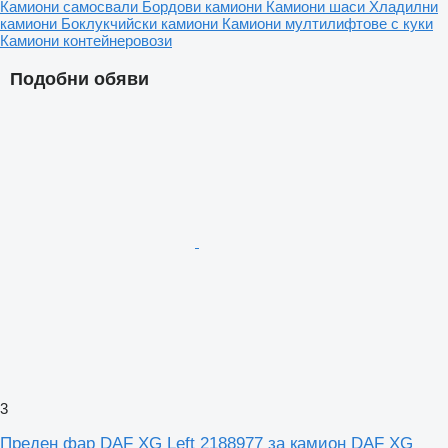
Камиони самосвали
Бордови камиони
Камиони шаси
Хладилни
камиони
Боклукчийски камиони
Камиони мултилифтове с куки
Камиони контейнеровози
Подобни обяви
3
Преден фар DAF XG Left 2188977 за камион DAF XG