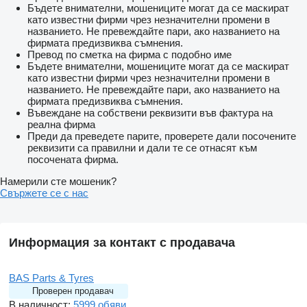
Бъдете внимателни, мошениците могат да се маскират
като известни фирми чрез незначителни промени в
названието. Не превеждайте пари, ако названието на
фирмата предизвиква съмнения.
Превод по сметка на фирма с подобно име
Бъдете внимателни, мошениците могат да се маскират
като известни фирми чрез незначителни промени в
названието. Не превеждайте пари, ако названието на
фирмата предизвиква съмнения.
Въвеждане на собствени реквизити във фактура на
реална фирма
Преди да преведете парите, проверете дали посочените
реквизити са правилни и дали те се отнасят към
посочената фирма.
Намерили сте мошеник?
Свържете се с нас
Информация за контакт с продавача
BAS Parts & Tyres
Проверен продавач
В наличност:
5999 обяви