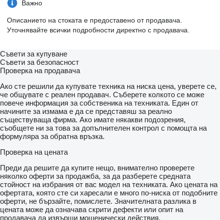
Важно
Описанието на стоката е предоставено от продавача.
Уточнявайте всички подробности директно с продавача.
Съвети за купуване
Съвети за безопасност
Проверка на продавача
Ако сте решили да купувате техника на ниска цена, уверете се,
че общувате с реален продавач. Съберете колкото се може
повече информация за собственика на техниката. Един от
начините за измама е да се представяш за реално
съществуваща фирма. Ако имате някакви подозрения,
съобщете ни за това за допълнителен контрол с помощта на
формуляра за обратна връзка.
Проверка на цената
Преди да решите да купите нещо, внимателно проверете
няколко оферти за продажба, за да разберете средната
стойност на избрания от вас модел на техниката. Ако цената на
офертата, която сте си харесали е много по-ниска от подобните
оферти, не бързайте, помислете. Значителната разлика в
цената може да означава скрити дефекти или опит на
продавача да извърши мошенически действия.