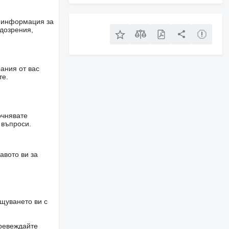
е информация за
одозрения,
ания от вас
те.
очнявате
 въпроси.
авото ви за
щуването ви с
превеждайте