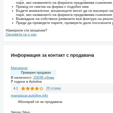
пари, ако названието на фирмата предизвиква съмнения.
Превод по сметка на фирма с подобно име
Бъдете внимателни, мошениците могат да се маскират ка
пари, ако названието на фирмата предизвиква съмнения.
Въвеждане на собствени реквизити във фактура на реал
Преди да преведете парите, проверете дали посочените 
Намерили сте мошеник?
Свържете се с нас
Информация за контакт с продавача
Manaiacar
Проверен продавач
В наличност:
10038 обяви
7
години в Autoline
28 отзива
4.1
manaiacar.autoline.info
Абонирай се за продавача
Sérgio Silva