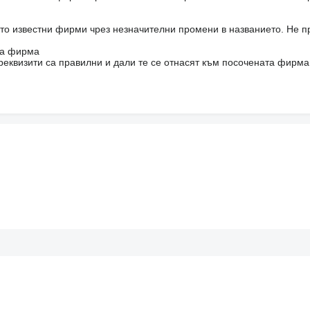
то известни фирми чрез незначителни промени в названието. Не 
на фирма
реквизити са правилни и дали те се отнасят към посочената фирма