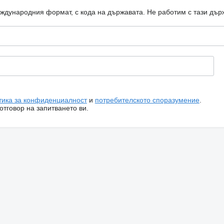
еждународния формат, с кода на държавата.
Не работим с тази дър
тика за конфиденциалност
и
потребителското споразумение
.
тговор на запитването ви.