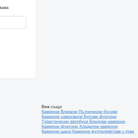
жава
Виж също
Камиони
Влекачи
Пътнически бусове
Камиони самосвали
Бусове фургони
Туристически автобуси
Бордови камиони
Камиони фургони
Хладилни камиони
Камиони шаси
Камиони мултилифтове с куки