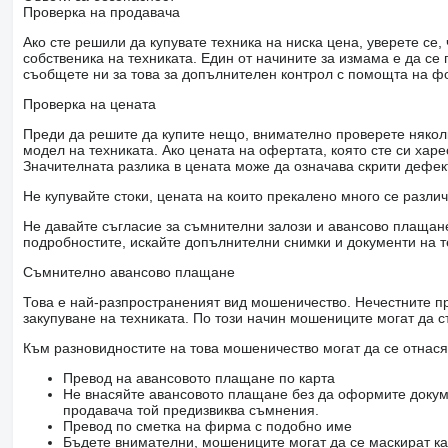
Проверка на продавача
Ако сте решили да купувате техника на ниска цена, уверете с
собственика на техниката. Един от начините за измама е да с
съобщете ни за това за допълнителен контрол с помощта на ф
Проверка на цената
Преди да решите да купите нещо, внимателно проверете няколк
модел на техниката. Ако цената на офертата, която сте си хар
Значителната разлика в цената може да означава скрити дефе
Не купувайте стоки, цената на които прекалено много се разли
Не давайте съгласие за съмнителни залози и авансово плащане 
подробностите, искайте допълнителни снимки и документи на т
Съмнително авансово плащане
Това е най-разпространеният вид мошеничество. Нечестните пр
закупуване на техниката. По този начин мошениците могат да с
Към разновидностите на това мошеничество могат да се отнася
Превод на авансовото плащане по карта
Не внасяйте авансовото плащане без да оформите докум
продавача той предизвиква съмнения.
Превод по сметка на фирма с подобно име
Бъдете внимателни, мошениците могат да се маскират ка