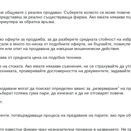
е, че общувате с реален продавач. Съберете колкото се може повеч
е представяш за реално съществуваща фирма. Ако имате някакви п
ормуляра за обратна връзка.
о оферти за продажба, за да разберете средната стойност на избр
есали е много по-ниска от подобните оферти, не бързайте, помисле
кти или опит на продавача да извърши мошенически действия.
чава от средната цена на подобна техника.
на стоката. Ако имате някакви съмнения, не се страхувайте да ут
ехниката, проверявайте достоверността на документите, задавайте
одавачи могат да поискат определен аванс за „резервиране” на пр
ъберат голяма сума пари, да изчезнат и да не отговарят повече.
т:
енти, потвърждаващи процеса на предаване на парите, ако при об
то известни фирми чрез незначителни промени в названието. Не 