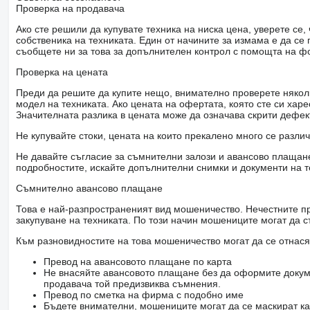
Проверка на продавача
Ако сте решили да купувате техника на ниска цена, уверете с
собственика на техниката. Един от начините за измама е да с
съобщете ни за това за допълнителен контрол с помощта на ф
Проверка на цената
Преди да решите да купите нещо, внимателно проверете няколк
модел на техниката. Ако цената на офертата, която сте си хар
Значителната разлика в цената може да означава скрити дефе
Не купувайте стоки, цената на които прекалено много се разли
Не давайте съгласие за съмнителни залози и авансово плащане 
подробностите, искайте допълнителни снимки и документи на т
Съмнително авансово плащане
Това е най-разпространеният вид мошеничество. Нечестните пр
закупуване на техниката. По този начин мошениците могат да с
Към разновидностите на това мошеничество могат да се отнася
Превод на авансовото плащане по карта
Не внасяйте авансовото плащане без да оформите докум
продавача той предизвиква съмнения.
Превод по сметка на фирма с подобно име
Бъдете внимателни, мошениците могат да се маскират ка