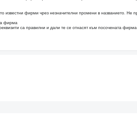
то известни фирми чрез незначителни промени в названието. Не 
на фирма
реквизити са правилни и дали те се отнасят към посочената фирма