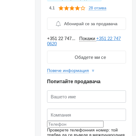
28 отзива
4.1
Абонирай се за продавача
+351 22 747...
Покажи
+351 22 747
0620
Обадете ми се
Повече информация
Попитайте продавача
Искане за повече
снимки
Проверете телефонния номер: той
трябва да се въведе в международния