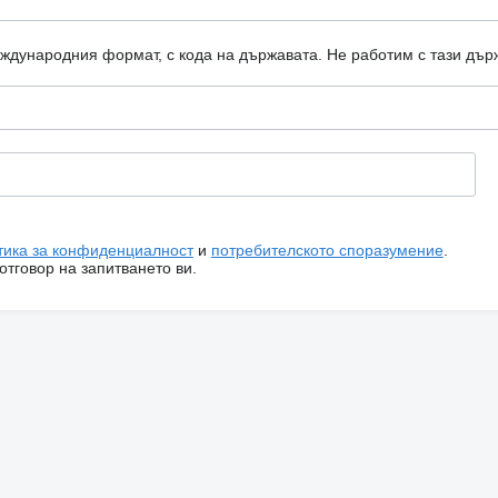
еждународния формат, с кода на държавата.
Не работим с тази дър
тика за конфиденциалност
и
потребителското споразумение
.
тговор на запитването ви.