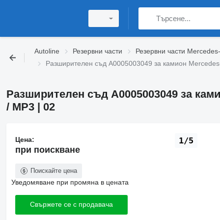
Autoline
Резервни части
Резервни части Mercedes
Разширителен съд A0005003049 за камион Mercedes
Разширителен съд A0005003049 за кам
/ MP3 | 02
Цена:
1/5
при поискване
Поискайте цена
Уведомяване при промяна в цената
Свържете се с продавача