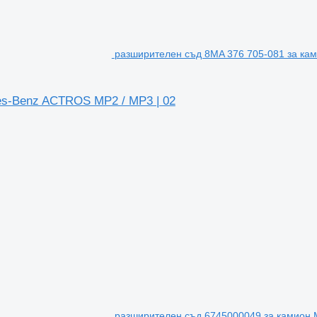
разширителен съд 8MA 376 705-081 за ка
es-Benz ACTROS MP2 / MP3 | 02
разширителен съд 6745000049 за камион 