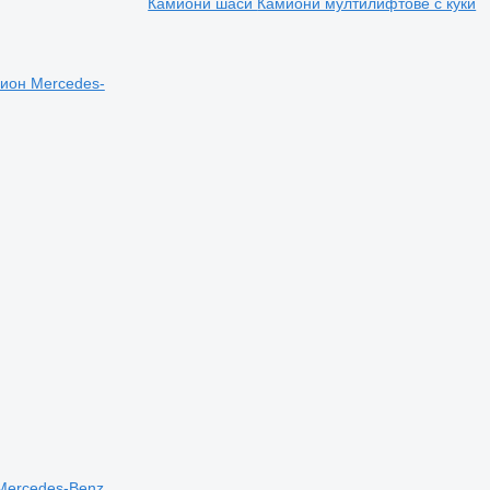
Камиони шаси
Камиони мултилифтове с куки
мион Mercedes-
Mercedes-Benz