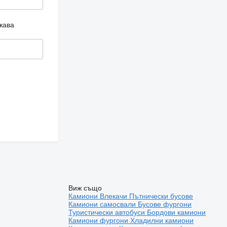
жава
Виж също
Камиони
Влекачи
Пътнически бусове
Камиони самосвали
Бусове фургони
Туристически автобуси
Бордови камиони
Камиони фургони
Хладилни камиони