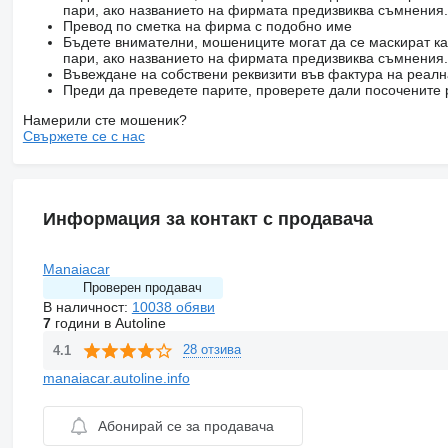
пари, ако названието на фирмата предизвиква съмнения.
Превод по сметка на фирма с подобно име
Бъдете внимателни, мошениците могат да се маскират ка
пари, ако названието на фирмата предизвиква съмнения.
Въвеждане на собствени реквизити във фактура на реал
Преди да преведете парите, проверете дали посочените 
Намерили сте мошеник?
Свържете се с нас
Информация за контакт с продавача
Manaiacar
Проверен продавач
В наличност:
10038 обяви
7
години в Autoline
28 отзива
4.1
manaiacar.autoline.info
Абонирай се за продавача