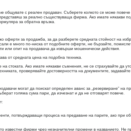
е, че общувате с реален продавач. Съберете колкото се може повеч
е представяш за реално съществуваща фирма. Ако имате някакви п
ормуляра за обратна връзка.
о оферти за продажба, за да разберете средната стойност на избр
есали е много по-ниска от подобните оферти, не бързайте, помисле
кти или опит на продавача да извърши мошенически действия.
чава от средната цена на подобна техника.
на стоката. Ако имате някакви съмнения, не се страхувайте да ут
ехниката, проверявайте достоверността на документите, задавайте
одавачи могат да поискат определен аванс за „резервиране” на пр
ъберат голяма сума пари, да изчезнат и да не отговарят повече.
т:
енти, потвърждаващи процеса на предаване на парите, ако при об
то известни фирми чрез незначителни промени в названието. Не 