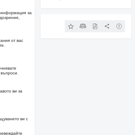
е информация за
одозрения,
ания от вас
те.
очнявате
 въпроси.
авото ви за
щуването ви с
превеждайте