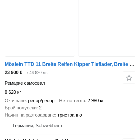
Möslein TTD 11 Breite Reifen Kipper Tieflader, Breite Reifen -- Neufah
23 900 €
≈ 46 820 лв.
Ремарке самосвал
8 620 кг
Окачване
ресор/ресор
Нетно тегло
2 980 кг
Брой полуоски
2
Начин на разтоварване
тристранно
Германия, Schwebheim