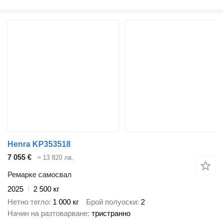
Henra KP353518
7 055 €
≈ 13 820 лв.
Ремарке самосвал
2025
2 500 кг
Нетно тегло
1 000 кг
Брой полуоски
2
Начин на разтоварване
тристранно