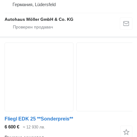
Германия, Lüdersfeld
Autohaus Möller GmbH & Co. KG
Fliegl EDK 25 **Sonderpreis**
6 600 €
≈ 12 930 лв.