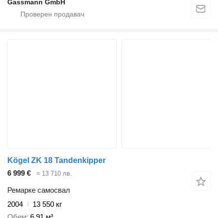
Gassmann GmbH
Kögel ZK 18 Tandenkipper
6 999 €
≈ 13 710 лв.
Ремарке самосвал
2004
13 550 кг
Обем
6,91 м³