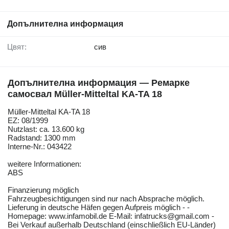
Допълнителна информация
Цвят:
сив
Допълнителна информация — Ремарке
самосвал Müller-Mitteltal KA-TA 18
Müller-Mitteltal KA-TA 18
EZ: 08/1999
Nutzlast: ca. 13.600 kg
Radstand: 1300 mm
Interne-Nr.: 043422
weitere Informationen:
ABS
Finanzierung möglich
Fahrzeugbesichtigungen sind nur nach Absprache möglich.
Lieferung in deutsche Häfen gegen Aufpreis möglich - -
Homepage: www.infamobil.de E-Mail: infatrucks@gmail.com -
Bei Verkauf außerhalb Deutschland (einschließlich EU-Länder)