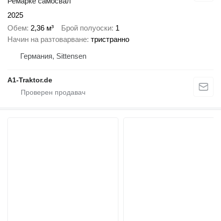
Ремарке самосвал
2025
Обем
2,36 м³
Брой полуоски
1
Начин на разтоварване
тристранно
Германия, Sittensen
A1-Traktor.de