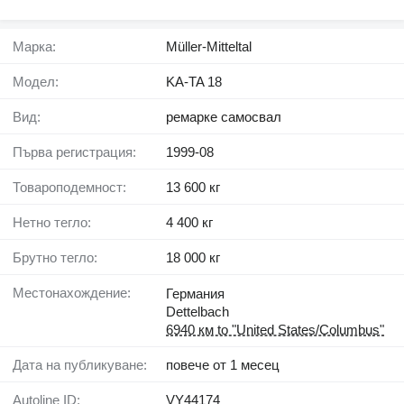
Марка:
Müller-Mitteltal
Модел:
KA-TA 18
Вид:
ремарке самосвал
Първа регистрация:
1999-08
Товароподемност:
13 600 кг
Нетно тегло:
4 400 кг
Брутно тегло:
18 000 кг
Местонахождение:
Германия
Dettelbach
6940 км to "United States/Columbus"
Дата на публикуване:
повече от 1 месец
Autoline ID:
VY44174