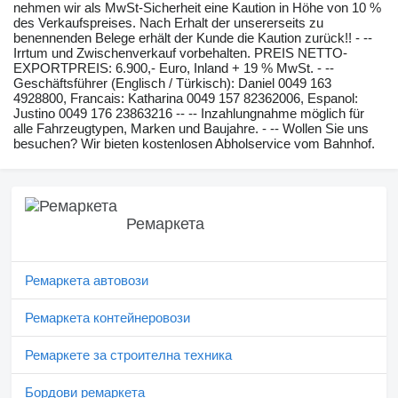
nehmen wir als MwSt-Sicherheit eine Kaution in Höhe von 10 %
des Verkaufspreises. Nach Erhalt der unsererseits zu
benennenden Belege erhält der Kunde die Kaution zurück!! - --
Irrtum und Zwischenverkauf vorbehalten. PREIS NETTO-
EXPORTPREIS: 6.900,- Euro, Inland + 19 % MwSt. - --
Geschäftsführer (Englisch / Türkisch): Daniel 0049 163
4928800, Francais: Katharina 0049 157 82362006, Espanol:
Justino 0049 176 23863216 -- -- Inzahlungnahme möglich für
alle Fahrzeugtypen, Marken und Baujahre. - -- Wollen Sie uns
besuchen? Wir bieten kostenlosen Abholservice vom Bahnhof.
Ремаркета
Ремаркета автовози
Ремаркета контейнеровози
Ремаркете за строителна техника
Бордови ремаркета