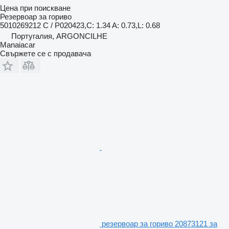
Цена при поискване
Резервоар за гориво
5010269212 C / P020423,C: 1.34 A: 0.73,L: 0.68
Португалия, ARGONCILHE
Manaiacar
Свържете се с продавача
резервоар за гориво 20873121 за