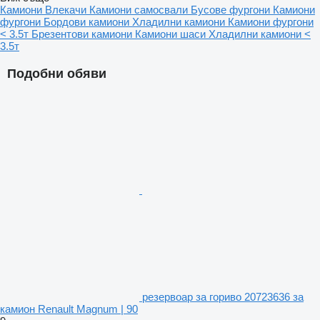
Камиони
Влекачи
Камиони самосвали
Бусове фургони
Камиони
фургони
Бордови камиони
Хладилни камиони
Камиони фургони
< 3.5т
Брезентови камиони
Камиони шаси
Хладилни камиони <
3.5т
Подобни обяви
резервоар за гориво 20723636 за
камион Renault Magnum | 90