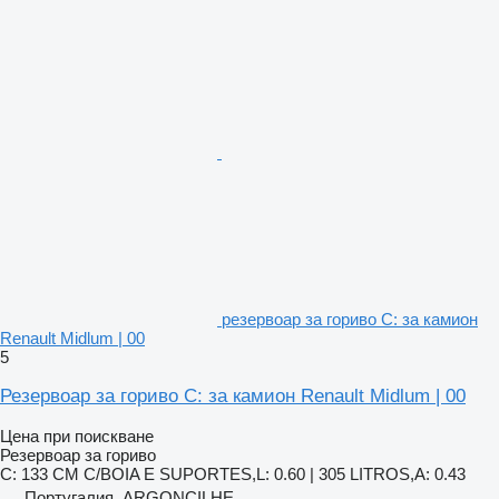
резервоар за гориво C: за камион
Renault Midlum | 00
5
Резервоар за гориво C: за камион Renault Midlum | 00
Цена при поискване
Резервоар за гориво
C: 133 CM C/BOIA E SUPORTES,L: 0.60 | 305 LITROS,A: 0.43
Португалия, ARGONCILHE