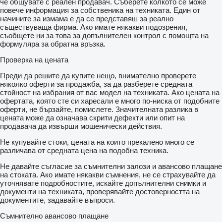
че общувате с реален продавач. Съберете колкото се може
повече информация за собственика на техниката. Един от
начините за измама е да се представяш за реално
съществуваща фирма. Ако имате някакви подозрения,
съобщете ни за това за допълнителен контрол с помощта на
формуляра за обратна връзка.
Проверка на цената
Преди да решите да купите нещо, внимателно проверете
няколко оферти за продажба, за да разберете средната
стойност на избрания от вас модел на техниката. Ако цената на
офертата, която сте си харесали е много по-ниска от подобните
оферти, не бързайте, помислете. Значителната разлика в
цената може да означава скрити дефекти или опит на
продавача да извърши мошенически действия.
Не купувайте стоки, цената на които прекалено много се
различава от средната цена на подобна техника.
Не давайте съгласие за съмнителни залози и авансово плащане
на стоката. Ако имате някакви съмнения, не се страхувайте да
уточнявате подробностите, искайте допълнителни снимки и
документи на техниката, проверявайте достоверността на
документите, задавайте въпроси.
Съмнително авансово плащане