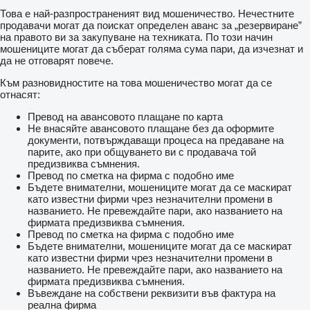
Това е най-разпространеният вид мошеничество. Нечестните
продавачи могат да поискат определен аванс за „резервиране”
на правото ви за закупуване на техниката. По този начин
мошениците могат да съберат голяма сума пари, да изчезнат и
да не отговарят повече.
Към разновидностите на това мошеничество могат да се
отнасят:
Превод на авансовото плащане по карта
Не внасяйте авансовото плащане без да оформите
документи, потвърждаващи процеса на предаване на
парите, ако при общуването ви с продавача той
предизвиква съмнения.
Превод по сметка на фирма с подобно име
Бъдете внимателни, мошениците могат да се маскират
като известни фирми чрез незначителни промени в
названието. Не превеждайте пари, ако названието на
фирмата предизвиква съмнения.
Превод по сметка на фирма с подобно име
Бъдете внимателни, мошениците могат да се маскират
като известни фирми чрез незначителни промени в
названието. Не превеждайте пари, ако названието на
фирмата предизвиква съмнения.
Въвеждане на собствени реквизити във фактура на
реална фирма