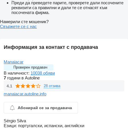
Преди да преведете парите, проверете дали посочените
реквизити са правилни и дали те се отнасят към
посочената фирма.
Намерили сте мошеник?
Свържете се с нас
Информация за контакт с продавача
Manaiacar
Проверен продавач
В наличност:
10038 обяви
7
години в Autoline
4.1
28 отзива
manaiacar.autoline.info
Абонирай се за продавача
Sérgio Silva
Езици:
португалски, испански, английски