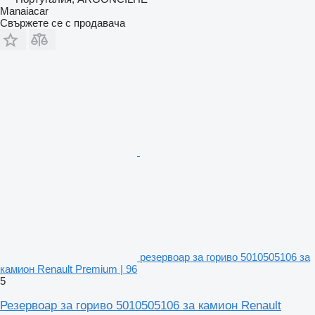
Manaiacar
Свържете се с продавача
резервоар за гориво 5010505106 за
камион Renault Premium | 96
5
Резервоар за гориво 5010505106 за камион Renault