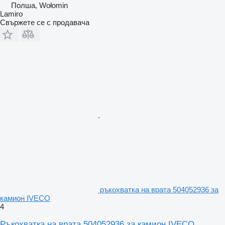
Полша, Wołomin
Lamiro
Свържете се с продавача
ръкохватка на врата 504052936 за
камион IVECO
4
Ръкохватка на врата 504052936 за камион IVECO