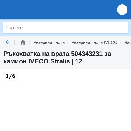
Резервни части
Резервни части IVECO
Ча
Ръкохватка на врата 504343231 за
камион IVECO Stralis | 12
1/6