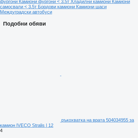
фургони
Камиони фургони < 3.5т
Хладилни камиони
Камиони
самосвали < 3.5т
Бордови камиони
Камиони шаси
Междуградски автобуси
Подобни обяви
ръкохватка на врата 504034955 за
камион IVECO Stralis | 12
4