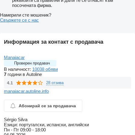
реквизити са правилни и дали те се отнасят към
посочената фирма.
Намерили сте мошеник?
Свържете се с нас
Информация за контакт с продавача
Manaiacar
Проверен продавач
В наличност:
10038 обяви
7
години в Autoline
4.1
28 отзива
manaiacar.autoline.info
Абонирай се за продавача
Sérgio Silva
Езици:
португалски, испански, английски
Пн - Пт
09:00 - 18:00
04.05.2026