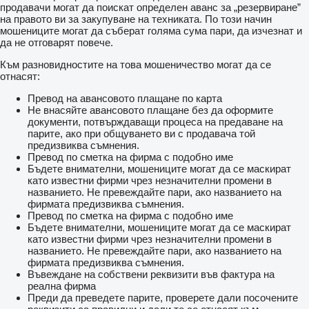
продавачи могат да поискат определен аванс за „резервиране”
на правото ви за закупуване на техниката. По този начин
мошениците могат да съберат голяма сума пари, да изчезнат и
да не отговарят повече.
Към разновидностите на това мошеничество могат да се
отнасят:
Превод на авансовото плащане по карта
Не внасяйте авансовото плащане без да оформите
документи, потвърждаващи процеса на предаване на
парите, ако при общуването ви с продавача той
предизвиква съмнения.
Превод по сметка на фирма с подобно име
Бъдете внимателни, мошениците могат да се маскират
като известни фирми чрез незначителни промени в
названието. Не превеждайте пари, ако названието на
фирмата предизвиква съмнения.
Превод по сметка на фирма с подобно име
Бъдете внимателни, мошениците могат да се маскират
като известни фирми чрез незначителни промени в
названието. Не превеждайте пари, ако названието на
фирмата предизвиква съмнения.
Въвеждане на собствени реквизити във фактура на
реална фирма
Преди да преведете парите, проверете дали посочените