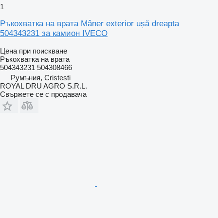
1
Ръкохватка на врата Mâner exterior ușă dreapta
504343231 за камион IVECO
Цена при поискване
Ръкохватка на врата
504343231 504308466
Румъния, Cristesti
ROYAL DRU AGRO S.R.L.
Свържете се с продавача