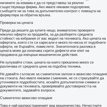
начините за измама е да се представяш за реално
съществуваща фирма. Ако имате някакви подозрения,
съобщете ни за това за допълнителен контрол с помощта на
формуляра за обратна връзка.
Проверка на цената
Преди да решите да купите нещо, внимателно проверете
няколко оферти за продажба, за да разберете средната
стойност на избрания от вас модел на техниката. Ако цената на
офертата, която сте си харесали е много по-ниска от подобните
оферти, не бързайте, помислете. Значителната разлика в
цената може да означава скрити дефекти или опит на
продавача да извърши мошенически действия.
Не купувайте стоки, цената на които прекалено много се
различава от средната цена на подобна техника.
Не давайте съгласие за съмнителни залози и авансово плащане
на стоката. Ако имате някакви съмнения, не се страхувайте да
уточнявате подробностите, искайте допълнителни снимки и
документи на техниката, проверявайте достоверността на
документите, задавайте въпроси.
Съмнително авансово плащане
Това е най-разпространеният вид мошеничество. Нечестните