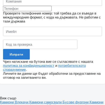
Проверете телефонния номер: той трябва да се въведе в
международния формат, с кода на държавата.
Не работим с
тази държава
Чрез натискане на бутона вие се съгласявате с нашата
политика за конфиденциалност
и
потребителското
споразумение
.
Личните ви данни ще бъдат обработени за предоставяне на
отговор на запитването ви.
Виж също
Камиони
Влекачи
Камиони самосвали
Бусове фургони
Камиони