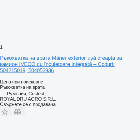
1
Ръкохватка на врата Mâner exterior ușă dreapta за
камион IVECO cu încuietoare integrață – Coduri:
504215019, 504052936
Цена при поискване
Ръкохватка на врата
Румъния, Cristesti
ROYAL DRU AGRO S.R.L.
Свържете се с продавача