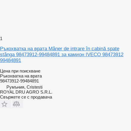
1
Ръкохватка на врата Mâner de intrare în cabină spate
stânga 98473912-99484891 за камион IVECO 98473912
99484891
Цена при поискване
Ръкохватка на врата
98473912-99484891
Румъния, Cristesti
ROYAL DRU AGRO S.R.L.
Свържете се с продавача