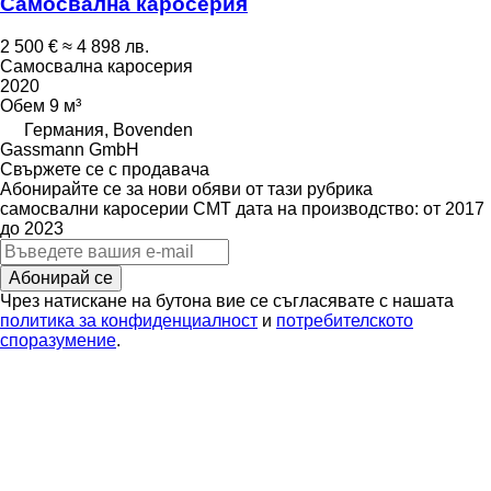
Самосвална каросерия
2 500 €
≈ 4 898 лв.
Самосвална каросерия
2020
Обем
9 м³
Германия, Bovenden
Gassmann GmbH
Свържете се с продавача
Абонирайте се за нови обяви от тази рубрика
самосвални каросерии
CMT
дата на производство: от 2017
до 2023
Абонирай се
Чрез натискане на бутона вие се съгласявате с нашата
политика за конфиденциалност
и
потребителското
споразумение
.