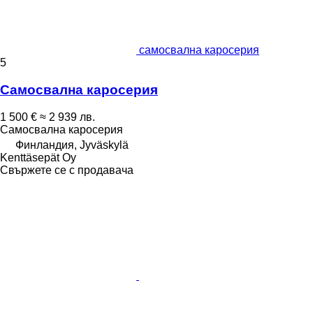
самосвална каросерия
5
Самосвална каросерия
1 500 €
≈ 2 939 лв.
Самосвална каросерия
Финландия, Jyväskylä
Kenttäsepät Oy
Свържете се с продавача