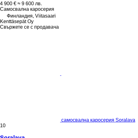
4 900 €
≈ 9 600 лв.
Самосвална каросерия
Финландия, Viitasaari
Kenttäsepät Oy
Свържете се с продавача
самосвална каросерия Soralava
10
Soralava