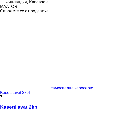
Финландия, Kangasala
MAATORI
Свържете се с продавача
самосвална каросерия
Kasettilavat 2kpl
7
Kasettilavat 2kpl