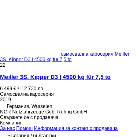
самосвална каросерия Meiller
3S. Kipper D3 | 4500 kg für 7,5 to
22
Meiller 3S. Kipper D3 | 4500 kg für 7,5 to
6 499 €
≈ 12 730 лв.
Самосвална каросерия
2019
Германия, Würselen
NGR Nutzfahrzeuge Gebr Ruhrig GmbH
Свържете се с продавача
Компания
За нас
Помощ
Информация за контакт с продавача
България / български