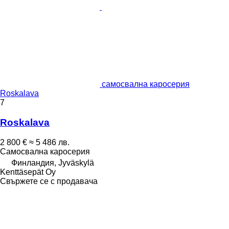
самосвална каросерия
Roskalava
7
Roskalava
2 800 €
≈ 5 486 лв.
Самосвална каросерия
Финландия, Jyväskylä
Kenttäsepät Oy
Свържете се с продавача