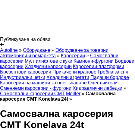
Публикуване на обява
Autoline
»
Оборудване
»
Оборудване за товарни
автомобили и ремаркета
»
Каросерии
»
Самосвални
каросерии
Мултилифтове с куки
Камиони-фургони
Бордови
каросерии
Хладилни каросерии
Каросерии-платформи
Брезентови каросерии
Прикачени кранове
Гребла за сняг
Индустриални четки
Хладилни агрегати
Падащи бордове
Каросерии на машини за опесъчаване
Опесъчители
Сменяеми каросерии - фургони
Хидравлични лебедки
»
Самосвални каросерии CMT
Meiller
»
Самосвална
каросерия CMT Konelava 24t
»
Самосвална каросерия
CMT Konelava 24t