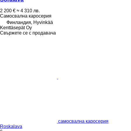
2 200 €
≈ 4 310 лв.
Самосвална каросерия
Финландия, Hyvinkää
Kenttäsepät Oy
Свържете се с продавача
самосвална каросерия
Roskalava