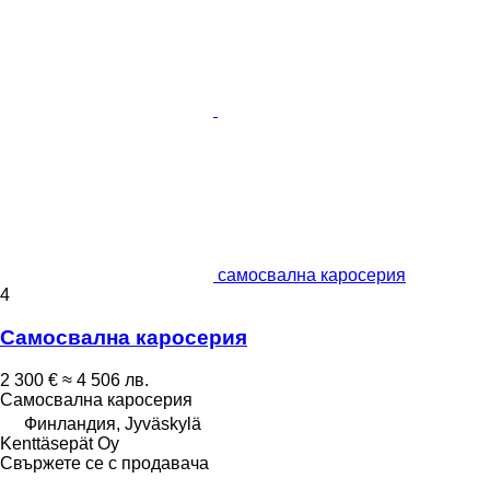
самосвална каросерия
4
Самосвална каросерия
2 300 €
≈ 4 506 лв.
Самосвална каросерия
Финландия, Jyväskylä
Kenttäsepät Oy
Свържете се с продавача