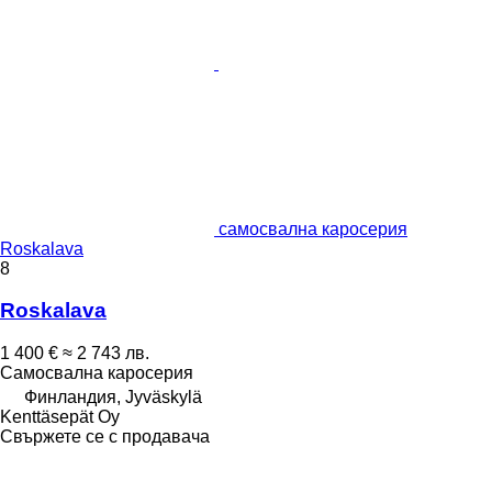
самосвална каросерия
Roskalava
8
Roskalava
1 400 €
≈ 2 743 лв.
Самосвална каросерия
Финландия, Jyväskylä
Kenttäsepät Oy
Свържете се с продавача