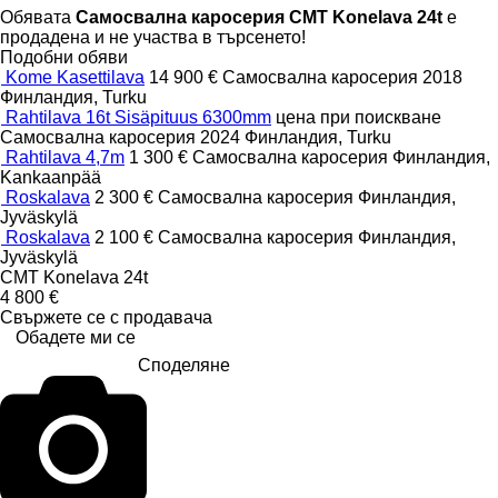
Обявата
Самосвална каросерия CMT Konelava 24t
е
продадена и не участва в търсенето!
Подобни обяви
Kome Kasettilava
14 900 €
Самосвална каросерия
2018
Финландия, Turku
Rahtilava 16t Sisäpituus 6300mm
цена при поискване
Самосвална каросерия
2024
Финландия, Turku
Rahtilava 4,7m
1 300 €
Самосвална каросерия
Финландия,
Kankaanpää
Roskalava
2 300 €
Самосвална каросерия
Финландия,
Jyväskylä
Roskalava
2 100 €
Самосвална каросерия
Финландия,
Jyväskylä
CMT Konelava 24t
4 800 €
Свържете се с продавача
Обадете ми се
Споделяне