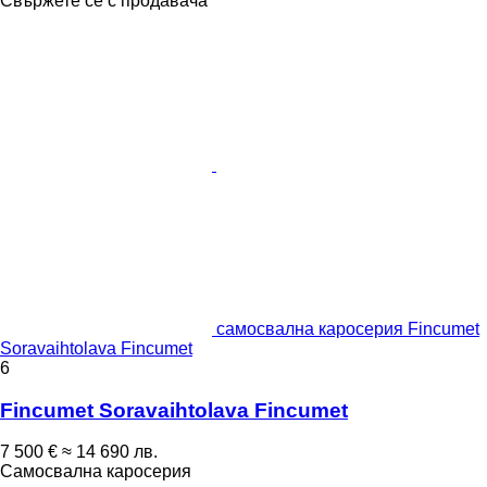
Свържете се с продавача
самосвална каросерия Fincumet
Soravaihtolava Fincumet
6
Fincumet Soravaihtolava Fincumet
7 500 €
≈ 14 690 лв.
Самосвална каросерия