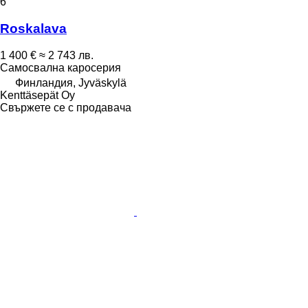
6
Roskalava
1 400 €
≈ 2 743 лв.
Самосвална каросерия
Финландия, Jyväskylä
Kenttäsepät Oy
Свържете се с продавача