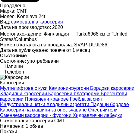
Продадено
Марка:
CMT
Модел:
Konelava 24t
Вид:
самосвална каросерия
Дата на производство:
2020
Местонахождение:
Финландия
Turku
6968 км to "United
States/Columbus"
Номер в каталога на продавача:
SVAP-DUJD86
Дата на публикуване:
повече от 1 месец
Състояние
Състояние:
употребявани
Напиши
Телефон
Каросерии
Мултилифтове с куки
Камиони-фургони
Бордови каросерии
Хладилни каросерии
Каросерии-платформи
Брезентови
каросерии
Прикачени кранове
Гребла за сняг
Индустриални четки
Хладилни агрегати
Падащи бордове
Каросерии на машини за опесъчаване
Опесъчители
Сменяеми каросерии - фургони
Хидравлични лебедки
Самосвални каросерии CMT
Намерени:
1 обява
Покажи