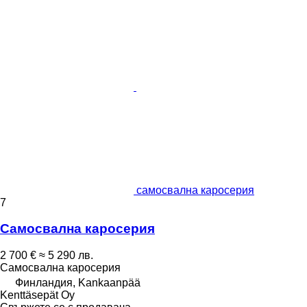
самосвална каросерия
7
Самосвална каросерия
2 700 €
≈ 5 290 лв.
Самосвална каросерия
Финландия, Kankaanpää
Kenttäsepät Oy