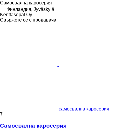
Самосвална каросерия
Финландия, Jyväskylä
Kenttäsepät Oy
Свържете се с продавача
самосвална каросерия
7
Самосвална каросерия