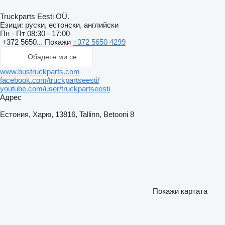
Truckparts Eesti OÜ.
Езици:
руски, естонски, английски
Пн - Пт
08:30 - 17:00
+372 5650...
Покажи
+372 5650 4299
Обадете ми се
www.bustruckparts.com
facebook.com/truckpartseesti/
youtube.com/user/truckpartseesti
Адрес
Естония, Харю, 13816, Tallinn, Betooni 8
Покажи картата