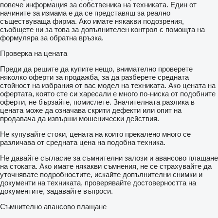
повече информация за собственика на техниката. Един от
начините за измама е да се представяш за реално
съществуваща фирма. Ако имате някакви подозрения,
съобщете ни за това за допълнителен контрол с помощта на
формуляра за обратна връзка.
Проверка на цената
Преди да решите да купите нещо, внимателно проверете
няколко оферти за продажба, за да разберете средната
стойност на избрания от вас модел на техниката. Ако цената на
офертата, която сте си харесали е много по-ниска от подобните
оферти, не бързайте, помислете. Значителната разлика в
цената може да означава скрити дефекти или опит на
продавача да извърши мошенически действия.
Не купувайте стоки, цената на които прекалено много се
различава от средната цена на подобна техника.
Не давайте съгласие за съмнителни залози и авансово плащане
на стоката. Ако имате някакви съмнения, не се страхувайте да
уточнявате подробностите, искайте допълнителни снимки и
документи на техниката, проверявайте достоверността на
документите, задавайте въпроси.
Съмнително авансово плащане