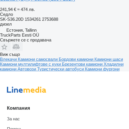
241,94 €
≈ 474 лв.
Седло
SK-S36.20D 1534261 2753688
дизел
Естония, Tallinn
TruckParts Eesti OÜ
Свържете се с продавача
Виж също
Влекачи
Камиони самосвали
Бордови камиони
Камиони шаси
Камиони мултилифтове с куки
Брезентови камиони
Хладилни
камиони
Автовози
Туристически автобуси
Камиони фургони
Компания
За нас
Помощ