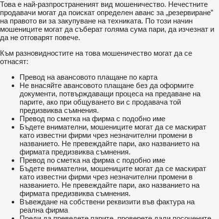
Това е най-разпространеният вид мошеничество. Нечестните
продавачи могат да поискат определен аванс за „резервиране”
на правото ви за закупуване на техниката. По този начин
мошениците могат да съберат голяма сума пари, да изчезнат и
да не отговарят повече.
Към разновидностите на това мошеничество могат да се
отнасят:
Превод на авансовото плащане по карта
Не внасяйте авансовото плащане без да оформите
документи, потвърждаващи процеса на предаване на
парите, ако при общуването ви с продавача той
предизвиква съмнения.
Превод по сметка на фирма с подобно име
Бъдете внимателни, мошениците могат да се маскират
като известни фирми чрез незначителни промени в
названието. Не превеждайте пари, ако названието на
фирмата предизвиква съмнения.
Превод по сметка на фирма с подобно име
Бъдете внимателни, мошениците могат да се маскират
като известни фирми чрез незначителни промени в
названието. Не превеждайте пари, ако названието на
фирмата предизвиква съмнения.
Въвеждане на собствени реквизити във фактура на
реална фирма
Преди да преведете парите, проверете дали посочените