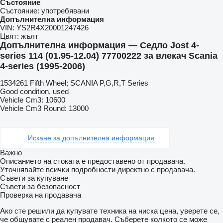
Състояние
Състояние:
употребявани
Допълнителна информация
VIN:
YS2R4X20001247426
Цвят:
жълт
Допълнителна информация — Седло Jost 4-
series 114 (01.95-12.04) 77700222 за влекач Scania
4-series (1995-2006)
1534261 Fifth Wheel; SCANIA P,G,R,T Series
Good condition, used
Vehicle Cm3: 10600
Vehicle Cm3 Round: 13000
Искане за допълнителна информация
Важно
Описанието на стоката е предоставено от продавача.
Уточнявайте всички подробности директно с продавача.
Съвети за купуване
Съвети за безопасност
Проверка на продавача
Ако сте решили да купувате техника на ниска цена, уверете се,
че общувате с реален продавач. Съберете колкото се може