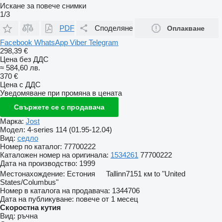
Искане за повече снимки
1/3
PDF
Споделяне
Оплакване
Facebook
WhatsApp
Viber
Telegram
298,39 €
Цена без ДДС
≈ 584,60 лв.
370 €
Цена с ДДС
Уведомяване при промяна в цената
Свържете се с продавача
Марка:
Jost
Модел:
4-series 114 (01.95-12.04)
Вид:
седло
Номер по каталог:
77700222
Каталожен номер на оригинала:
1534261
77700222
Дата на производство:
1999
Местонахождение:
Естония
Tallinn
7151 км to "United
States/Columbus"
Номер в каталога на продавача:
1344706
Дата на публикуване:
повече от 1 месец
Скоростна кутия
Вид:
ръчна