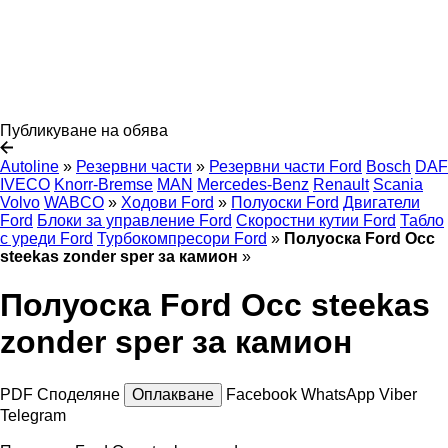
Публикуване на обява
Autoline
»
Резервни части
»
Резервни части Ford
Bosch
DAF
IVECO
Knorr-Bremse
MAN
Mercedes-Benz
Renault
Scania
Volvo
WABCO
»
Ходови Ford
»
Полуоски Ford
Двигатели
Ford
Блоки за управление Ford
Скоростни кутии Ford
Табло
с уреди Ford
Турбокомпресори Ford
»
Полуоска Ford Occ
steekas zonder sper за камион
»
Полуоска Ford Occ steekas
zonder sper за камион
PDF
Споделяне
Оплакване
Facebook
WhatsApp
Viber
Telegram