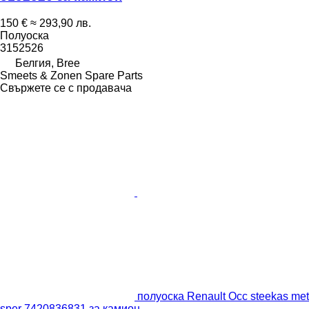
150 €
≈ 293,90 лв.
Полуоска
3152526
Белгия, Bree
Smeets & Zonen Spare Parts
Свържете се с продавача
полуоска Renault Occ steekas met
sper 7420836831 за камион