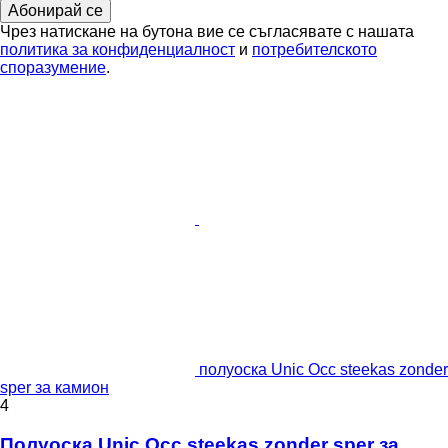
Абонирай се
Чрез натискане на бутона вие се съгласявате с нашата
политика за конфиденциалност
и
потребителското
споразумение
.
полуоска Unic Occ steekas zonder
sper за камион
4
Полуоска Unic Occ steekas zonder sper за