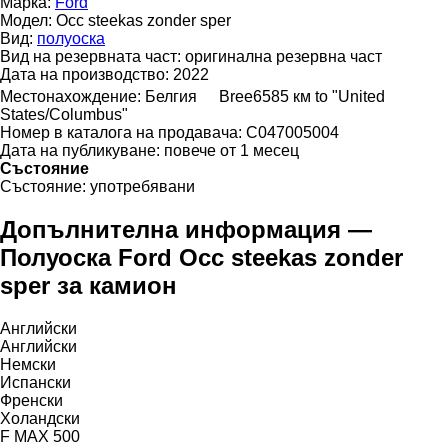
Марка:
Ford
Модел:
Occ steekas zonder sper
Вид:
полуоска
Вид на резервната част:
оригинална резервна част
Дата на производство:
2022
Местонахождение:
Белгия
Bree
6585 км to "United
States/Columbus"
Номер в каталога на продавача:
C047005004
Дата на публикуване:
повече от 1 месец
Състояние
Състояние:
употребявани
Допълнителна информация —
Полуоска Ford Occ steekas zonder
sper за камион
Английски
Английски
Немски
Испански
Френски
Холандски
F MAX 500