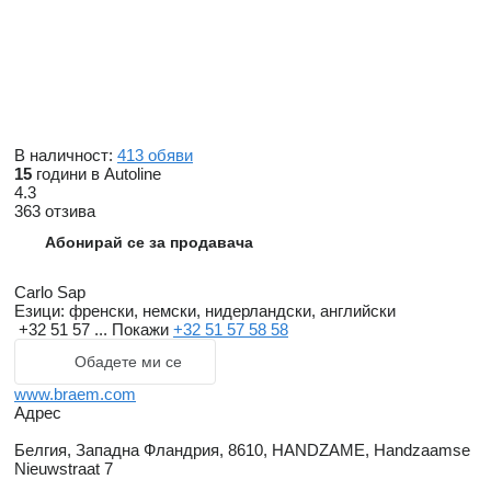
В наличност:
413 обяви
15
години в Autoline
4.3
363 отзива
Абонирай се за продавача
Carlo Sap
Езици:
френски, немски, нидерландски, английски
+32 51 57 ...
Покажи
+32 51 57 58 58
Обадете ми се
www.braem.com
Адрес
Белгия, Западна Фландрия, 8610, HANDZAME, Handzaamse
Nieuwstraat 7