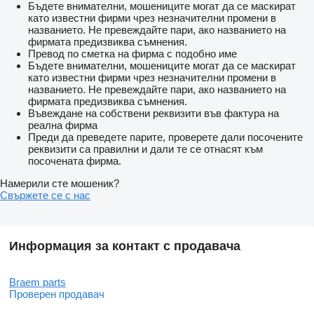
Бъдете внимателни, мошениците могат да се маскират
като известни фирми чрез незначителни промени в
названието. Не превеждайте пари, ако названието на
фирмата предизвиква съмнения.
Превод по сметка на фирма с подобно име
Бъдете внимателни, мошениците могат да се маскират
като известни фирми чрез незначителни промени в
названието. Не превеждайте пари, ако названието на
фирмата предизвиква съмнения.
Въвеждане на собствени реквизити във фактура на
реална фирма
Преди да преведете парите, проверете дали посочените
реквизити са правилни и дали те се отнасят към
посочената фирма.
Намерили сте мошеник?
Свържете се с нас
Информация за контакт с продавача
Braem parts
Проверен продавач