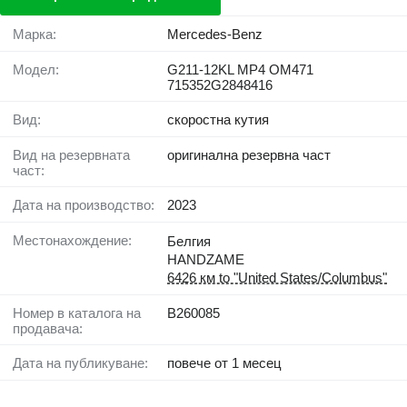
Марка:
Mercedes-Benz
Модел:
G211-12KL MP4 OM471
715352G2848416
Вид:
скоростна кутия
Вид на резервната
оригинална резервна част
част:
Дата на производство:
2023
Местонахождение:
Белгия
HANDZAME
6426 км to "United States/Columbus"
Номер в каталога на
B260085
продавача:
Дата на публикуване:
повече от 1 месец