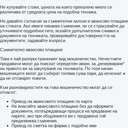
Не купувайте стоки, цената на които прекалено много се
различава от средната цена на подобна техника.
Не давайте съгласие за съмнителни залози и авансово плащане
на стоката. Ако имате някакви съмнения, не се страхувайте да
уточнявате подробностите, искайте допълнителни снимки и
документи на техниката, проверявайте достоверността на
документите, задавайте въпроси.
Съмнително авансово плащане
Това е най-разпространеният вид мошеничество. Нечестните
продавачи могат да поискат определен аванс за „резервиране”
на правото ви за закупуване на техниката. По този начин
мошениците могат да съберат голяма сума пари, да изчезнат и
да не отговарят повече.
Към разновидностите на това мошеничество могат да се
отнасят:
Превод на авансовото плащане по карта
Не внасяйте авансовото плащане без да оформите
документи, потвърждаващи процеса на предаване на
парите, ако при общуването ви с продавача той
предизвиква съмнения.
Превод по сметка на фирма с подобно име