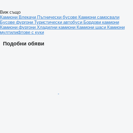
Виж също
Камиони
Влекачи
Пътнически бусове
Камиони самосвали
Бусове фургони
Туристически автобуси
Бордови камиони
Камиони фургони
Хладилни камиони
Камиони шаси
Камиони
мултилифтове с куки
Подобни обяви