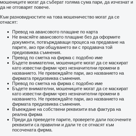
мошениците могат да съберат голяма сума пари, да изчезнат и
да не отговарят повече.
Към разновидностите на това мошеничество могат да се
отнасят:
Превод на авансовото плащане по карта
Не внасяйте авансовото плащане без да оформите
документи, потвърждаващи процеса на предаване на
парите, ако при общуването ви с продавача той
предизвиква съмнения.
Превод по сметка на фирма с подобно име
Бъдете внимателни, мошениците могат да се маскират
като известни фирми чрез незначителни промени в
названието. Не превеждайте пари, ако названието на
фирмата предизвиква съмнения.
Превод по сметка на фирма с подобно име
Бъдете внимателни, мошениците могат да се маскират
като известни фирми чрез незначителни промени в
названието. Не превеждайте пари, ако названието на
фирмата предизвиква съмнения.
Въвеждане на собствени реквизити във фактура на
реална фирма
Преди да преведете парите, проверете дали посочените
реквизити са правилни и дали те се отнасят към
посочената фирма.