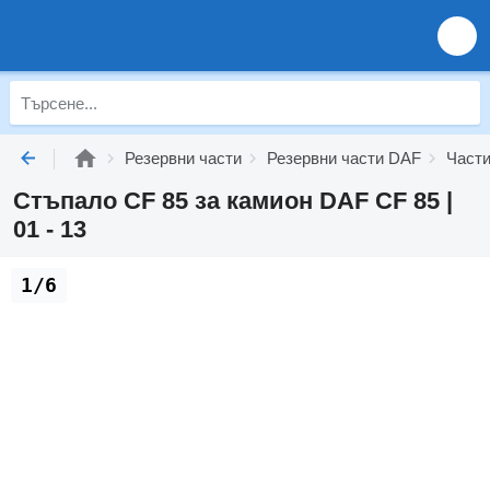
Резервни части
Резервни части DAF
Части
Стъпало CF 85 за камион DAF CF 85 |
01 - 13
1/6