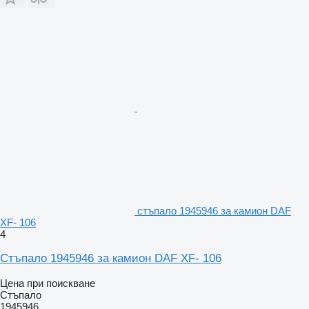
стъпало 1945946 за камион DAF
XF- 106
4
Стъпало 1945946 за камион DAF XF- 106
Цена при поискване
Стъпало
1945946