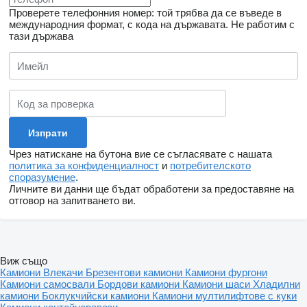
Проверете телефонния номер: той трябва да се въведе в
международния формат, с кода на държавата.
Не работим с
тази държава
Чрез натискане на бутона вие се съгласявате с нашата
политика за конфиденциалност
и
потребителското
споразумение
.
Личните ви данни ще бъдат обработени за предоставяне на
отговор на запитването ви.
Виж също
Камиони
Влекачи
Брезентови камиони
Камиони фургони
Камиони самосвали
Бордови камиони
Камиони шаси
Хладилни
камиони
Боклукчийски камиони
Камиони мултилифтове с куки