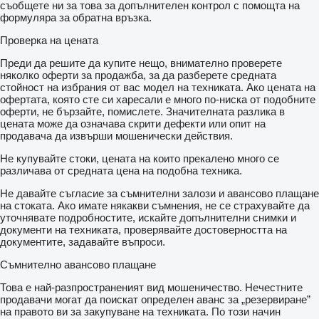
съобщете ни за това за допълнителен контрол с помощта на
формуляра за обратна връзка.
Проверка на цената
Преди да решите да купите нещо, внимателно проверете
няколко оферти за продажба, за да разберете средната
стойност на избрания от вас модел на техниката. Ако цената на
офертата, която сте си харесали е много по-ниска от подобните
оферти, не бързайте, помислете. Значителната разлика в
цената може да означава скрити дефекти или опит на
продавача да извърши мошенически действия.
Не купувайте стоки, цената на които прекалено много се
различава от средната цена на подобна техника.
Не давайте съгласие за съмнителни залози и авансово плащане
на стоката. Ако имате някакви съмнения, не се страхувайте да
уточнявате подробностите, искайте допълнителни снимки и
документи на техниката, проверявайте достоверността на
документите, задавайте въпроси.
Съмнително авансово плащане
Това е най-разпространеният вид мошеничество. Нечестните
продавачи могат да поискат определен аванс за „резервиране”
на правото ви за закупуване на техниката. По този начин