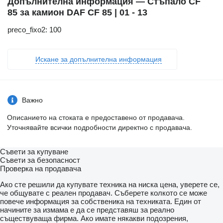
Допълнителна информация — Стъпало CF
85 за камион DAF CF 85 | 01 - 13
preco_fixo2: 100
Искане за допълнителна информация
Важно
Описанието на стоката е предоставено от продавача.
Уточнявайте всички подробности директно с продавача.
Съвети за купуване
Съвети за безопасност
Проверка на продавача
Ако сте решили да купувате техника на ниска цена, уверете се,
че общувате с реален продавач. Съберете колкото се може
повече информация за собственика на техниката. Един от
начините за измама е да се представяш за реално
съществуваща фирма. Ако имате някакви подозрения,