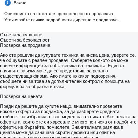
Важно
Описанието на стоката е предоставено от продавача.
Уточнявайте всички подробности директно с продавача.
Съвети за купуване
Съвети за безопасност
Проверка на продавача
Ако сте решили да купувате техника на ниска цена, уверете се,
че общувате с реален продавач. Съберете колкото се може
повече информация за собственика на техниката. Един от
начините за измама е да се представяш за реално
съществуваща фирма. Ако имате някакви подозрения,
съобщете ни за това за допълнителен контрол с помощта на
формуляра за обратна връзка.
Проверка на цената
Преди да решите да купите нещо, внимателно проверете
няколко оферти за продажба, за да разберете средната
стойност на избрания от вас модел на техниката. Ако цената на
офертата, която сте си харесали е много по-ниска от подобните
оферти, не бързайте, помислете. Значителната разлика в
цената може да означава скрити дефекти или опит на
продавача да извърши мошенически действия.