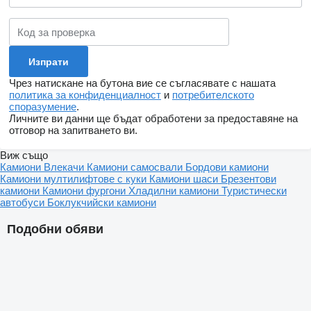
Чрез натискане на бутона вие се съгласявате с нашата
политика за конфиденциалност
и
потребителското
споразумение
.
Личните ви данни ще бъдат обработени за предоставяне на
отговор на запитването ви.
Виж също
Камиони
Влекачи
Камиони самосвали
Бордови камиони
Камиони мултилифтове с куки
Камиони шаси
Брезентови
камиони
Камиони фургони
Хладилни камиони
Туристически
автобуси
Боклукчийски камиони
Подобни обяви