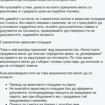
Не купувайте стоки, цената на които прекалено много се
различава от средната цена на подобна техника.
Не давайте съгласие за съмнителни залози и авансово плащане
на стоката. Ако имате някакви съмнения, не се страхувайте да
уточнявате подробностите, искайте допълнителни снимки и
документи на техниката, проверявайте достоверността на
документите, задавайте въпроси.
Съмнително авансово плащане
Това е най-разпространеният вид мошеничество. Нечестните
продавачи могат да поискат определен аванс за „резервиране”
на правото ви за закупуване на техниката. По този начин
мошениците могат да съберат голяма сума пари, да изчезнат и
да не отговарят повече.
Към разновидностите на това мошеничество могат да се
отнасят:
Превод на авансовото плащане по карта
Не внасяйте авансовото плащане без да оформите
документи, потвърждаващи процеса на предаване на
парите, ако при общуването ви с продавача той
предизвиква съмнения.
Превод по сметка на фирма с подобно име