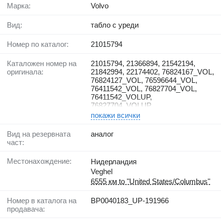
Марка:
Volvo
Вид:
табло с уреди
Номер по каталог:
21015794
Каталожен номер на
21015794, 21366894, 21542194,
оригинала:
21842994, 22174402, 76824167_VOL,
76824127_VOL, 76596644_VOL,
76411542_VOL, 76827704_VOL,
76411542_VOLUP,
76827704_VOLUP
покажи всички
Вид на резервната
аналог
част:
Местонахождение:
Нидерландия
Veghel
6555 км to "United States/Columbus"
Номер в каталога на
BP0040183_UP-191966
продавача: