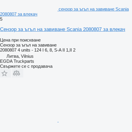
сензор за ъгъл на завиване Scania
2080807 за влекач
5
Сензор за ъгъл на завиване Scania 2080807 за влекач
Цена при поискване
Сензор за ъгъл на завиване
2080807 4 units - 124 I 6, 8, S-A II 1,II 2
Литва, Vilnius
EGDA Truckparts
Свържете се с продавача