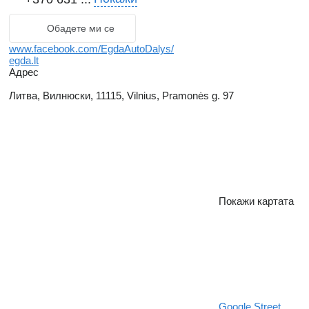
Обадете ми се
www.facebook.com/EgdaAutoDalys/
egda.lt
Адрес
Литва, Вилнюски, 11115, Vilnius, Pramonės g. 97
Покажи картата
Google Street