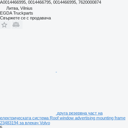
A0014466995, 0014466795, 0014466995, 7620000874
Литва, Vilnius
EGDA Truckparts
Свържете се с продавача
друга резервна част на
електрическата система Roof window advertising mounting frame
23483194 за влекач Volvo
5