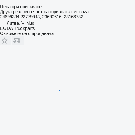
Цена при поискване
Друга резервна част на горивната система
24699334 23779943, 23690616, 23166782
Литва, Vilnius
EGDA Truckparts
Свържете се с продавача