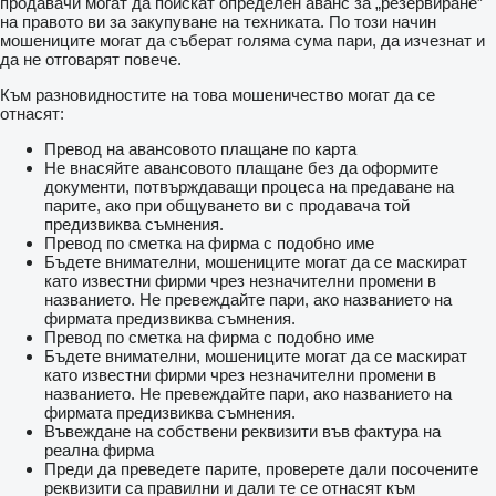
продавачи могат да поискат определен аванс за „резервиране”
на правото ви за закупуване на техниката. По този начин
мошениците могат да съберат голяма сума пари, да изчезнат и
да не отговарят повече.
Към разновидностите на това мошеничество могат да се
отнасят:
Превод на авансовото плащане по карта
Не внасяйте авансовото плащане без да оформите
документи, потвърждаващи процеса на предаване на
парите, ако при общуването ви с продавача той
предизвиква съмнения.
Превод по сметка на фирма с подобно име
Бъдете внимателни, мошениците могат да се маскират
като известни фирми чрез незначителни промени в
названието. Не превеждайте пари, ако названието на
фирмата предизвиква съмнения.
Превод по сметка на фирма с подобно име
Бъдете внимателни, мошениците могат да се маскират
като известни фирми чрез незначителни промени в
названието. Не превеждайте пари, ако названието на
фирмата предизвиква съмнения.
Въвеждане на собствени реквизити във фактура на
реална фирма
Преди да преведете парите, проверете дали посочените
реквизити са правилни и дали те се отнасят към