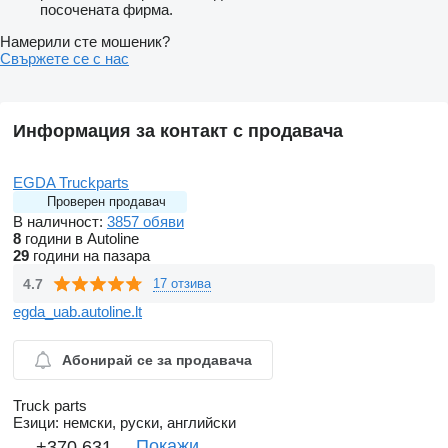
посочената фирма.
Намерили сте мошеник?
Свържете се с нас
Информация за контакт с продавача
EGDA Truckparts
Проверен продавач
В наличност:
3857 обяви
8
години в Autoline
29
години на пазара
4.7
17 отзива
egda_uab.autoline.lt
Абонирай се за продавача
Truck parts
Езици:
немски, руски, английски
Покажи
+370 631 ...