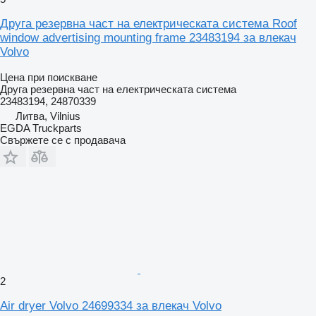
Друга резервна част на електрическата система Roof
window advertising mounting frame 23483194 за влекач
Volvo
Цена при поискване
Друга резервна част на електрическата система
23483194, 24870339
Литва, Vilnius
EGDA Truckparts
Свържете се с продавача
2
Air dryer Volvo 24699334 за влекач Volvo