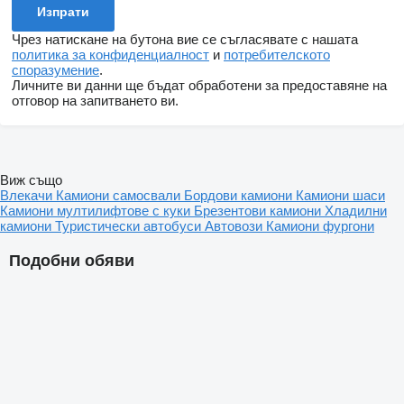
Чрез натискане на бутона вие се съгласявате с нашата
политика за конфиденциалност
и
потребителското
споразумение
.
Личните ви данни ще бъдат обработени за предоставяне на
отговор на запитването ви.
Виж също
Влекачи
Камиони самосвали
Бордови камиони
Камиони шаси
Камиони мултилифтове с куки
Брезентови камиони
Хладилни
камиони
Туристически автобуси
Автовози
Камиони фургони
Подобни обяви