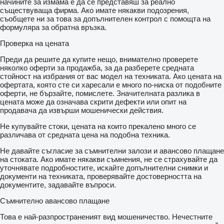
начините за измама е да се представяш за реално
съществуваща фирма. Ако имате някакви подозрения,
съобщете ни за това за допълнителен контрол с помощта на
формуляра за обратна връзка.
Проверка на цената
Преди да решите да купите нещо, внимателно проверете
няколко оферти за продажба, за да разберете средната
стойност на избрания от вас модел на техниката. Ако цената на
офертата, която сте си харесали е много по-ниска от подобните
оферти, не бързайте, помислете. Значителната разлика в
цената може да означава скрити дефекти или опит на
продавача да извърши мошенически действия.
Не купувайте стоки, цената на които прекалено много се
различава от средната цена на подобна техника.
Не давайте съгласие за съмнителни залози и авансово плащане
на стоката. Ако имате някакви съмнения, не се страхувайте да
уточнявате подробностите, искайте допълнителни снимки и
документи на техниката, проверявайте достоверността на
документите, задавайте въпроси.
Съмнително авансово плащане
Това е най-разпространеният вид мошеничество. Нечестните