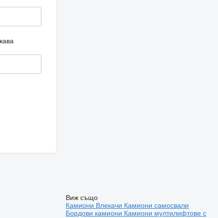
жава
Виж също
Камиони
Влекачи
Камиони самосвали
Бордови камиони
Камиони мултилифтове с