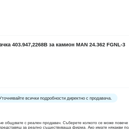
ка 403.947,2268B за камион MAN 24.362 FGNL-3
 Уточнявайте всички подробности директно с продавача.
е, че общувате с реален продавач. Съберете колкото се може повеч
е представяш за реално съществуваща фирма. Ако имате някакви п