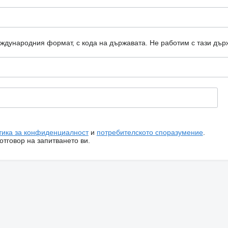
еждународния формат, с кода на държавата.
Не работим с тази дър
тика за конфиденциалност
и
потребителското споразумение
.
тговор на запитването ви.