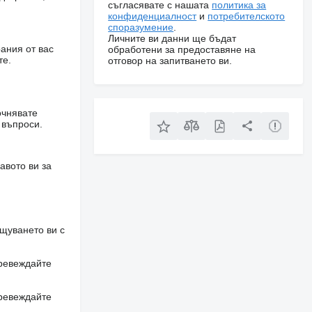
съгласявате с нашата
политика за
конфиденциалност
и
потребителското
споразумение
.
Личните ви данни ще бъдат
ания от вас
обработени за предоставяне на
те.
отговор на запитването ви.
очнявате
 въпроси.
авото ви за
щуването ви с
превеждайте
превеждайте