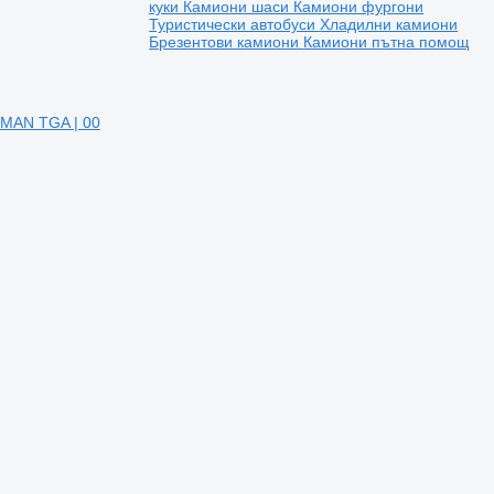
куки
Камиони шаси
Камиони фургони
Туристически автобуси
Хладилни камиони
Брезентови камиони
Камиони пътна помощ
 MAN TGA | 00