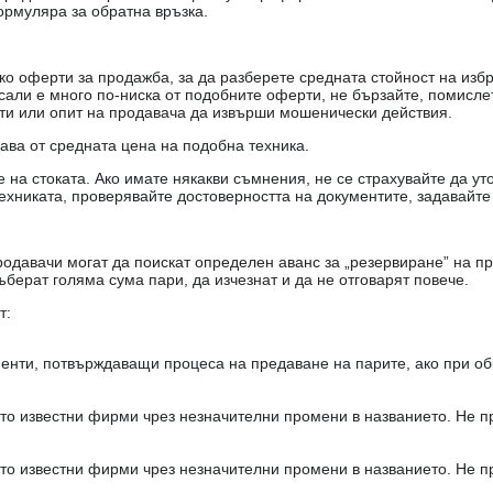
ормуляра за обратна връзка.
о оферти за продажба, за да разберете средната стойност на избр
есали е много по-ниска от подобните оферти, не бързайте, помисле
кти или опит на продавача да извърши мошенически действия.
чава от средната цена на подобна техника.
на стоката. Ако имате някакви съмнения, не се страхувайте да ут
ехниката, проверявайте достоверността на документите, задавайте
одавачи могат да поискат определен аванс за „резервиране” на пр
ъберат голяма сума пари, да изчезнат и да не отговарят повече.
т:
енти, потвърждаващи процеса на предаване на парите, ако при об
то известни фирми чрез незначителни промени в названието. Не 
то известни фирми чрез незначителни промени в названието. Не 