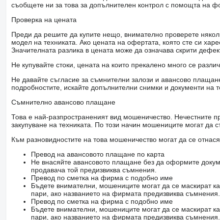
съобщете ни за това за допълнителен контрол с помощта на ф
Проверка на цената
Преди да решите да купите нещо, внимателно проверете няколк
модел на техниката. Ако цената на офертата, която сте си хар
Значителната разлика в цената може да означава скрити дефе
Не купувайте стоки, цената на които прекалено много се разли
Не давайте съгласие за съмнителни залози и авансово плащане 
подробностите, искайте допълнителни снимки и документи на т
Съмнително авансово плащане
Това е най-разпространеният вид мошеничество. Нечестните пр
закупуване на техниката. По този начин мошениците могат да с
Към разновидностите на това мошеничество могат да се отнася
Превод на авансовото плащане по карта
Не внасяйте авансовото плащане без да оформите докум
продавача той предизвиква съмнения.
Превод по сметка на фирма с подобно име
Бъдете внимателни, мошениците могат да се маскират ка
пари, ако названието на фирмата предизвиква съмнения.
Превод по сметка на фирма с подобно име
Бъдете внимателни, мошениците могат да се маскират ка
пари, ако названието на фирмата предизвиква съмнения.