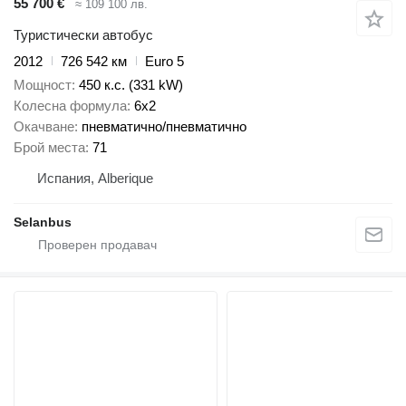
55 700 €
≈ 109 100 лв.
Туристически автобус
2012
726 542 км
Euro 5
Мощност
450 к.с. (331 kW)
Колесна формула
6x2
Окачване
пневматично/пневматично
Брой места
71
Испания, Alberique
Selanbus