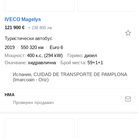
IVECO Magelys
121 900 €
≈ 238 800 лв.
Туристически автобус
2019
550 320 км
Euro 6
Мощност
400 к.с. (294 kW)
Гориво
дизел
Окачване
хидравлична
Брой места
59+1+1
Испания, CUIDAD DE TRANSPORTE DE PAMPLONA
(Imarcoain - Oriz)
HMA