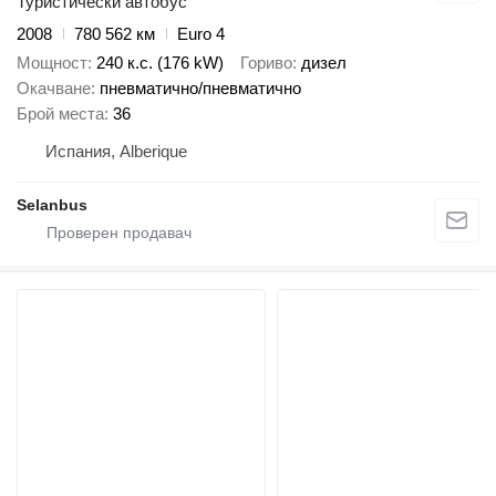
Туристически автобус
2008
780 562 км
Euro 4
Мощност
240 к.с. (176 kW)
Гориво
дизел
Окачване
пневматично/пневматично
Брой места
36
Испания, Alberique
Selanbus