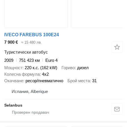
IVECO FAREBUS 100E24
7 900 €
≈ 15 480 лв.
Туристически автобус
2009
751 423 км
Euro 4
Мощност
220 к.с. (162 kW)
Гориво
дизел
Колесна формула
4x2
Окачване
ресор/пневматично
Брой места
31
Испания, Alberique
Selanbus