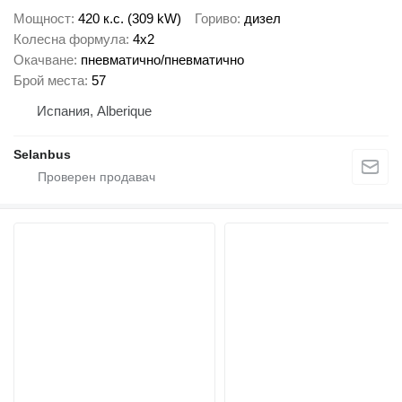
Мощност
420 к.с. (309 kW)
Гориво
дизел
Колесна формула
4x2
Окачване
пневматично/пневматично
Брой места
57
Испания, Alberique
Selanbus