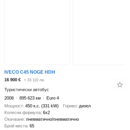
IVECO C45 NOGE HDH
16 900 €
≈ 33 110 лв.
Туристически автобус
2008
895 623 км
Euro 4
Мощност
450 к.с. (331 kW)
Гориво
дизел
Колесна формула
6x2
Окачване
пневматично/пневматично
Брой места
65