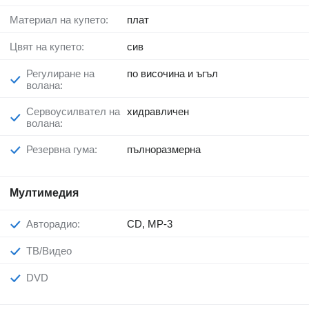
Материал на купето:
плат
Цвят на купето:
сив
Регулиране на
по височина и ъгъл
волана:
Сервоусилвател на
хидравличен
волана:
Резервна гума:
пълноразмерна
Мултимедия
Авторадио:
CD, MP-3
ТВ/Видео
DVD