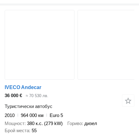
IVECO Andecar
36 000 €
≈ 70 530 лв.
Туристически автобус
2010
964 000 км
Euro 5
Мощност
380 к.с. (279 kW)
Гориво
дизел
Брой места
55