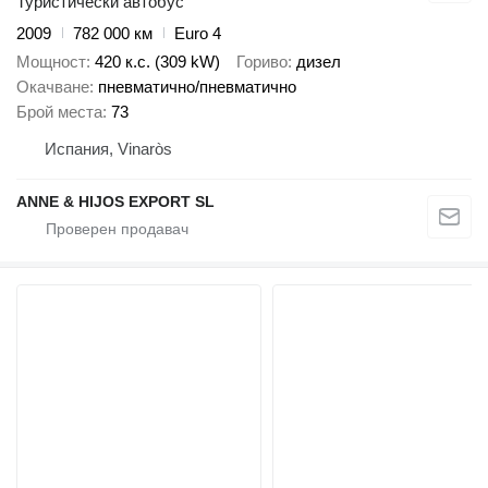
Туристически автобус
2009
782 000 км
Euro 4
Мощност
420 к.с. (309 kW)
Гориво
дизел
Окачване
пневматично/пневматично
Брой места
73
Испания, Vinaròs
ANNE & HIJOS EXPORT SL