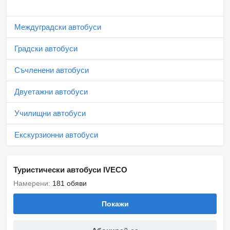
Междуградски автобуси
Градски автобуси
Съчленени автобуси
Двуетажни автобуси
Училищни автобуси
Екскурзионни автобуси
Туристически автобуси IVECO
Намерени:
181 обяви
Покажи