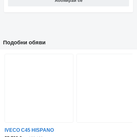
Абонирай се
Подобни обяви
IVECO C45 HISPANO