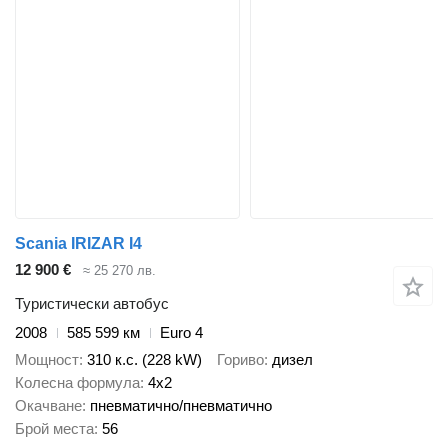
Scania IRIZAR I4
12 900 €
≈ 25 270 лв.
Туристически автобус
2008
585 599 км
Euro 4
Мощност
310 к.с. (228 kW)
Гориво
дизел
Колесна формула
4x2
Окачване
пневматично/пневматично
Брой места
56