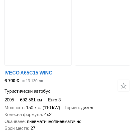
IVECO A65C15 WING
6 700 €
≈ 13 130 лв.
Туристически автобус
2005
692 561 км
Euro 3
Мощност
150 к.с. (110 kW)
Гориво
дизел
Колесна формула
4x2
Окачване
пневматично/пневматично
Брой места
27