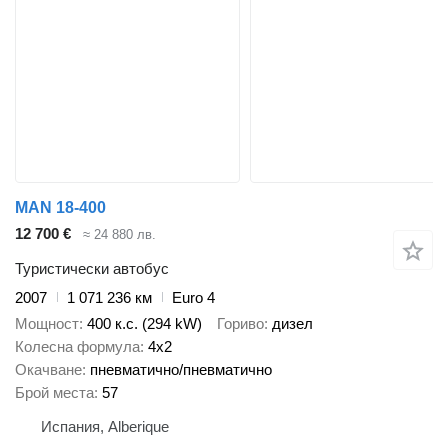
MAN 18-400
12 700 €
≈ 24 880 лв.
Туристически автобус
2007
1 071 236 км
Euro 4
Мощност
400 к.с. (294 kW)
Гориво
дизел
Колесна формула
4x2
Окачване
пневматично/пневматично
Брой места
57
Испания, Alberique