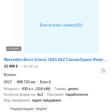
ВИДЕО
Mercedes-Benz Actros 1843 4X2 ClassicSpace Retarder PTO ADR Alcoa's
13 400 €
≈ 26 250 лв.
Влекач
2017
898 723 км
Euro 6
Мощност
430 к.с. (316 kW)
Гориво
дизел
Колесна формула
4x2
Окачване
параболично
Вид предаване
задно предаване
Нидерландия, Veghel