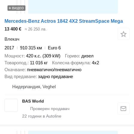
ВИДЕО
Mercedes-Benz Actros 1842 4X2 StreamSpace Mega
13 400 €
≈ 26 250 лв.
Влекач
2017
910 315 км
Euro 6
Мощност
420 к.с. (309 kW)
Гориво
дизел
Товаропод.
11 016 кг
Колесна формула
4x2
Окачване
пневматично/пневматично
Вид предаване
задно предаване
Нидерландия, Veghel
BAS World
22
години в Autoline