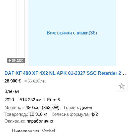
ВИДЕО
DAF XF 480 XF 4X2 NL APK 01-2027 SSC Retarder 2xTanks Standklima ACC
28 900 €
≈ 56 620 лв.
Влекач
2020
514 332 км
Euro 6
Мощност
480 к.с. (353 kW)
Гориво
дизел
Товаропод.
10 910 кг
Колесна формула
4x2
Окачване
параболично
Нидерландия, Veghel