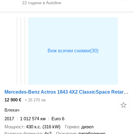
22
години в Autoline
Mercedes-Benz Actros 1843 4X2 ClassicSpace Retarder
12 900 €
≈ 25 270 лв.
Влекач
2017
1 012 574 км
Euro 6
Мощност
430 к.с. (316 kW)
Гориво
дизел
Колесна формула
4x2
Окачване
параболично