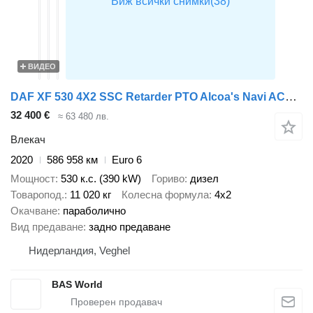
ВИДЕО
DAF XF 530 4X2 SSC Retarder PTO Alcoa's Navi ACC Standklima
32 400 €
≈ 63 480 лв.
Влекач
2020
586 958 км
Euro 6
Мощност
530 к.с. (390 kW)
Гориво
дизел
Товаропод.
11 020 кг
Колесна формула
4x2
Окачване
параболично
Вид предаване
задно предаване
Нидерландия, Veghel
BAS World