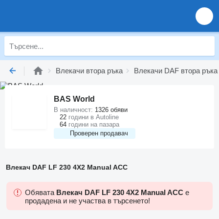
Влекачи втора ръка
Влекачи DAF втора ръка
BAS World
В наличност:
1326 обяви
22
години в Autoline
64
години на пазара
Проверен продавач
Влекач DAF LF 230 4X2 Manual ACC
Обявата
Влекач DAF LF 230 4X2 Manual ACC
е
продадена и не участва в търсенето!