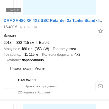
ВИДЕО
DAF XF 480 XF 4X2 SSC Retarder 2x Tanks Standklima ACC
15 400 €
≈ 30 170 лв.
Влекач
2018
832 715 км
Euro 6
Мощност
480 к.с. (353 kW)
Гориво
дизел
Товаропод.
11 115 кг
Колесна формула
4x2
Окачване
параболично
Нидерландия, Veghel
BAS World
22
години в Autoline