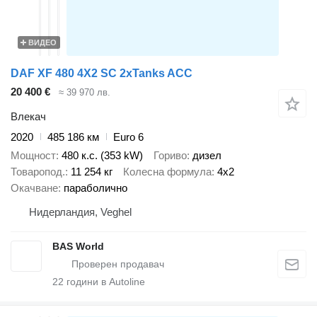
ВИДЕО
DAF XF 480 4X2 SC 2xTanks ACC
20 400 €
≈ 39 970 лв.
Влекач
2020
485 186 км
Euro 6
Мощност
480 к.с. (353 kW)
Гориво
дизел
Товаропод.
11 254 кг
Колесна формула
4x2
Окачване
параболично
Нидерландия, Veghel
BAS World
22
години в Autoline