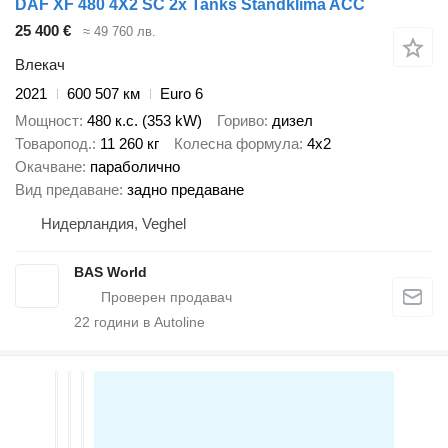
DAF XF 480 4X2 SC 2x Tanks Standklima ACC
25 400 €
≈ 49 760 лв.
Влекач
2021
600 507 км
Euro 6
Мощност
480 к.с. (353 kW)
Гориво
дизел
Товаропод.
11 260 кг
Колесна формула
4x2
Окачване
параболично
Вид предаване
задно предаване
Нидерландия, Veghel
BAS World
22
години в Autoline