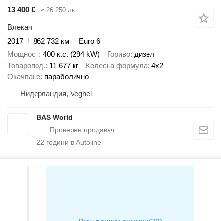
13 400 €
≈ 26 250 лв.
Влекач
2017
862 732 км
Euro 6
Мощност
400 к.с. (294 kW)
Гориво
дизел
Товаропод.
11 677 кг
Колесна формула
4x2
Окачване
параболично
Нидерландия, Veghel
BAS World
22
години в Autoline