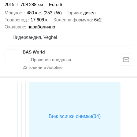
2019
709 288 км
Euro 6
Мощност
480 к.с. (353 kW)
Гориво
дизел
Товаропод.
17 909 кг
Колесна формула
6x2
Окачване
параболично
Нидерландия, Veghel
BAS World
22
години в Autoline