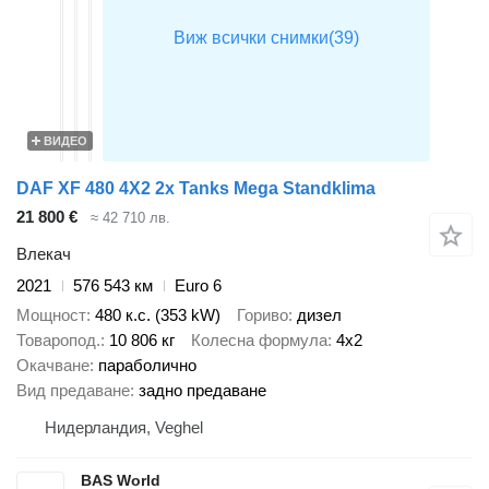
ВИДЕО
DAF XF 480 4X2 2x Tanks Mega Standklima
21 800 €
≈ 42 710 лв.
Влекач
2021
576 543 км
Euro 6
Мощност
480 к.с. (353 kW)
Гориво
дизел
Товаропод.
10 806 кг
Колесна формула
4x2
Окачване
параболично
Вид предаване
задно предаване
Нидерландия, Veghel
BAS World