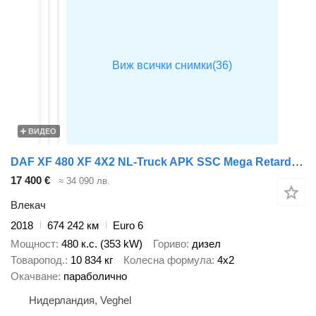
ВИДЕО
DAF XF 480 XF 4X2 NL-Truck APK SSC Mega Retarder ACC
17 400 €
≈ 34 090 лв.
Влекач
2018
674 242 км
Euro 6
Мощност
480 к.с. (353 kW)
Гориво
дизел
Товаропод.
10 834 кг
Колесна формула
4x2
Окачване
параболично
Нидерландия, Veghel