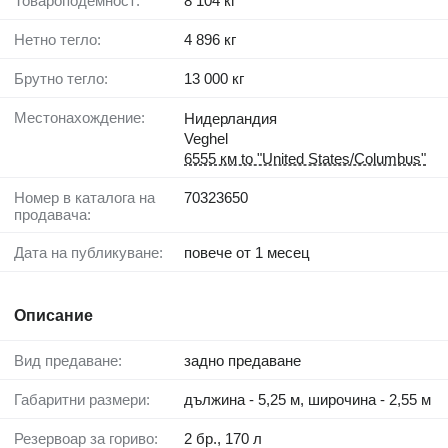
Товароподемност:
8 104 кг
Нетно тегло:
4 896 кг
Брутно тегло:
13 000 кг
Местонахождение:
Нидерландия
Veghel
6555 км to "United States/Columbus"
Номер в каталога на
70323650
продавача:
Дата на публикуване:
повече от 1 месец
Описание
Вид предаване:
задно предаване
Габаритни размери:
дължина - 5,25 м, широчина - 2,55 м
Резервоар за гориво:
2 бр., 170 л