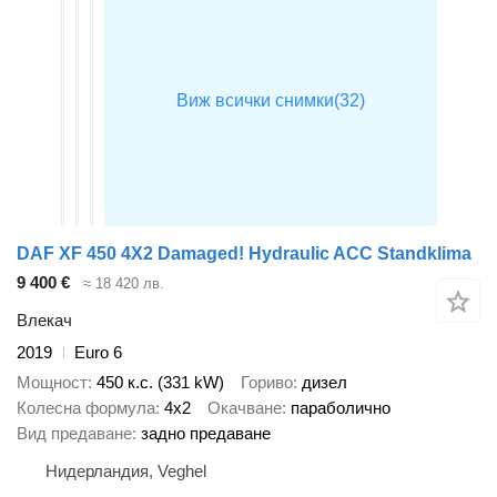
DAF XF 450 4X2 Damaged! Hydraulic ACC Standklima
9 400 €
≈ 18 420 лв.
Влекач
2019
Euro 6
Мощност
450 к.с. (331 kW)
Гориво
дизел
Колесна формула
4x2
Окачване
параболично
Вид предаване
задно предаване
Нидерландия, Veghel