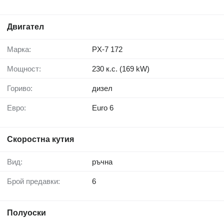
Двигател
Марка:
PX-7 172
Мощност:
230 к.с. (169 kW)
Гориво:
дизел
Евро:
Euro 6
Скоростна кутия
Вид:
ръчна
Брой предавки:
6
Полуоски