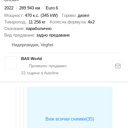
2022
289 943 км
Euro 6
Мощност
470 к.с. (345 kW)
Гориво
дизел
Товаропод.
11 256 кг
Колесна формула
4x2
Окачване
параболично
Вид предаване
задно предаване
Нидерландия, Veghel
BAS World
22
години в Autoline