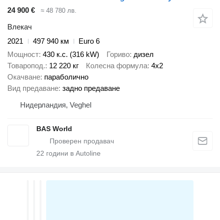
24 900 €
≈ 48 780 лв.
Влекач
2021
497 940 км
Euro 6
Мощност
430 к.с. (316 kW)
Гориво
дизел
Товаропод.
12 220 кг
Колесна формула
4x2
Окачване
параболично
Вид предаване
задно предаване
Нидерландия, Veghel
BAS World
22
години в Autoline