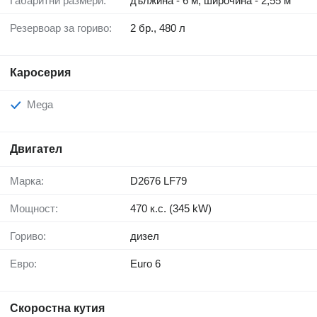
Габаритни размери:
дължина - 6 м, широчина - 2,55 м
Резервоар за гориво:
2 бр., 480 л
Каросерия
Mega
Двигател
Марка:
D2676 LF79
Мощност:
470 к.с. (345 kW)
Гориво:
дизел
Евро:
Euro 6
Скоростна кутия