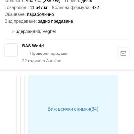
Мощност
460 к.с. (338 kW)
Гориво
дизел
Товаропод.
11 547 кг
Колесна формула
4x2
Окачване
параболично
Вид предаване
задно предаване
Нидерландия, Veghel
BAS World
22
години в Autoline