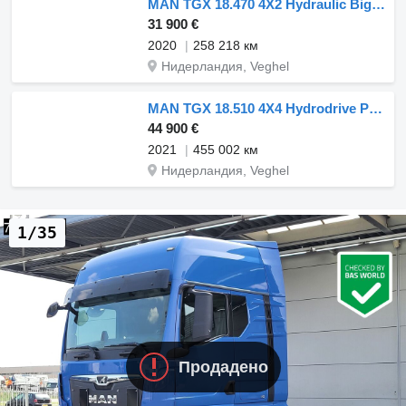
MAN TGX 18.470 4X2 Hydraulic Big-Axle
31 900 €
2020
258 218 км
Нидерландия, Veghel
MAN TGX 18.510 4X4 Hydrodrive PriTarder Hydraulik Standklima M.O.T
44 900 €
2021
455 002 км
Нидерландия, Veghel
1/35
Продадено