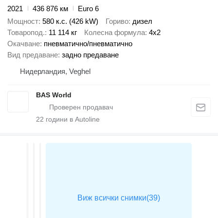
2021
436 876 км
Euro 6
Мощност
580 к.с. (426 kW)
Гориво
дизел
Товаропод.
11 114 кг
Колесна формула
4x2
Окачване
пневматично/пневматично
Вид предаване
задно предаване
Нидерландия, Veghel
BAS World
22
години в Autoline