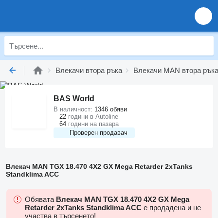
Влекачи втора ръка
Влекачи MAN втора рък
BAS World
В наличност:
1346 обяви
22
години в Autoline
64
години на пазара
Проверен продавач
Влекач MAN TGX 18.470 4X2 GX Mega Retarder 2xTanks
Standklima ACC
Обявата
Влекач MAN TGX 18.470 4X2 GX Mega
Retarder 2xTanks Standklima ACC
е продадена и не
участва в търсенето!