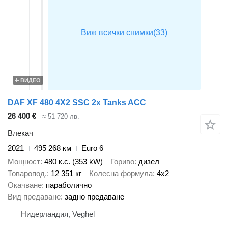
ВИДЕО
DAF XF 480 4X2 SSC 2x Tanks ACC
26 400 €
≈ 51 720 лв.
Влекач
2021
495 268 км
Euro 6
Мощност
480 к.с. (353 kW)
Гориво
дизел
Товаропод.
12 351 кг
Колесна формула
4x2
Окачване
параболично
Вид предаване
задно предаване
Нидерландия, Veghel