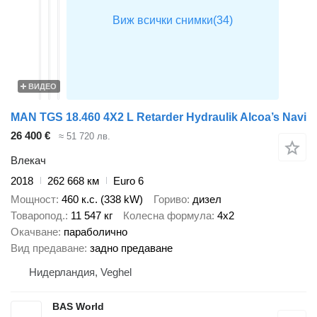
ВИДЕО
MAN TGS 18.460 4X2 L Retarder Hydraulik Alcoa’s Navi
26 400 €
≈ 51 720 лв.
Влекач
2018
262 668 км
Euro 6
Мощност
460 к.с. (338 kW)
Гориво
дизел
Товаропод.
11 547 кг
Колесна формула
4x2
Окачване
параболично
Вид предаване
задно предаване
Нидерландия, Veghel
BAS World