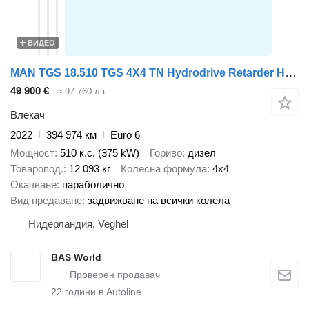
ВИДЕО
MAN TGS 18.510 TGS 4X4 TN Hydrodrive Retarder Hydraulic Big-Axle ACC
49 900 €
≈ 97 760 лв.
Влекач
2022
394 974 км
Euro 6
Мощност
510 к.с. (375 kW)
Гориво
дизел
Товаропод.
12 093 кг
Колесна формула
4x4
Окачване
параболично
Вид предаване
задвижване на всички колела
Нидерландия, Veghel
BAS World
22
години в Autoline