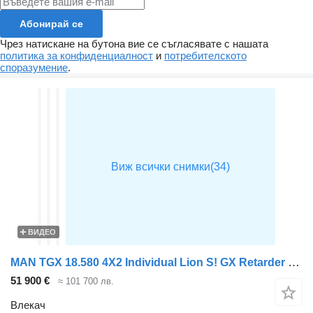
Абонирай се
Чрез натискане на бутона вие се съгласявате с нашата
политика за конфиденциалност
и
потребителското
споразумение
.
ВИДЕО
MAN TGX 18.580 4X2 Individual Lion S! GX Retarder Full-AIr 2xTanks A
51 900 €
≈ 101 700 лв.
Влекач