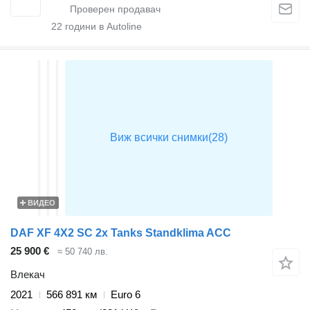
22
години в Autoline
ВИДЕО
DAF XF 4X2 SC 2x Tanks Standklima ACC
25 900 €
≈ 50 740 лв.
Влекач
2021
566 891 км
Euro 6