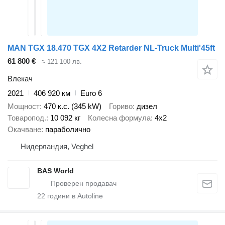
MAN TGX 18.470 TGX 4X2 Retarder NL-Truck Multi'45ft
61 800 €
≈ 121 100 лв.
Влекач
2021
406 920 км
Euro 6
Мощност
470 к.с. (345 kW)
Гориво
дизел
Товаропод.
10 092 кг
Колесна формула
4x2
Окачване
параболично
Нидерландия, Veghel
BAS World
22
години в Autoline