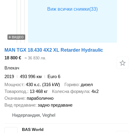
ВИДЕО
MAN TGX 18.430 4X2 XL Retarder Hydraulic
18 800 €
≈ 36 830 лв.
Влекач
2019
493 996 км
Euro 6
Мощност
430 к.с. (316 kW)
Гориво
дизел
Товаропод.
13 468 кг
Колесна формула
4x2
Окачване
параболично
Вид предаване
задно предаване
Нидерландия, Veghel
BAS World