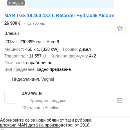
ВИДЕО
MAN TGS 18.460 4X2 L Retarder Hydraulik Alcoa’s
26 900 €
≈ 52 700 лв.
Влекач
2018
230 399 км
Euro 6
Мощност
460 к.с. (338 kW)
Гориво
дизел
Товаропод.
11 557 кг
Колесна формула
4x2
Окачване
параболично
Вид предаване
задно предаване
Нидерландия, Veghel
BAS World
22
години в Autoline
Абонирайте се за нови обяви от тази рубрика
влекачи
MAN
дата на производство: от 2018