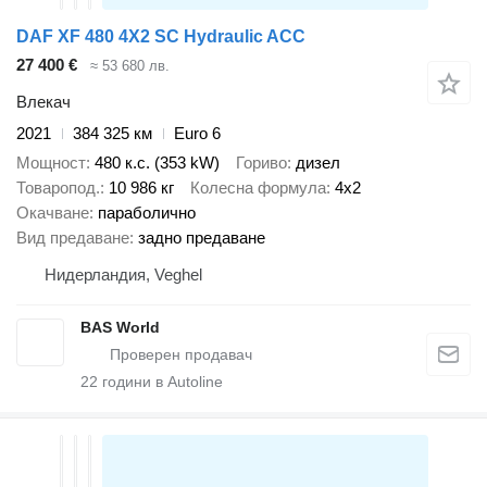
DAF XF 480 4X2 SC Hydraulic ACC
27 400 €
≈ 53 680 лв.
Влекач
2021
384 325 км
Euro 6
Мощност
480 к.с. (353 kW)
Гориво
дизел
Товаропод.
10 986 кг
Колесна формула
4x2
Окачване
параболично
Вид предаване
задно предаване
Нидерландия, Veghel
BAS World
22
години в Autoline