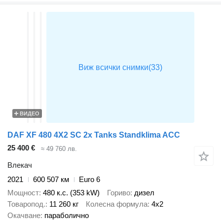
ВИДЕО
DAF XF 480 4X2 SC 2x Tanks Standklima ACC
25 400 €
≈ 49 760 лв.
Влекач
2021
600 507 км
Euro 6
Мощност
480 к.с. (353 kW)
Гориво
дизел
Товаропод.
11 260 кг
Колесна формула
4x2
Окачване
параболично