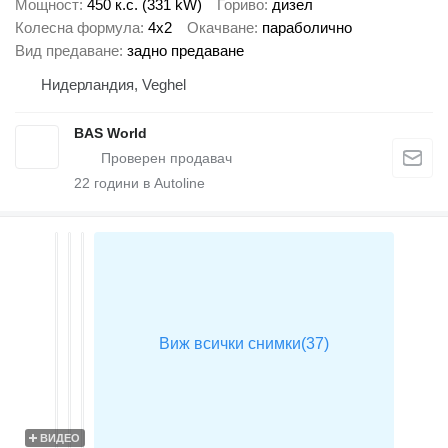
Мощност
450 к.с. (331 kW)
Гориво
дизел
Колесна формула
4x2
Окачване
параболично
Вид предаване
задно предаване
Нидерландия, Veghel
BAS World
22
години в Autoline
ВИДЕО