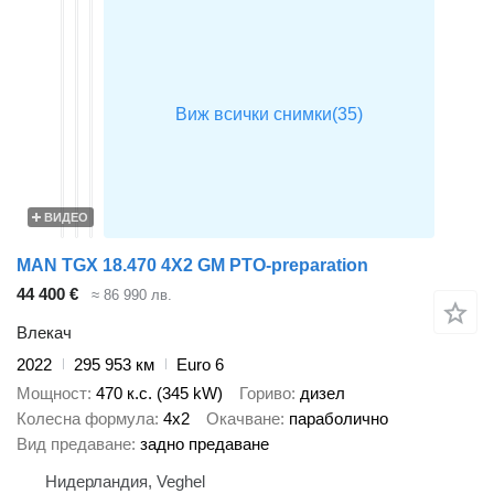
ВИДЕО
MAN TGX 18.470 4X2 GM PTO-preparation
44 400 €
≈ 86 990 лв.
Влекач
2022
295 953 км
Euro 6
Мощност
470 к.с. (345 kW)
Гориво
дизел
Колесна формула
4x2
Окачване
параболично
Вид предаване
задно предаване
Нидерландия, Veghel