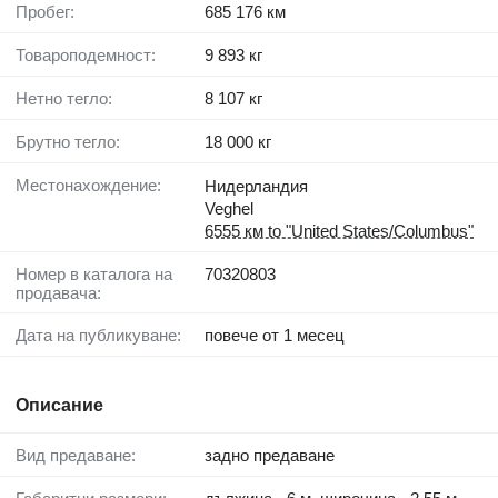
Пробег:
685 176 км
Товароподемност:
9 893 кг
Нетно тегло:
8 107 кг
Брутно тегло:
18 000 кг
Местонахождение:
Нидерландия
Veghel
6555 км to "United States/Columbus"
Номер в каталога на
70320803
продавача:
Дата на публикуване:
повече от 1 месец
Описание
Вид предаване:
задно предаване