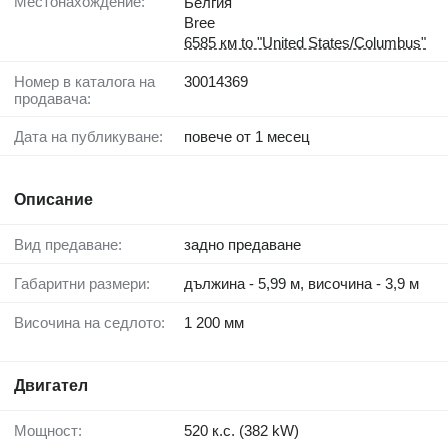
Местонахождение:
Белгия
Bree
6585 км to "United States/Columbus"
Номер в каталога на
30014369
продавача:
Дата на публикуване:
повече от 1 месец
Описание
Вид предаване:
задно предаване
Габаритни размери:
дължина - 5,99 м, височина - 3,9 м
Височина на седлото:
1 200 мм
Двигател
Мощност:
520 к.с. (382 kW)