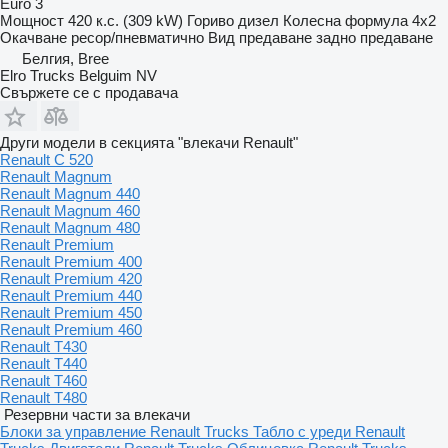
Euro 3
Мощност
420 к.с. (309 kW)
Гориво
дизел
Колесна формула
4x2
Окачване
ресор/пневматично
Вид предаване
задно предаване
Белгия, Bree
Elro Trucks Belguim NV
Свържете се с продавача
Други модели в секцията "влекачи Renault"
Renault C 520
Renault Magnum
Renault Magnum 440
Renault Magnum 460
Renault Magnum 480
Renault Premium
Renault Premium 400
Renault Premium 420
Renault Premium 440
Renault Premium 450
Renault Premium 460
Renault T430
Renault T440
Renault T460
Renault T480
Резервни части за влекачи
Блоки за управление Renault Trucks
Табло с уреди Renault