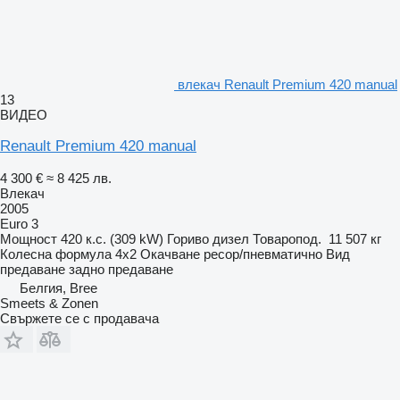
влекач Renault Premium 420 manual
13
ВИДЕО
Renault Premium 420 manual
4 300 €
≈ 8 425 лв.
Влекач
2005
Euro 3
Мощност
420 к.с. (309 kW)
Гориво
дизел
Товаропод.
11 507 кг
Колесна формула
4x2
Окачване
ресор/пневматично
Вид
предаване
задно предаване
Белгия, Bree
Smeets & Zonen
Свържете се с продавача