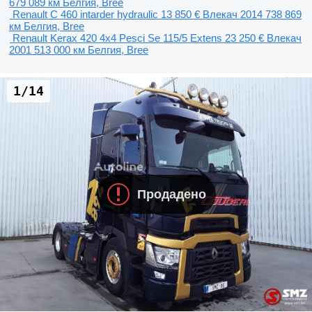
679 089 км
Белгия, Bree
Renault C 460 intarder hydraulic
13 850 €
Влекач
2014
738 869
км
Белгия, Bree
Renault Kerax 420 4x4 Pesci Se 115/5 Extens
23 250 €
Влекач
2001
513 000 км
Белгия, Bree
1/14
Продадено