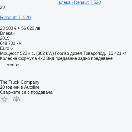
влекач Renault T 520
29
Renault T 520
28 900 €
≈ 56 620 лв.
Влекач
2019
648 701 км
Euro 6
Мощност
520 к.с. (382 kW)
Гориво
дизел
Товаропод.
10 421 кг
Колесна формула
4x2
Вид предаване
задно предаване
Белгия
The Truck Company
20
години в Autoline
Свържете се с продавача