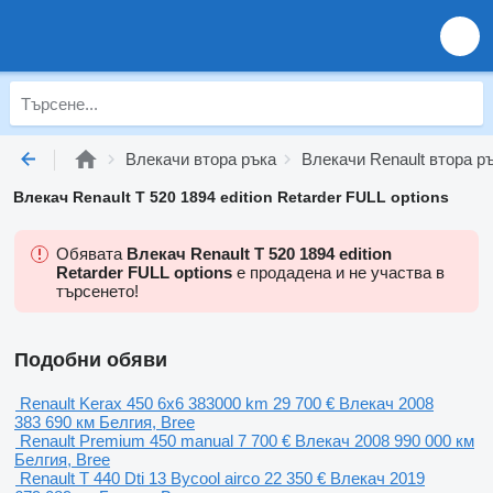
Влекачи втора ръка
Влекачи Renault втора р
Влекач Renault T 520 1894 edition Retarder FULL options
Обявата
Влекач Renault T 520 1894 edition
Retarder FULL options
е продадена и не участва в
търсенето!
Подобни обяви
Renault Kerax 450 6x6 383000 km
29 700 €
Влекач
2008
383 690 км
Белгия, Bree
Renault Premium 450 manual
7 700 €
Влекач
2008
990 000 км
Белгия, Bree
Renault T 440 Dti 13 Bycool airco
22 350 €
Влекач
2019