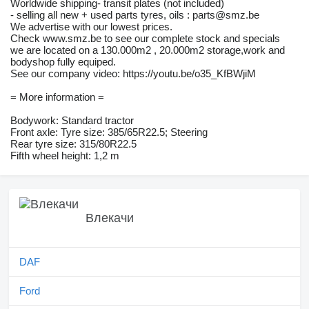
Worldwide shipping- transit plates (not included)
- selling all new + used parts tyres, oils : parts@smz.be
We advertise with our lowest prices.
Check www.smz.be to see our complete stock and specials
we are located on a 130.000m2 , 20.000m2 storage,work and
bodyshop fully equiped.
See our company video: https://youtu.be/o35_KfBWjiM
= More information =
Bodywork: Standard tractor
Front axle: Tyre size: 385/65R22.5; Steering
Rear tyre size: 315/80R22.5
Fifth wheel height: 1,2 m
Влекачи
DAF
Ford