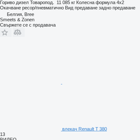
Гориво
дизел
Товаропод.
11 085 кг
Колесна формула
4x2
Окачване
ресор/пневматично
Вид предаване
задно предаване
Белгия, Bree
Smeets & Zonen
Свържете се с продавача
влекач Renault T 380
13
ВИДЕО