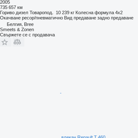
2005
735 657 км
Гориво
дизел
Товаропод.
10 239 кг
Колесна формула
4x2
Окачване
ресор/пневматично
Вид предаване
задно предаване
Белгия, Bree
Smeets & Zonen
Свържете се с продавача
влекач Renault T 460