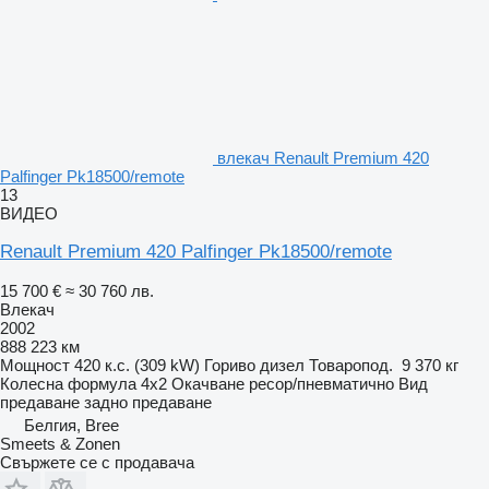
влекач Renault Premium 420
Palfinger Pk18500/remote
13
ВИДЕО
Renault Premium 420 Palfinger Pk18500/remote
15 700 €
≈ 30 760 лв.
Влекач
2002
888 223 км
Мощност
420 к.с. (309 kW)
Гориво
дизел
Товаропод.
9 370 кг
Колесна формула
4x2
Окачване
ресор/пневматично
Вид
предаване
задно предаване
Белгия, Bree
Smeets & Zonen
Свържете се с продавача