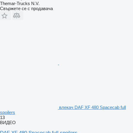
Themar-Trucks N.V.
Свържете се с продавача
влекач DAF XF 480 Spacecab full
spoilers
13
ВИДЕО
DAF XF 480 Spacecab full spoilers