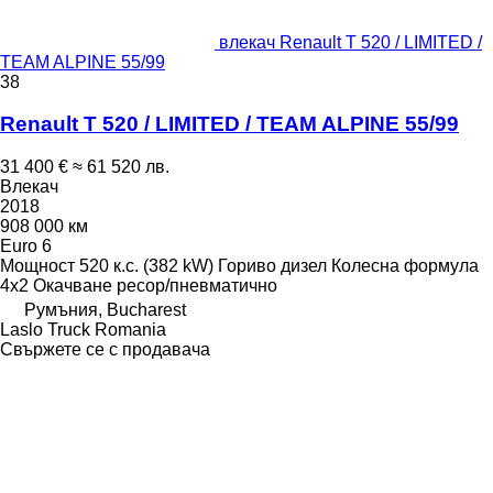
влекач Renault T 520 / LIMITED /
TEAM ALPINE 55/99
38
Renault T 520 / LIMITED / TEAM ALPINE 55/99
31 400 €
≈ 61 520 лв.
Влекач
2018
908 000 км
Euro 6
Мощност
520 к.с. (382 kW)
Гориво
дизел
Колесна формула
4x2
Окачване
ресор/пневматично
Румъния, Bucharest
Laslo Truck Romania
Свържете се с продавача