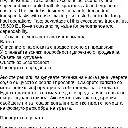
HP, the Renault T520 offers excellent fuel economy and
superior driver comfort with its spacious cab and ergonomic
controls. This model is designed to handle demanding
transport tasks with ease, making it a trusted choice for long-
haul operations. Take advantage of this exceptional truck at just
35,600 EUR—an outstanding value for performance and
dependability.
Искане за допълнителна информация
Важно
Описанието на стоката е предоставено от продавача.
Уточнявайте всички подробности директно с продавача.
Съвети за купуване
Съвети за безопасност
Проверка на продавача
Ако сте решили да купувате техника на ниска цена, уверете
се, че общувате с реален продавач. Съберете колкото се
може повече информация за собственика на техниката.
Един от начините за измама е да се представяш за реално
съществуваща фирма. Ако имате някакви подозрения,
съобщете ни за това за допълнителен контрол с помощта
на формуляра за обратна връзка.
Проверка на цената
Преди да решите да купите нещо, внимателно проверете