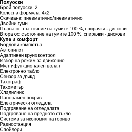
Полуоски
Брой полуоски:
2
Колесна формула:
4x2
Окачване:
пневматично/пневматично
Двойни гуми
Първа ос:
състояние на гумите 100 %, спирачки - дискови
Втора ос:
състояние на гумите 100 %, спирачки - дискови
Купе и комфорт
Бордови компютър
Автопилот
Адаптивен круиз контрол
Избор на режим за движение
Мултифункционален волан
Електронно табло
Сензор за дъжд
Тахограф
Тахометър
Хладилник
Панорамен покрив
Електрически огледала
Подгряване на огледалата
Подгряване на предното стъкло
Система за икономия на гориво
Радиостанция
Спойлери