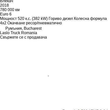
Влекач
2018
780 000 км
Euro 6
Мощност
520 к.с. (382 kW)
Гориво
дизел
Колесна формула
4x2
Окачване
ресор/пневматично
Румъния, Bucharest
Laslo Truck Romania
Свържете се с продавача