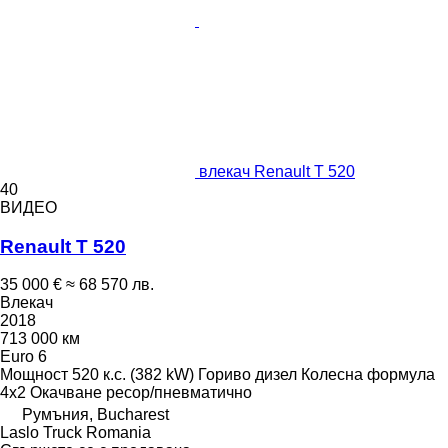
влекач Renault T 520
40
ВИДЕО
Renault T 520
35 000 €
≈ 68 570 лв.
Влекач
2018
713 000 км
Euro 6
Мощност
520 к.с. (382 kW)
Гориво
дизел
Колесна формула
4x2
Окачване
ресор/пневматично
Румъния, Bucharest
Laslo Truck Romania