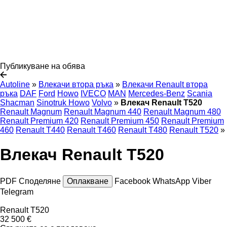
Публикуване на обява
Autoline
»
Влекачи втора ръка
»
Влекачи Renault втора
ръка
DAF
Ford
Howo
IVECO
MAN
Mercedes-Benz
Scania
Shacman
Sinotruk Howo
Volvo
»
Влекач Renault T520
Renault Magnum
Renault Magnum 440
Renault Magnum 480
Renault Premium 420
Renault Premium 450
Renault Premium
460
Renault T440
Renault T460
Renault T480
Renault T520
»
Влекач Renault T520
PDF
Споделяне
Оплакване
Facebook
WhatsApp
Viber
Telegram
Renault T520
32 500 €