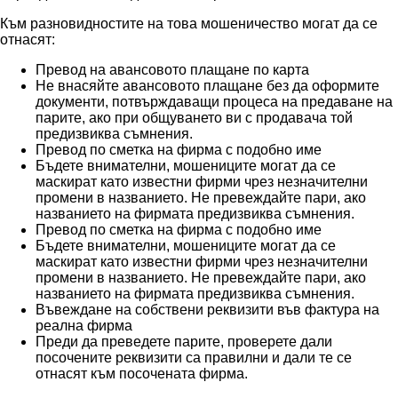
Към разновидностите на това мошеничество могат да се
отнасят:
Превод на авансовото плащане по карта
Не внасяйте авансовото плащане без да оформите
документи, потвърждаващи процеса на предаване на
парите, ако при общуването ви с продавача той
предизвиква съмнения.
Превод по сметка на фирма с подобно име
Бъдете внимателни, мошениците могат да се
маскират като известни фирми чрез незначителни
промени в названието. Не превеждайте пари, ако
названието на фирмата предизвиква съмнения.
Превод по сметка на фирма с подобно име
Бъдете внимателни, мошениците могат да се
маскират като известни фирми чрез незначителни
промени в названието. Не превеждайте пари, ако
названието на фирмата предизвиква съмнения.
Въвеждане на собствени реквизити във фактура на
реална фирма
Преди да преведете парите, проверете дали
посочените реквизити са правилни и дали те се
отнасят към посочената фирма.