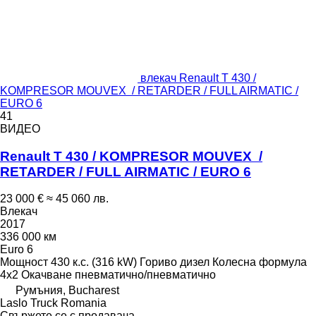
влекач Renault T 430 /
KOMPRESOR MOUVEX / RETARDER / FULL AIRMATIC /
EURO 6
41
ВИДЕО
Renault T 430 / KOMPRESOR MOUVEX /
RETARDER / FULL AIRMATIC / EURO 6
23 000 €
≈ 45 060 лв.
Влекач
2017
336 000 км
Euro 6
Мощност
430 к.с. (316 kW)
Гориво
дизел
Колесна формула
4x2
Окачване
пневматично/пневматично
Румъния, Bucharest
Laslo Truck Romania
Свържете се с продавача