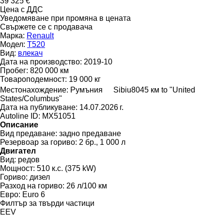
39 325 €
Цена с ДДС
Уведомяване при промяна в цената
Свържете се с продавача
Марка:
Renault
Модел:
T520
Вид:
влекач
Дата на производство:
2019-10
Пробег:
820 000 км
Товароподемност:
19 000 кг
Местонахождение:
Румъния
Sibiu
8045 км to "United
States/Columbus"
Дата на публикуване:
14.07.2026 г.
Autoline ID:
MX51051
Описание
Вид предаване:
задно предаване
Резервоар за гориво:
2 бр., 1 000 л
Двигател
Вид:
редов
Мощност:
510 к.с. (375 kW)
Гориво:
дизел
Разход на гориво:
26 л/100 км
Евро:
Euro 6
Филтър за твърди частици
EEV