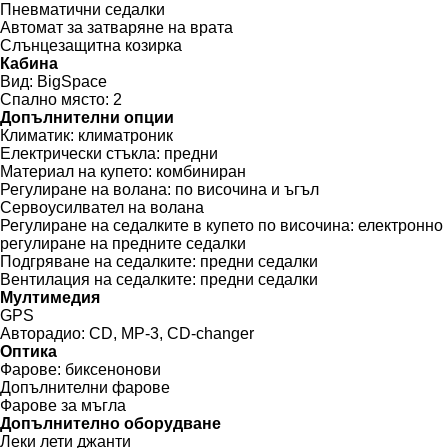
Пневматични седалки
Автомат за затваряне на врата
Слънцезащитна козирка
Кабина
Вид:
BigSpace
Спално място:
2
Допълнителни опции
Климатик:
климатроник
Електрически стъкла:
предни
Материал на купето:
комбиниран
Регулиране на волана:
по височина и ъгъл
Сервоусилвател на волана
Регулиране на седалките в купето по височина:
електронно
регулиране на предните седалки
Подгряване на седалките:
предни седалки
Вентилация на седалките:
предни седалки
Мултимедия
GPS
Авторадио:
CD, MP-3, CD-changer
Оптика
Фарове:
биксенонови
Допълнителни фарове
Фарове за мъгла
Допълнително оборудване
Леки лети джанти