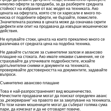
няколко оферти за продажба, за да разберете средната
стойност на избрания от вас модел на техниката. Ако
цената на офертата, която сте си харесали е много по-
ниска от подобните оферти, не бързайте, помислете.
Значителната разлика в цената може да означава скрити
дефекти или опит на продавача да извърши мошенически
действия.
Не купувайте стоки, цената на които прекалено много се
различава от средната цена на подобна техника.
Не давайте съгласие за съмнителни залози и авансово
плащане на стоката. Ако имате някакви съмнения, не се
страхувайте да уточнявате подробностите, искайте
допълнителни снимки и документи на техниката,
проверявайте достоверността на документите, задавайте
въпроси.
Съмнително авансово плащане
Това е най-разпространеният вид мошеничество.
Нечестните продавачи могат да поискат определен аванс
за „резервиране” на правото ви за закупуване на техниката.
По този начин мошениците могат да съберат голяма сума
пари, да изчезнат и да не отговарят повече.