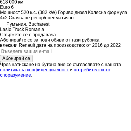
618 000 км
Euro 6
Мощност
520 к.с. (382 kW)
Гориво
дизел
Колесна формула
4x2
Окачване
ресор/пневматично
Румъния, Bucharest
Laslo Truck Romania
Свържете се с продавача
Абонирайте се за нови обяви от тази рубрика
влекачи
Renault
дата на производство: от 2016 до 2022
Абонирай се
Чрез натискане на бутона вие се съгласявате с нашата
политика за конфиденциалност
и
потребителското
споразумение
.