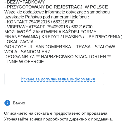
- BEZWYPADKOWY
- PRZYGOTOWANY DO REJESTRACJI W POLSCE
Wszelkie dodatkowe informacje dotyczące samochodu
uzyskacie Państwo pod numerami telefonu :
- KONTAKT 794092016 / 663216700
- VIBER/WHATSAPP 794092016 / 663216700
MOŻLIWOŚĆ ZAŁATWIENIA KAŻDEJ FORMY
FINANSOWANIA ( KREDYT / LEASING / UBEZPIECZENIA )
LOKALIZACJA :
GORZYCE UL. SANDOMIERSKA -- TRASA-- STALOWA
WOLA - SANDOMIERZ
DROGA NR 77. ** NAPRZECIWKO STACJI ORLEN **
--INNE W OFERCIE ---
Искане за допълнителна информация
Важно
Описанието на стоката е предоставено от продавача.
Уточнявайте всички подробности директно с продавача.