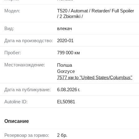
Модел:
T520 / Automat / Retarder/ Full Spoiler
/ 2 Zbiorniki /
Вид:
влекач
Дата на производство:
2020-01
Пробег:
799 000 км
Местонахождение:
Полша
Gorzyce
7577 км to "United States/Columbus"
Дата на публикуване:
6.08.2026 г.
Autoline ID:
EL50981
Описание
Резервоар за гориво:
2 бр.