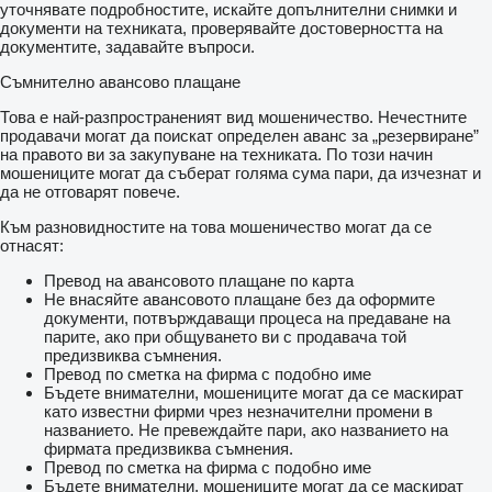
уточнявате подробностите, искайте допълнителни снимки и
документи на техниката, проверявайте достоверността на
документите, задавайте въпроси.
Съмнително авансово плащане
Това е най-разпространеният вид мошеничество. Нечестните
продавачи могат да поискат определен аванс за „резервиране”
на правото ви за закупуване на техниката. По този начин
мошениците могат да съберат голяма сума пари, да изчезнат и
да не отговарят повече.
Към разновидностите на това мошеничество могат да се
отнасят:
Превод на авансовото плащане по карта
Не внасяйте авансовото плащане без да оформите
документи, потвърждаващи процеса на предаване на
парите, ако при общуването ви с продавача той
предизвиква съмнения.
Превод по сметка на фирма с подобно име
Бъдете внимателни, мошениците могат да се маскират
като известни фирми чрез незначителни промени в
названието. Не превеждайте пари, ако названието на
фирмата предизвиква съмнения.
Превод по сметка на фирма с подобно име
Бъдете внимателни, мошениците могат да се маскират