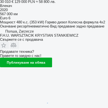
30 010 €
129 000 PLN
≈ 58 800 лв.
Влекач
2020
567 000 км
Euro 6
Мощност
480 к.с. (353 kW)
Гориво
дизел
Колесна формула
4x2
Окачване
ресор/пневматично
Вид предаване
задно предаване
Полша, Zarzecze
F.H.U. WARSZTACIK KRYSTIAN STANKIEWICZ
Свържете се с продавача
Продавате техника?
Правете го заедно с нас!
Публикуване на обява