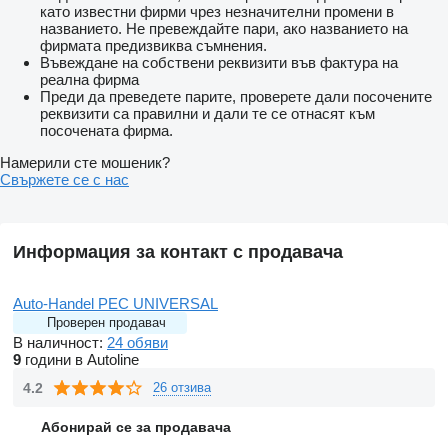
като известни фирми чрез незначителни промени в
названието. Не превеждайте пари, ако названието на
фирмата предизвиква съмнения.
Въвеждане на собствени реквизити във фактура на
реална фирма
Преди да преведете парите, проверете дали посочените
реквизити са правилни и дали те се отнасят към
посочената фирма.
Намерили сте мошеник?
Свържете се с нас
Информация за контакт с продавача
Auto-Handel PEC UNIVERSAL
Проверен продавач
В наличност:
24 обяви
9
години в Autoline
4.2
26 отзива
Абонирай се за продавача