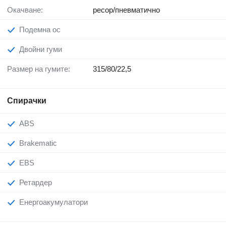
Окачване:
ресор/пневматично
Подемна ос
Двойни гуми
Размер на гумите:
315/80/22,5
Спирачки
ABS
Brakematic
EBS
Ретардер
Енергоакумулатори