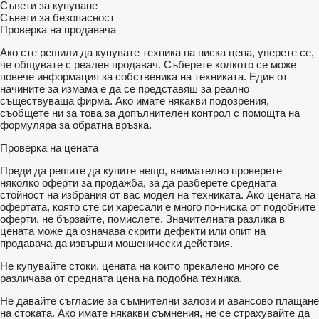
Съвети за купуване
Съвети за безопасност
Проверка на продавача
Ако сте решили да купувате техника на ниска цена, уверете се,
че общувате с реален продавач. Съберете колкото се може
повече информация за собственика на техниката. Един от
начините за измама е да се представяш за реално
съществуваща фирма. Ако имате някакви подозрения,
съобщете ни за това за допълнителен контрол с помощта на
формуляра за обратна връзка.
Проверка на цената
Преди да решите да купите нещо, внимателно проверете
няколко оферти за продажба, за да разберете средната
стойност на избрания от вас модел на техниката. Ако цената на
офертата, която сте си харесали е много по-ниска от подобните
оферти, не бързайте, помислете. Значителната разлика в
цената може да означава скрити дефекти или опит на
продавача да извърши мошенически действия.
Не купувайте стоки, цената на които прекалено много се
различава от средната цена на подобна техника.
Не давайте съгласие за съмнителни залози и авансово плащане
на стоката. Ако имате някакви съмнения, не се страхувайте да