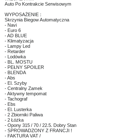
Auto Po Kontrakcie Serwisowym
WYPOSAŻENIE :
Skrzynia Biegow Automatyczna
- Navi
- Euro 6
- AD BLUE
- Klimatyzacja
- Lampy Led
- Retarder
- Lodówka
- BL. MOSTU
- PEŁNY SPOILER
- BLENDA
- Abs
- El. Szyby
- Centralny Zamek
- Aktywny tempomat
- Tachograf
- Ebs
- El. Lusterka
- 2 Zbiorniki Paliwa
- 2 Łóżka
- Opony 315 / 70 / 22.5. Dobry Stan
- SPROWADZONY Z FRANCJI !
- FAKTURA VAT /