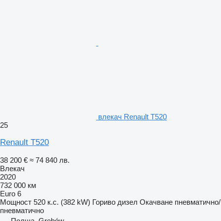
влекач Renault T520
25
Renault T520
38 200 €
≈ 74 840 лв.
Влекач
2020
732 000 км
Euro 6
Мощност
520 к.с. (382 kW)
Гориво
дизел
Окачване
пневматично/
пневматично
Полша, Grębów