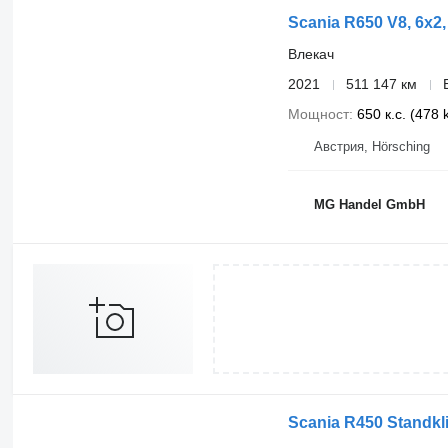
Scania R650 V8, 6x2,
Влекач
2021
511 147 км
Мощност
650 к.с. (478
Австрия, Hörsching
MG Handel GmbH
Scania R450 Standkl