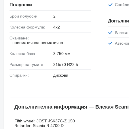
Спойл
Полуоски
Брой полуоски:
2
Допълни
Колесна формула:
4x2
Климат
Окачване:
пневматично/пневматично
Автон
Колесна база:
3 750 мм
Размер на гумите:
315/70 R22.5
Спирачки:
дискови
Допълнителна информация — Влекач Scania 
Fifth wheel: JOST JSK37C-Z 150
Retarder: Scania R 4700 D