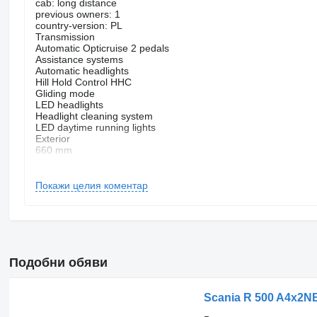
cab: long distance
previous owners: 1
country-version: PL
Transmission
Automatic Opticruise 2 pedals
Assistance systems
Automatic headlights
Hill Hold Control HHC
Gliding mode
LED headlights
Headlight cleaning system
LED daytime running lights
Exterior
660 mm
Axle load indicator
1x15 pin plug
Side panels
Покажи целия коментар
Upper and lower bed
Safety
Wide angle mirror
Tyre pressure control
Telematics system
Comfort
Подобни обяви
Stationary heating
Adjustable steering column
Further equipment
CS 20 Fahrerhaus
Scania R 500 A4x2
2 Liegen