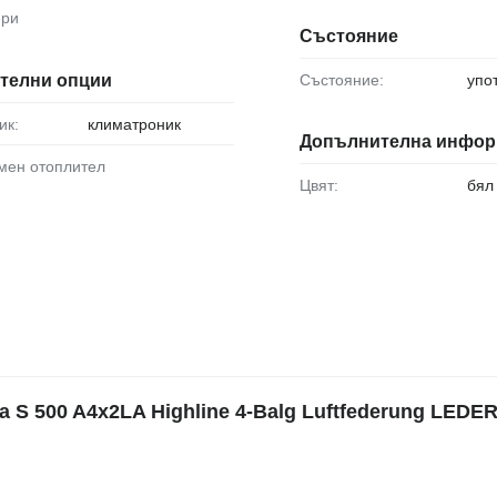
ери
Състояние
Състояние:
упо
телни опции
ик:
климатроник
Допълнителна инфор
омен отоплител
Цвят:
бял
S 500 A4x2LA Highline 4-Balg Luftfederung LEDE