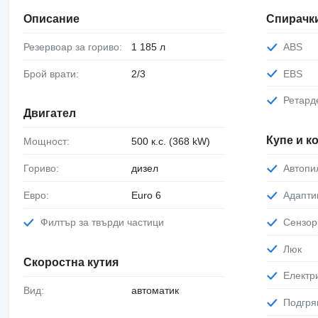
Описание
Спирачк
Резервоар за гориво:
1 185 л
ABS
Брой врати:
2/3
EBS
Ретард
Двигател
Купе и 
Мощност:
500 к.с. (368 kW)
Гориво:
дизел
Автопи
Евро:
Euro 6
Адапт
Филтър за твърди частици
Сензо
Люк
Скоростна кутия
Елект
Вид:
автоматик
Подгр