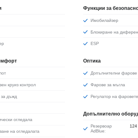
и
Функции за безопасн
Имобилайзер
Блокиране на дифере
ер
ESP
комфорт
Оптика
лот
Допълнителни фарове
ивен круиз контрол
Фарове за мъгла
р за дъжд
Регулатор на фаровет
Допълнително обору
рически огледала
Резервоар
124
AdBlue:
яване на огледалата