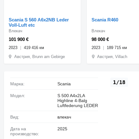
Scania S 560 A6x2NB Leder
Scania R460
Voll-Luft etc
Влекач
Влекач
101 900 €
98 000 €
2023
419 416 км
2023
189 715 км
Австрия, Brunn am Gebirge
Австрия, Villach
1/18
Марка:
Scania
Модел:
S 500 A4x2LA
Highline 4-Balg
Luftfederung LEDER
Вид:
влекач
Дата на
2025
производство: