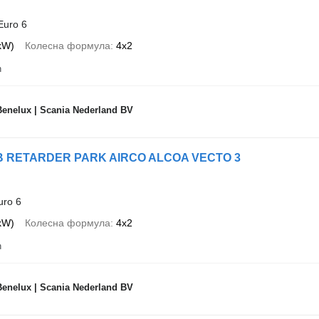
Euro 6
 kW)
Колесна формула
4x2
n
Benelux | Scania Nederland BV
NB RETARDER PARK AIRCO ALCOA VECTO 3
ht dem Angebot entsprechen
uro 6
 kW)
Колесна формула
4x2
n
Benelux | Scania Nederland BV