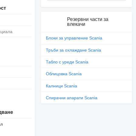
ост
Резервни части за
влекачи
нциала
Блоки за управление Scania
Тръби за охлаждане Scania
Табло с уреди Scania
Облицовка Scania
Калници Scania
е
Спирачни апарати Scania
дване
 л