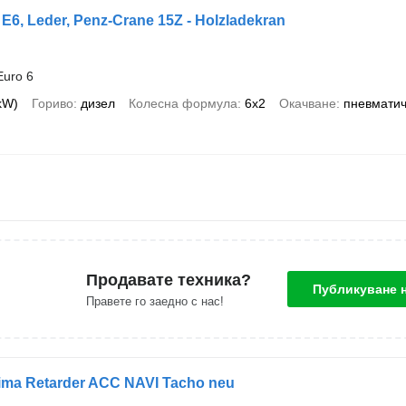
 E6, Leder, Penz-Crane 15Z - Holzladekran
Euro 6
 kW)
Гориво
дизел
Колесна формула
6x2
Окачване
пневматич
Продавате техника?
Публикуване 
Правете го заедно с нас!
ima Retarder ACC NAVI Tacho neu