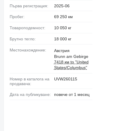
Първа регистрация:
2025-06
Пробег:
69 250 км
Товароподемност:
10 050 кг
Брутно тегло:
18 000 кг
Местонахождение:
Австрия
Brunn am Gebirge
7418 км to "United
States/Columbus"
Номер в каталога на
UVW260115
продавача:
Дата на публикуване:
повече от 1 месец