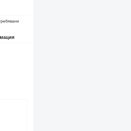
требявани
мация
R