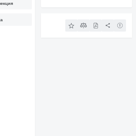
пекция
ка