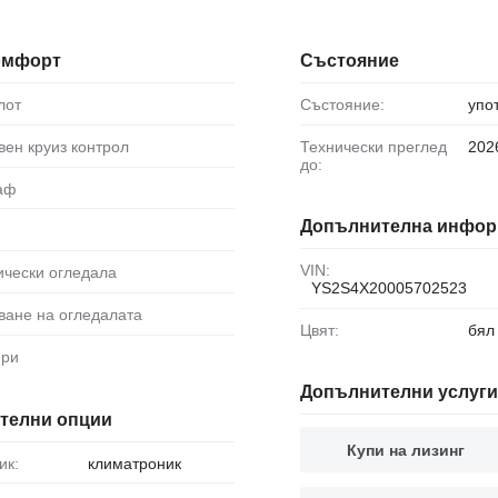
комфорт
Състояние
лот
Състояние:
упо
ивен круиз контрол
Технически преглед
202
до:
раф
Допълнителна инфор
VIN:
рически огледала
YS2S4X20005702523
яване на огледалата
Цвят:
бял
ери
Допълнителни услуги
телни опции
Купи на лизинг
ик:
климатроник