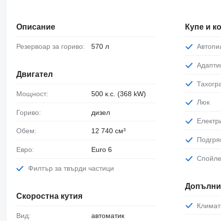
Описание
Купе и 
Резервоар за гориво:
570 л
Автопи
Адапт
Двигател
Тахог
Мощност:
500 к.с. (368 kW)
Люк
Гориво:
дизел
Елект
Обем:
12 740 см³
Подгр
Евро:
Euro 6
Спойл
Филтър за твърди частици
Допълни
Скоростна кутия
Климат
Вид:
автоматик