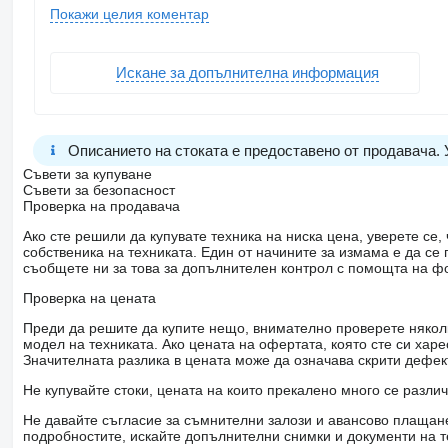
Światła do jazdy dziennej LED
Покажи целия коментар
Audio & komunikacja
Przygotowanie do telefonu komórkowego bluetooth
Wyposażenie zewnętrzne
Искане за допълнителна информация
Zawieszenie resorowo-pneumatyczne
660 mm
Wyświetlacz obciążenia osi
1x15 gniazdo
Górna i dolna leżanka
Описанието на стоката е предоставено от продавача.
Bezpieczeństwo
Lusterko krawężnikowe elektrycznie sterowane
Съвети за купуване
Lusterko panoramiczne
Съвети за безопасност
System telemetryczny
Проверка на продавача
Wyposażenie wewnętrzne
Ако сте решили да купувате техника на ниска цена, уверете с
Komfort
собственика на техниката. Един от начините за измама е да с
Dodatkowy klimatyzator
съобщете ни за това за допълнителен контрол с помощта на ф
Kolumna kierownicy regulowana
Dalsze wyposażenie
Проверка на цената
EGR
SCR
Преди да решите да купите нещо, внимателно проверете няколк
Rozmiar opon
модел на техниката. Ако цената на офертата, която сте си хар
Inne wymiary i ciężary
Значителната разлика в цената може да означава скрити дефе
Niniejsze ogłoszenie jest wyłącznie informacją handlową i nie s
1 Kodeksu Cywilnego
Не купувайте стоки, цената на които прекалено много се разли
Sprzedawca nie ponosi odpowiedzialności za błędy i nieaktual
książka serwisowa
Не давайте съгласие за съмнителни залози и авансово плащане 
kabina
подробностите, искайте допълнителни снимки и документи на т
niezależna klimatyzacja