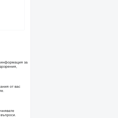
е информация за
одозрения,
ания от вас
те.
очнявате
 въпроси.