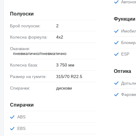
Автон
Полуоски
Функции 
Брой полуоски:
2
Имоби
Колесна формула:
4x2
Блоки
Окачване:
пневматично/пневматично
ESP
Колесна база:
3 750 мм
Оптика
Размер на гумите:
315/70 R22.5
Допъл
Спирачки:
дискови
Фаров
Спирачки
ABS
EBS