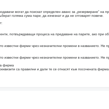
одавачи могат да поискат определен аванс за „резервиране” на пр
ъберат голяма сума пари, да изчезнат и да не отговарят повече.
т:
енти, потвърждаващи процеса на предаване на парите, ако при об
то известни фирми чрез незначителни промени в названието. Не 
то известни фирми чрез незначителни промени в названието. Не 
на фирма
реквизити са правилни и дали те се отнасят към посочената фирма