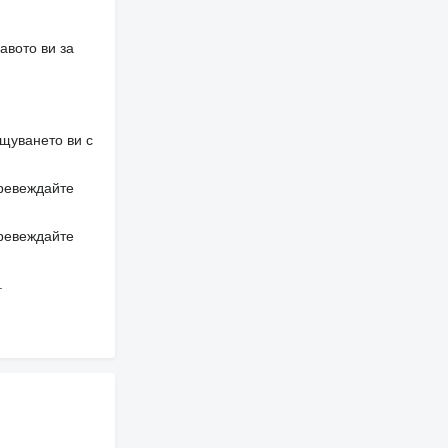
авото ви за
щуването ви с
превеждайте
превеждайте
.