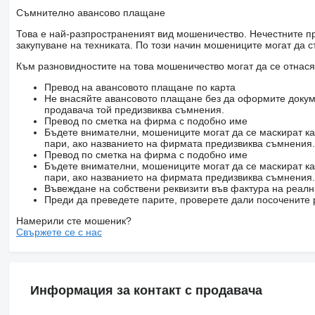
bluetooth
Съмнително авансово плащане
zestaw głośnomówiący
czujnik światła
Това е най-разпространеният вид мошеничество. Нечестните пр
światła do jazdy dziennej
закупуване на техниката. По този начин мошениците могат да с
czujnik deszczu
zdatny do jazdy
Към разновидностите на това мошеничество могат да се отнася
Превод на авансовото плащане по карта
Не внасяйте авансовото плащане без да оформите докум
продавача той предизвиква съмнения.
Превод по сметка на фирма с подобно име
Бъдете внимателни, мошениците могат да се маскират ка
пари, ако названието на фирмата предизвиква съмнения.
Превод по сметка на фирма с подобно име
Бъдете внимателни, мошениците могат да се маскират ка
пари, ако названието на фирмата предизвиква съмнения.
Въвеждане на собствени реквизити във фактура на реал
Преди да преведете парите, проверете дали посочените 
Намерили сте мошеник?
Свържете се с нас
Информация за контакт с продавача