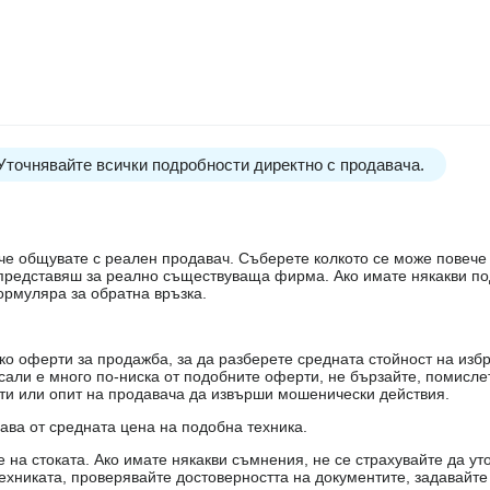
 Уточнявайте всички подробности директно с продавача.
е, че общувате с реален продавач. Съберете колкото се може повеч
е представяш за реално съществуваща фирма. Ако имате някакви п
ормуляра за обратна връзка.
о оферти за продажба, за да разберете средната стойност на избр
есали е много по-ниска от подобните оферти, не бързайте, помисле
кти или опит на продавача да извърши мошенически действия.
tanowi oferty w rozumieniu art. 66
чава от средната цена на подобна техника.
ności w ogłoszeniach
на стоката. Ако имате някакви съмнения, не се страхувайте да ут
ехниката, проверявайте достоверността на документите, задавайте