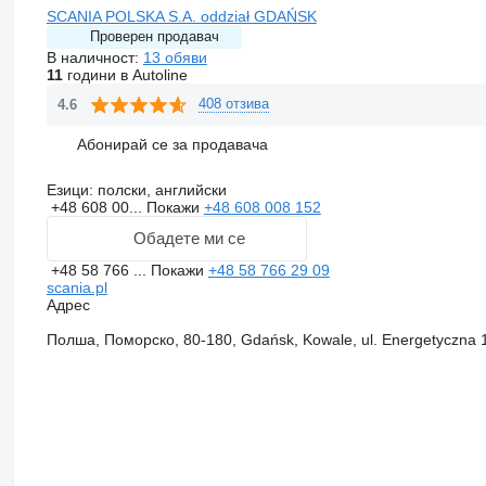
SCANIA POLSKA S.A. oddział GDAŃSK
Проверен продавач
В наличност:
13 обяви
11
години в Autoline
408 отзива
4.6
Абонирай се за продавача
Езици:
полски, английски
+48 608 00...
Покажи
+48 608 008 152
Обадете ми се
+48 58 766 ...
Покажи
+48 58 766 29 09
scania.pl
Адрес
Полша, Поморско, 80-180, Gdańsk, Kowale, ul. Energetyczna 