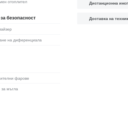
омен отоплител
Дистанционна инс
за безопасност
Доставка на техни
лайзер
ране на диференциала
нителни фарове
е за мъгла