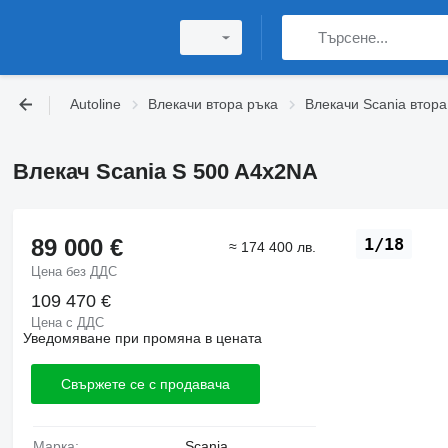
Autoline
Влекачи втора ръка
Влекачи Scania втора
Влекач Scania S 500 A4x2NA
89 000 €
1/18
≈ 174 400 лв.
Цена без ДДС
109 470 €
Цена с ДДС
Уведомяване при промяна в цената
Свържете се с продавача
Марка:
Scania