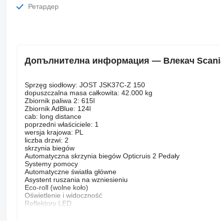
Ретардер
Допълнителна информация — Влекач Scani
Sprzęg siodłowy: JOST JSK37C-Z 150
dopuszczalna masa całkowita: 42.000 kg
Zbiornik paliwa 2: 615l
Zbiornik AdBlue: 124l
cab: long distance
poprzedni właściciele: 1
wersja krajowa: PL
liczba drzwi: 2
skrzynia biegów
Automatyczna skrzynia biegów Opticruis 2 Pedały
Systemy pomocy
Automatyczne światła główne
Asystent ruszania na wzniesieniu
Eco-roll (wolne koło)
Oświetlenie i widoczność
Reflektory LED
Regulowanie zasięgu świateł
Czujnik deszczu