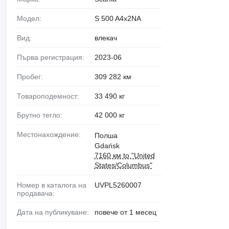
Модел:
S 500 A4x2NA
Вид:
влекач
Първа регистрация:
2023-06
Пробег:
309 282 км
Товароподемност:
33 490 кг
Брутно тегло:
42 000 кг
Местонахождение:
Полша
Gdańsk
7160 км to "United
States/Columbus"
Номер в каталога на
UVPL5260007
продавача:
Дата на публикуване:
повече от 1 месец