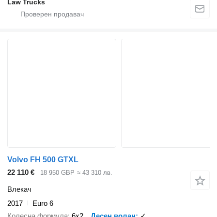
Law Trucks
Volvo FH 500 GTXL
22 110 €
18 950 GBP
≈ 43 310 лв.
Влекач
2017
Euro 6
Колесна формула
6x2
Десен волан
✓