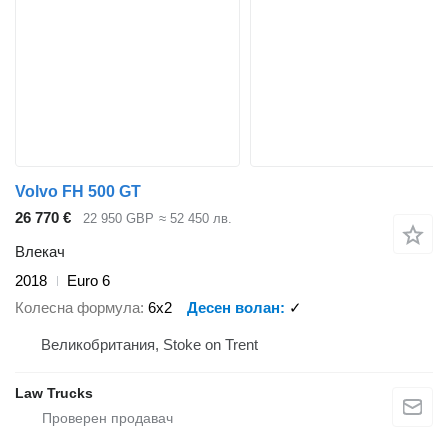
Volvo FH 500 GT
26 770 €
22 950 GBP
≈ 52 450 лв.
Влекач
2018
Euro 6
Колесна формула
6x2
Десен волан
✓
Великобритания, Stoke on Trent
Law Trucks