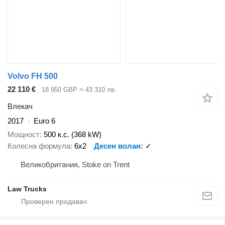
Volvo FH 500
22 110 €
18 950 GBP
≈ 43 310 лв.
Влекач
2017
Euro 6
Мощност
500 к.с. (368 kW)
Колесна формула
6x2
Десен волан
✓
Великобритания, Stoke on Trent
Law Trucks