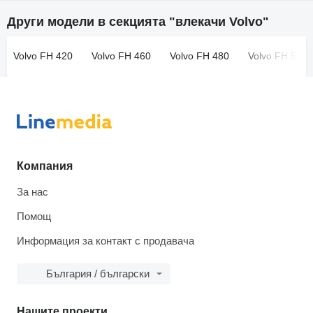
Други модели в секцията "влекачи Volvo"
Volvo FH 420
Volvo FH 460
Volvo FH 480
Volvo FH 520
Компания
За нас
Помощ
Информация за контакт с продавача
България / български
Нашите проекти