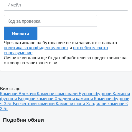
Чрез натискане на бутона вие се съгласявате с нашата
политика за конфиденциалност
и
потребителското
споразумение
.
Личните ви данни ще бъдат обработени за предоставяне на
отговор на запитването ви.
Виж също
Камиони
Влекачи
Камиони самосвали
Бусове фургони
Камиони
фургони
Бордови камиони
Хладилни камиони
Камиони фургони
< 3.5т
Брезентови камиони
Камиони шаси
Хладилни камиони <
3.5т
Подобни обяви