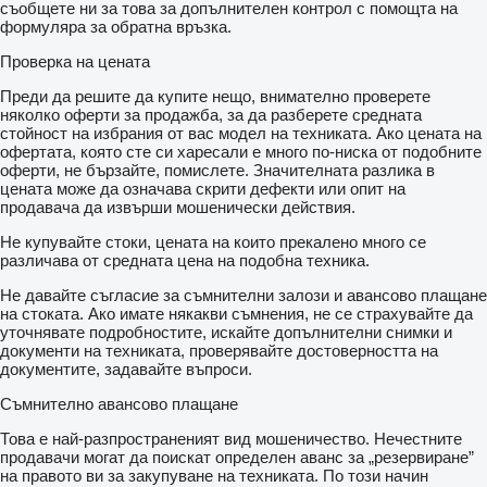
съобщете ни за това за допълнителен контрол с помощта на
формуляра за обратна връзка.
Проверка на цената
Преди да решите да купите нещо, внимателно проверете
няколко оферти за продажба, за да разберете средната
стойност на избрания от вас модел на техниката. Ако цената на
офертата, която сте си харесали е много по-ниска от подобните
оферти, не бързайте, помислете. Значителната разлика в
цената може да означава скрити дефекти или опит на
продавача да извърши мошенически действия.
Не купувайте стоки, цената на които прекалено много се
различава от средната цена на подобна техника.
Не давайте съгласие за съмнителни залози и авансово плащане
на стоката. Ако имате някакви съмнения, не се страхувайте да
уточнявате подробностите, искайте допълнителни снимки и
документи на техниката, проверявайте достоверността на
документите, задавайте въпроси.
Съмнително авансово плащане
Това е най-разпространеният вид мошеничество. Нечестните
продавачи могат да поискат определен аванс за „резервиране”
на правото ви за закупуване на техниката. По този начин