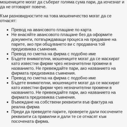
мошениците могат да съберат голяма сума пари, да изчезнат и
да не отговарят повече.
Към разновидностите на това мошеничество могат да се
отнасят:
Превод на авансовото плащане по карта
Не внасяйте авансовото плащане без да оформите
документи, потвърждаващи процеса на предаване на
парите, ако при общуването ви с продавача той
предизвиква съмнения.
Превод по сметка на фирма с подобно име
Бъдете внимателни, мошениците могат да се маскират
като известни фирми чрез незначителни промени в
названието. Не превеждайте пари, ако названието на
фирмата предизвиква съмнения.
Превод по сметка на фирма с подобно име
Бъдете внимателни, мошениците могат да се маскират
като известни фирми чрез незначителни промени в
названието. Не превеждайте пари, ако названието на
фирмата предизвиква съмнения.
Въвеждане на собствени реквизити във фактура на
реална фирма
Преди да преведете парите, проверете дали посочените
реквизити са правилни и дали те се отнасят към
посочената фирма.